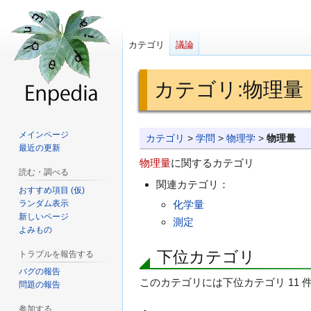
カテゴリ
議論
カテゴリ
:
物理量
ナ
検
メインページ
カテゴリ
>
学問
>
物理学
>
物理量
最近の更新
ビ
索
物理量
に関するカテゴリ
ゲ
に
読む・調べる
関連カテゴリ：
ー
移
おすすめ項目 (仮)
シ
動
ランダム表示
化学量
新しいページ
ョ
測定
よみもの
ン
に
下位カテゴリ
トラブルを報告する
移
バグの報告
このカテゴリには下位カテゴリ 11 
動
問題の報告
参加する