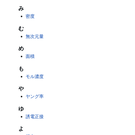
み
密度
む
無次元量
め
面積
も
モル濃度
や
ヤング率
ゆ
誘電正接
よ