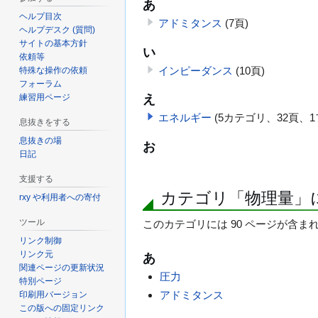
あ
ヘルプ目次
アドミタンス
(7頁)
ヘルプデスク (質問)
サイトの基本方針
い
依頼等
インピーダンス
(10頁)
特殊な操作の依頼
フォーラム
練習用ページ
え
エネルギー
(5カテゴリ、32頁、1
息抜きをする
息抜きの場
お
日記
支援する
カテゴリ「物理量」
rxy や利用者への寄付
ツール
このカテゴリには 90 ページが含ま
リンク制御
リンク元
あ
関連ページの更新状況
圧力
特別ページ
アドミタンス
印刷用バージョン
この版への固定リンク