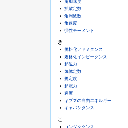
角加速度
拡散定数
角周波数
角速度
慣性モーメント
き
規格化アドミタンス
規格化インピーダンス
起磁力
気体定数
規定度
起電力
輝度
ギブズの自由エネルギー
キャパシタンス
こ
コンダクタンス