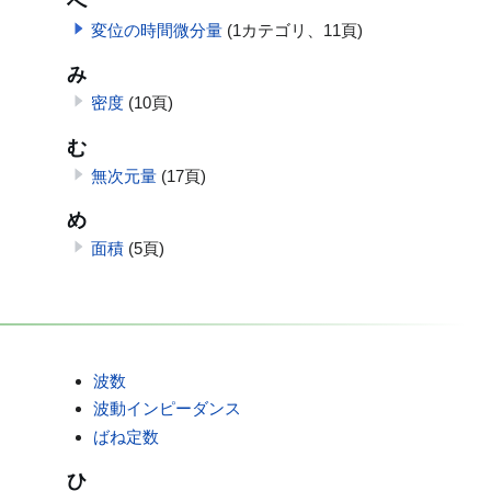
へ
変位の時間微分量
(1カテゴリ、11頁)
み
密度
(10頁)
む
無次元量
(17頁)
め
面積
(5頁)
波数
波動インピーダンス
ばね定数
ひ