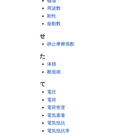
磁場
周波数
靭性
振動数
せ
静止摩擦係数
た
体積
断面積
て
電圧
電荷
電荷密度
電気素量
電気抵抗
電気抵抗率