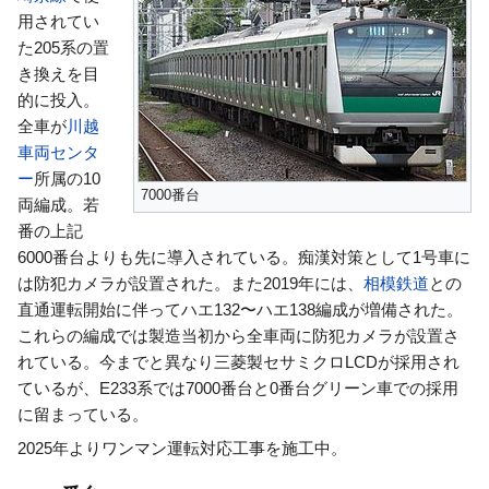
用されてい
た205系の置
き換えを目
的に投入。
全車が
川越
車両センタ
ー
所属の10
7000番台
両編成。若
番の上記
6000番台よりも先に導入されている。痴漢対策として1号車に
は防犯カメラが設置された。また2019年には、
相模鉄道
との
直通運転開始に伴ってハエ132〜ハエ138編成が増備された。
これらの編成では製造当初から全車両に防犯カメラが設置さ
れている。今までと異なり三菱製セサミクロLCDが採用され
ているが、E233系では7000番台と0番台グリーン車での採用
に留まっている。
2025年よりワンマン運転対応工事を施工中。