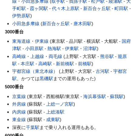
線
・
小田急多摩線
(
取手駅
-
我孫子駅
-
松戸駅
-
綾瀬駅
-
大
手町駅
-
霞ヶ関駅
-
代々木上原駅
-
新百合ヶ丘駅
-
町田駅
-
伊勢原駅
)
小田急多摩線
(
新百合ヶ丘駅
-
唐木田駅
)
3000番台
東海道線
・
伊東線
(東京駅 - 品川駅 - 横浜駅 - 大船駅 -
国府
津駅
-
小田原駅
-
熱海駅
-
伊東駅
・
沼津駅
)
高崎線
・
上越線
・
両毛線
(上野駅 - 大宮駅 -
熊谷駅
-
籠原
駅
-
本庄駅
-
高崎駅
-
新前橋駅
-
前橋駅
)
宇都宮線（東北本線）
(上野駅 - 大宮駅 -
古河駅
-
宇都宮
駅
、かつては
黒磯駅
までの運用もあった)
5000番台
京葉線
(東京駅 - 西船橋駅/東京駅 -
海浜幕張駅
-
蘇我駅
)
外房線
(蘇我駅 -
上総一ノ宮駅
)
内房線
(蘇我駅 -
上総湊駅
東金線
(蘇我駅 -
成東駅
)
深夜に
千葉駅
まで乗り入れる運用もある。
6000番台