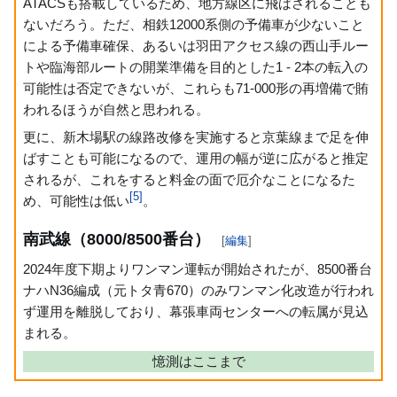
ATACSも搭載しているため、地方線区に飛ばされることも
ないだろう。ただ、相鉄12000系側の予備車が少ないこと
による予備車確保、あるいは羽田アクセス線の西山手ルー
トや臨海部ルートの開業準備を目的とした1 - 2本の転入の
可能性は否定できないが、これらも71-000形の再増備で賄
われるほうが自然と思われる。
更に、新木場駅の線路改修を実施すると京葉線まで足を伸
ばすことも可能になるので、運用の幅が逆に広がると推定
されるが、これをすると料金の面で厄介なことになるた
[
5
]
め、可能性は低い
。
南武線（8000/8500番台）
[
編集
]
2024年度下期よりワンマン運転が開始されたが、8500番台
ナハN36編成（元トタ青670）のみワンマン化改造が行われ
ず運用を離脱しており、幕張車両センターへの転属が見込
まれる。
憶測はここまで