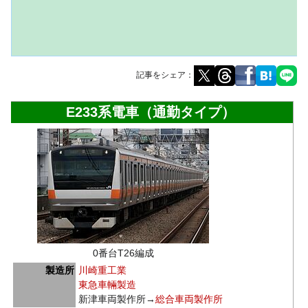
記事をシェア：
ナ
検
E233系電車（通勤タイプ）
ビ
索
ゲ
に
ー
移
シ
動
ョ
ン
に
移
動
0番台T26編成
製造所
川崎重工業
東急車輛製造
新津車両製作所→
総合車両製作所