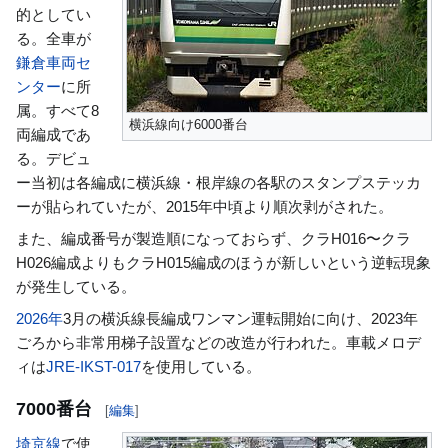
的としてい
る。全車が
鎌倉車両セ
ンター
に所
属。すべて8
横浜線向け6000番台
両編成であ
る。デビュ
ー当初は各編成に横浜線・根岸線の各駅のスタンプステッカ
ーが貼られていたが、2015年中頃より順次剥がされた。
また、編成番号が製造順になっておらず、クラH016〜クラ
H026編成よりもクラH015編成のほうが新しいという逆転現象
が発生している。
2026年
3月の横浜線長編成ワンマン運転開始に向け、2023年
ごろから非常用梯子設置などの改造が行われた。車載メロデ
ィは
JRE-IKST-017
を使用している。
7000番台
[
編集
]
埼京線
で使