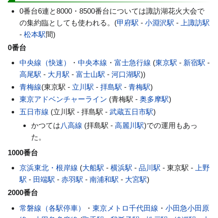
0番台6連と8000・8500番台については諏訪湖花火大会で
の集約臨としても使われる。(
甲府駅
-
小淵沢駅
-
上諏訪駅
-
松本駅
間)
0番台
中央線（快速）
・
中央本線
・
富士急行線
(
東京駅
-
新宿駅
-
高尾駅
-
大月駅
-
富士山駅
-
河口湖駅
))
青梅線
(東京駅 -
立川駅
-
拝島駅
-
青梅駅
)
東京アドベンチャーライン
(青梅駅 -
奥多摩駅
)
五日市線
(立川駅 - 拝島駅 -
武蔵五日市駅
)
かつては
八高線
(拝島駅 -
高麗川駅
)での運用もあっ
た。
1000番台
京浜東北・
根岸線
(
大船駅
-
横浜駅
-
品川駅
- 東京駅 -
上野
駅
-
田端駅
-
赤羽駅
-
南浦和駅
-
大宮駅
)
2000番台
常磐線（各駅停車）
・
東京メトロ千代田線
・
小田急小田原