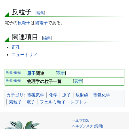
反粒子
[
編集
]
電子の
反粒子
は
陽電子
である。
関連項目
[
編集
]
正孔
ニュートリノ
表
話
編
歴
原子
関連
表示
･
･
･
表
話
編
歴
物理学の粒子一覧
表示
･
･
･
カテゴリ
:
電磁気学
化学
原子
放射線
電気化学
素粒子
電子
フェルミ粒子
レプトン
ヘルプ目次
ヘルプデスク (質問)