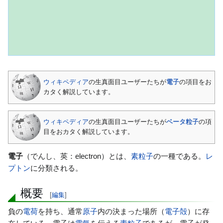
ナ
検
ウィキペディア
の生真面目ユーザーたちが
電子
の項目をお
ビ
索
カタく解説しています。
ゲ
に
ー
移
ウィキペディア
の生真面目ユーザーたちが
ベータ粒子
の項
シ
動
目をおカタく解説しています。
ョ
ン
電子
（でんし、英：electron）とは、
素粒子
の一種である。
レ
に
プトン
に分類される。
移
動
概要
[
編集
]
負の
電荷
を持ち、通常
原子
内の決まった場所（
電子殻
）に存