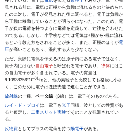
在している。電子は
電気
を伝える
素粒子
であるが、電子が発
見される前に、電気は正極から負極に流れるものと決められ
たのに対し、電子が発見された後に調べると、電子は負極か
ら正極に移動していることが明らかになった。このため、電
子が負の電荷を持つように電荷を定義して、辻褄を合わせた
のである。しかし、小学校などでは電気は+極から-極に流れ
るという教え方をされることが多く、また、正極のほうが
電
圧
が高いこともあり、混乱する人も少なくない。
ただ、実際に電気を伝えるのは原子内にある電子ではなく、
原子内にはない
自由電子
と呼ばれる電子であり、
導体
にはこ
の自由電子が多く含まれている。電子の質量は
-31
9.10938356*10
kgと、他の素粒子と比較しても格段に小さ
く、このために電子はほぼ光速で進むことができる。
放射線
の一種、
ベータ線
（β線）は、電子そのものである。
ルイ・ド・ブロイ
は、電子も
光子
同様、波としての性質があ
ると仮定し、
二重スリット実験
でそのことが観測されてい
る。
反物質
としてプラスの電荷を持つ
陽電子
がある。