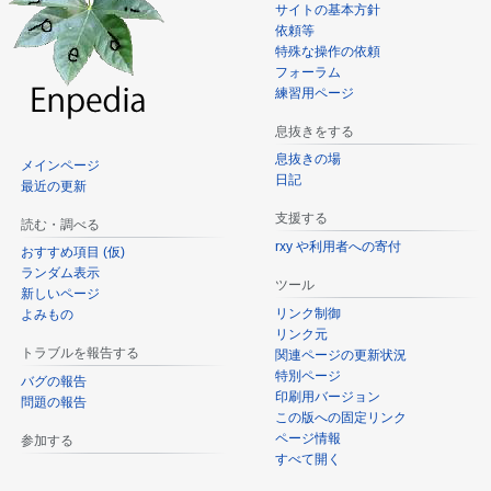
サイトの基本方針
依頼等
特殊な操作の依頼
フォーラム
練習用ページ
息抜きをする
息抜きの場
メインページ
日記
最近の更新
支援する
読む・調べる
rxy や利用者への寄付
おすすめ項目 (仮)
ランダム表示
ツール
新しいページ
リンク制御
よみもの
リンク元
トラブルを報告する
関連ページの更新状況
特別ページ
バグの報告
印刷用バージョン
問題の報告
この版への固定リンク
ページ情報
参加する
すべて開く