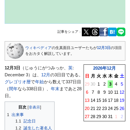
記事をシェア：
ナ
検
ウィキペディア
の生真面目ユーザーたちが
12月3日
の項目
ビ
索
をおカタく解説しています。
ゲ
に
ー
移
12月3日
（じゅうにがつみっか、
英
:
2026年
12月
シ
動
December 3
）は、
12月
の3日目である。
日
月
火
水
木
金
土
ョ
グレゴリオ暦
で
年始
から数えて337日目
29
30
1
2
3
4
5
ン
（
閏年
なら338日目）、
年末
まであと28
6
7
8
9
10
11
12
に
日。
移
13
14
15
16
17
18
19
動
目次
20
21
22
23
24
25
26
1
出来事
27
28
29
30
31
1
2
1.1
記念日
1.2
誕生した著名人