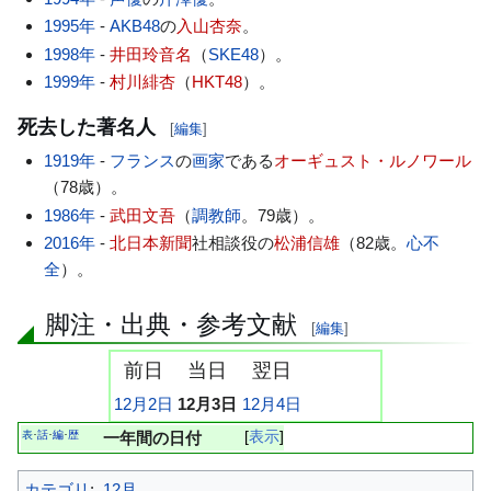
1995年
-
AKB48
の
入山杏奈
。
1998年
-
井田玲音名
（
SKE48
）。
1999年
-
村川緋杏
（
HKT48
）。
死去した著名人
[
編集
]
1919年
-
フランス
の
画家
である
オーギュスト・ルノワール
（78歳）。
1986年
-
武田文吾
（
調教師
。79歳）。
2016年
-
北日本新聞
社相談役の
松浦信雄
（82歳。
心不
全
）。
脚注・出典・参考文献
[
編集
]
前日
当日
翌日
12月2日
12月3日
12月4日
表
話
編
歴
一年間の日付
表示
･
･
･
カテゴリ
:
12月