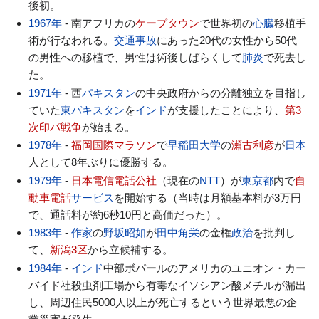
後初。
1967年
- 南アフリカの
ケープタウン
で世界初の
心臓
移植手
術が行なわれる。
交通事故
にあった20代の女性から50代
の男性への移植で、男性は術後しばらくして
肺炎
で死去し
た。
1971年
- 西
パキスタン
の中央政府からの分離独立を目指し
ていた
東パキスタン
を
インド
が支援したことにより、
第3
次印パ戦争
が始まる。
1978年
-
福岡国際マラソン
で
早稲田大学
の
瀬古利彦
が
日本
人として8年ぶりに優勝する。
1979年
-
日本電信電話公社
（現在の
NTT
）が
東京都
内で
自
動車電話
サービス
を開始する（当時は月額基本料が3万円
で、通話料が約6秒10円と高価だった）。
1983年
-
作家
の
野坂昭如
が
田中角栄
の金権
政治
を批判し
て、
新潟3区
から立候補する。
1984年
-
インド
中部ボパールのアメリカのユニオン・カー
バイド社殺虫剤工場から有毒なイソシアン酸メチルが漏出
し、周辺住民5000人以上が死亡するという世界最悪の企