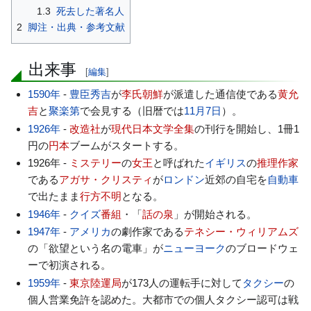
1.3
死去した著名人
2
脚注・出典・参考文献
出来事
[
編集
]
1590年
-
豊臣秀吉
が
李氏朝鮮
が派遣した通信使である
黄允
吉
と
聚楽第
で会見する（旧暦では
11月7日
）。
1926年
-
改造社
が
現代日本文学全集
の刊行を開始し、1冊1
円の
円本
ブームがスタートする。
1926年 -
ミステリー
の
女王
と呼ばれた
イギリス
の
推理作家
である
アガサ・クリスティ
が
ロンドン
近郊の自宅を
自動車
で出たまま
行方不明
となる。
1946年
-
クイズ
番組
・「
話の泉
」が開始される。
1947年
-
アメリカ
の劇作家である
テネシー・ウィリアムズ
の「欲望という名の電車」が
ニューヨーク
のブロードウェ
ーで初演される。
1959年
-
東京陸運局
が173人の運転手に対して
タクシー
の
個人営業免許を認めた。大都市での個人タクシー認可は戦