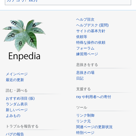
ヘルプ目次
ヘルプデスク (質問)
サイトの基本方針
依頼等
特殊な操作の依頼
フォーラム
練習用ページ
息抜きをする
息抜きの場
メインページ
日記
最近の更新
支援する
読む・調べる
rxy や利用者への寄付
おすすめ項目 (仮)
ランダム表示
ツール
新しいページ
リンク制御
よみもの
リンク元
トラブルを報告する
関連ページの更新状況
特別ページ
バグの報告