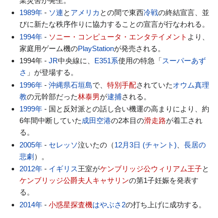
業災害が発生。
1989年
-
ソ連
と
アメリカ
との間で東西
冷戦
の終結宣言、並
びに新たな秩序作りに協力することの宣言が行なわれる。
1994年
-
ソニー・コンピュータ・エンタテイメント
より、
家庭用ゲーム機の
PlayStation
が発売される。
1994年 -
JR
中央線に、
E351系
使用の特急「
スーパーあず
さ
」が登場する。
1996年
-
沖縄県
石垣島
で、
特別手配
されていた
オウム真理
教
の元幹部だった
林泰男
が
逮捕
される。
1999年
- 国と反対派との話し合い機運の高まりにより、約
6年間中断していた
成田空港
の2本目の
滑走路
が着工され
る。
2005年
-
セレッソ
泣いたの（
12月3日 (チャント)
、
長居の
悲劇
）。
2012年
-
イギリス
王室が
ケンブリッジ公ウィリアム王子
と
ケンブリッジ公爵夫人キャサリン
の第1子妊娠を発表す
る。
2014年
-
小惑星探査機
はやぶさ2
の打ち上げに成功する。