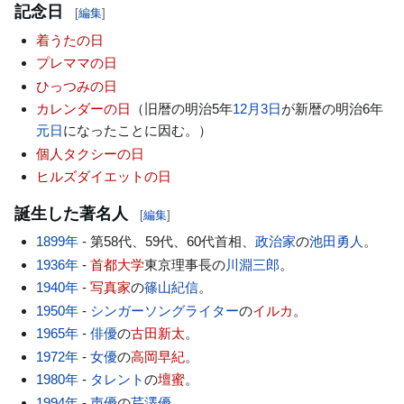
記念日
[
編集
]
着うたの日
プレママの日
ひっつみの日
カレンダーの日
（旧暦の明治5年
12月3日
が新暦の明治6年
元日
になったことに因む。）
個人タクシーの日
ヒルズダイエットの日
誕生した著名人
[
編集
]
1899年
- 第58代、59代、60代首相、
政治家
の
池田勇人
。
1936年
-
首都大学
東京理事長の
川淵三郎
。
1940年
-
写真家
の
篠山紀信
。
1950年
-
シンガーソングライター
の
イルカ
。
1965年
-
俳優
の
古田新太
。
1972年
-
女優
の
高岡早紀
。
1980年
-
タレント
の
壇蜜
。
1994年
-
声優
の
芹澤優
。