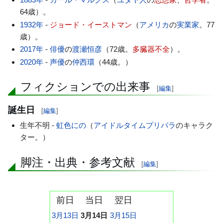
64歳）。
1932年
-
ジョード・イーストマン
（
アメリカ
の
実業家
。77
歳）。
2017年
-
俳優
の
渡瀬恒彦
（72歳。
多臓器不全
）。
2020年
-
声優
の
仲西環
（44歳。）
フィクションでの出来事
[
編集
]
誕生日
[
編集
]
生年不明 -
虹色にの
（
アイドルタイムプリパラ
のキャラク
ター。）
脚注・出典・参考文献
[
編集
]
前日
当日
翌日
3月13日
3月14日
3月15日