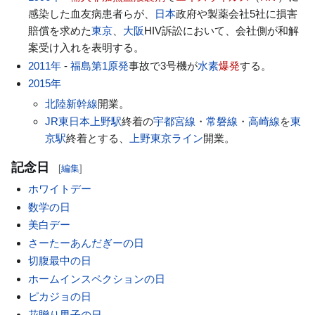
感染した血友病患者らが、
日本
政府や製薬会社5社に損害
賠償を求めた
東京
、
大阪
HIV訴訟において、会社側が和解
案受け入れを表明する。
2011年
-
福島第1原発
事故で3号機が
水素
爆発
する。
2015年
北陸新幹線
開業。
JR東日本
上野駅
終着の
宇都宮線
・
常磐線
・
高崎線
を
東
京駅
終着とする、
上野東京ライン
開業。
記念日
[
編集
]
ホワイトデー
数学の日
美白デー
さーたーあんだぎーの日
切腹最中の日
ホームインスペクションの日
ピカジョの日
花贈り男子の日