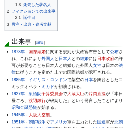
1.3
死去した著名人
2
フィクションでの出来事
2.1
誕生日
3
脚注・出典・参考文献
出来事
[
編集
]
1873年
-
国際結婚
に関する規則が太政官布告として
公布
さ
れ、これにより
外国人
と
日本人
との
結婚
には
日本政府
の許
可が必要なことら日本人と結婚した外国人
女性
は日本の
法
律
に従うことを定めた上での国際結婚が認可される。
1885年
-
イギリス
・
ロンドン
で架空の
日本
を舞台としたコ
ミックオペラ・
ミカド
が初演される。
1927年
-
衆議院
予算委員会
で
大蔵大臣
の
片岡直温
が「本日
昼ごろ、
渡辺銀行
が破綻した」という発言したことにより
昭和金融恐慌
が始まる。
1945年
-
大阪大空襲
。
1951年
-
朝鮮戦争
で
アメリカ
軍を主力とした
国連
軍が
北朝