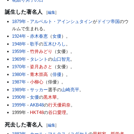
誕生した著名人
[
編集
]
1879年
-
アルベルト・アインシュタイン
が
ドイツ帝国
のウ
ルムで生まれる。
1924年
-
赤木春恵
（
女優
）。
1948年
-
歌手
の
五木ひろし
。
1959年
-
竹井みどり
（女優）。
1969年
-
タレント
の
山口智充
。
1970年
-
姿月あさと
（女優）。
1980年
-
青木崇高
（
俳優
）。
1987年
-
小柳心
（俳優）。
1989年
-
サッカー
選手の
山崎亮平
。
1990年
-
女優
の
黒木華
。
1999年
-
AKB48
の
行天優莉奈
。
1999年 -
HKT48
の
谷口愛理
。
死去した著名人
[
編集
]
1883年
-
カール・マルクス
（
ユダヤ人
の
思想家
、
哲学者
。