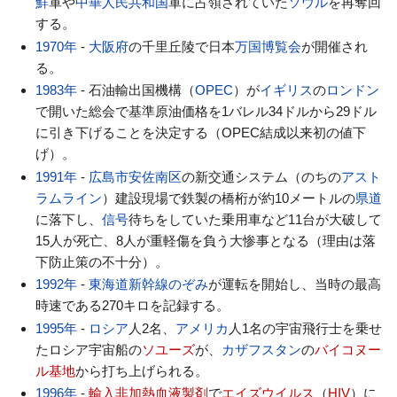
鮮
軍や
中華人民共和国
軍に占領されていた
ソウル
を再奪回
する。
1970年
-
大阪府
の千里丘陵で日本
万国博覧会
が開催され
る。
1983年
- 石油輸出国機構（
OPEC
）が
イギリス
の
ロンドン
で開いた総会で基準原油価格を1バレル34ドルから29ドル
に引き下げることを決定する（OPEC結成以来初の値下
げ）。
1991年
-
広島市
安佐南区
の新交通システム（のちの
アスト
ラムライン
）建設現場で鉄製の橋桁が約10メートルの
県道
に落下し、
信号
待ちをしていた乗用車など11台が大破して
15人が死亡、8人が重軽傷を負う大惨事となる（理由は落
下防止策の不十分）。
1992年
-
東海道新幹線
のぞみ
が運転を開始し、当時の最高
時速である270キロを記録する。
1995年
-
ロシア
人2名、
アメリカ
人1名の宇宙飛行士を乗せ
たロシア宇宙船の
ソユーズ
が、
カザフスタン
の
バイコヌー
ル基地
から打ち上げられる。
1996年
-
輸入非加熱血液製剤
で
エイズウイルス
（
HIV
）に