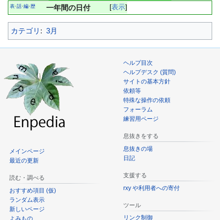
表
話
編
歴
一年間の日付
表示
･
･
･
カテゴリ
:
3月
ヘルプ目次
ヘルプデスク (質問)
サイトの基本方針
依頼等
特殊な操作の依頼
フォーラム
練習用ページ
息抜きをする
息抜きの場
メインページ
日記
最近の更新
支援する
読む・調べる
rxy や利用者への寄付
おすすめ項目 (仮)
ランダム表示
ツール
新しいページ
リンク制御
よみもの