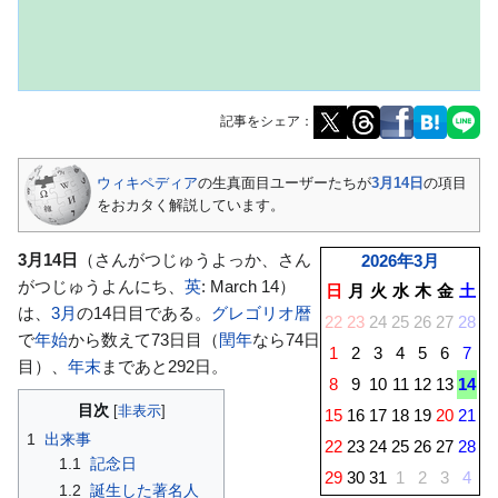
記事をシェア：
ナ
検
ウィキペディア
の生真面目ユーザーたちが
3月14日
の項目
ビ
索
をおカタく解説しています。
ゲ
に
ー
移
3月14日
（さんがつじゅうよっか、さん
2026年
3月
シ
動
がつじゅうよんにち、
英
:
March 14
）
日
月
火
水
木
金
土
ョ
は、
3月
の14日目である。
グレゴリオ暦
22
23
24
25
26
27
28
ン
で
年始
から数えて73日目（
閏年
なら74日
1
2
3
4
5
6
7
に
目）、
年末
まであと292日。
移
8
9
10
11
12
13
14
動
目次
15
16
17
18
19
20
21
1
出来事
22
23
24
25
26
27
28
1.1
記念日
29
30
31
1
2
3
4
1.2
誕生した著名人