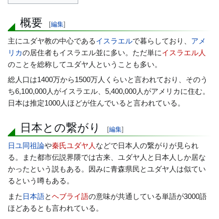
動
概要
[
編集
]
主にユダヤ教の中心である
イスラエル
で暮らしており、
アメ
リカ
の居住者もイスラエル並に多い。ただ単に
イスラエル人
のことを総称してユダヤ人ということも多い。
総人口は1400万から1500万人くらいと言われており、そのう
ち6,100,000人がイスラエル、5,400,000人がアメリカに住む。
日本は推定1000人ほどが住んでいると言われている。
日本との繋がり
[
編集
]
日ユ同祖論
や
秦氏ユダヤ人
などで日本人の繋がりが見られ
る。また都市伝説界隈では古来、ユダヤ人と日本人しか居な
かったという説もある。因みに青森県民とユダヤ人は似てい
るという噂もある。
また
日本語
と
ヘブライ語
の意味が共通している単語が3000語
ほどあるとも言われている。