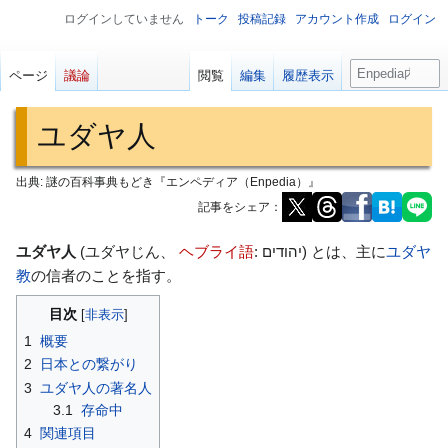
ログインしていません
トーク
投稿記録
アカウント作成
ログイン
検
ページ
議論
閲覧
編集
履歴表示
索
ユダヤ人
出典: 謎の百科事典もどき『エンペディア（Enpedia）』
記事をシェア：
ナ
検
ユダヤ人
(ユダヤじん、
ヘブライ語
: יהודים) とは、主に
ユダヤ
ビ
索
教
の信者のことを指す。
ゲ
に
目次
ー
移
1
概要
シ
動
2
日本との繋がり
ョ
3
ユダヤ人の著名人
ン
3.1
存命中
に
4
関連項目
移