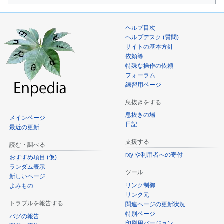
ヘルプ目次
ヘルプデスク (質問)
サイトの基本方針
依頼等
特殊な操作の依頼
フォーラム
練習用ページ
息抜きをする
息抜きの場
メインページ
日記
最近の更新
支援する
読む・調べる
rxy や利用者への寄付
おすすめ項目 (仮)
ランダム表示
ツール
新しいページ
リンク制御
よみもの
リンク元
トラブルを報告する
関連ページの更新状況
特別ページ
バグの報告
印刷用バージョン