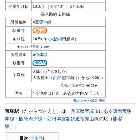
開業年月日
1910年
（
明治
43年）
3月10日
乗入路線 2 路線
所属路線
■
宝塚本線
駅番号
HK-56
キロ程
24.5km（
大阪梅田
起点）
◄
HK-55
清荒神
(1.2km)
所属路線
■
今津線
駅番号
HK-56
0.0km（*宝塚起点）
キロ程
大阪梅田（
西宮北口
経由）から23.3km
(0.9km)
宝塚南口
HK-28
►
備考
* 今津線は起点→終点の方向が「上り」
表示
ノート
編集
履歴
･
･
･
宝塚駅
（たからづかえき）は、
兵庫県
宝塚市
にある
阪急宝塚
本線
・
阪急今津線
・
西日本旅客鉄道
福知山線
の駅（
旅客
駅
）。
目次