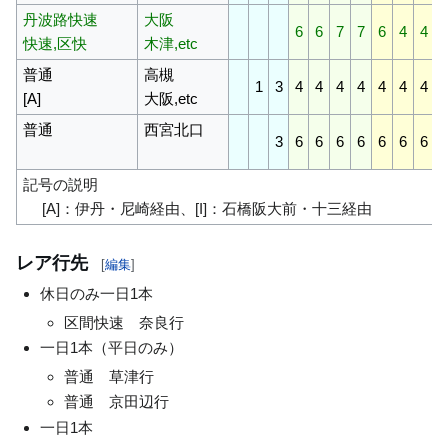
丹波路快速
大阪
6
6
7
7
6
4
4
快速,区快
木津,etc
普通
高槻
1
3
4
4
4
4
4
4
4
[A]
大阪,etc
普通
西宮北口
3
6
6
6
6
6
6
6
記号の説明
[A]：伊丹・尼崎経由、[I]：石橋阪大前・十三経由
レア行先
[
編集
]
休日のみ一日1本
区間快速 奈良行
一日1本（平日のみ）
普通 草津行
普通 京田辺行
一日1本