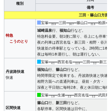
種別
備考
三田・篠山口方面
宝塚
三田
篠山口
柏原
15.9
24.7
21.6
26
城崎温泉
行、
福知山
行など。
特急
特急料金要。朝1便に限り、谷上にも停車す
こうのとり
夜の列車は西宮名塩・新三田・相野・谷川
快速並の停車駅となっている。2時間に1本
夜は毎時1本運行し、朝は運行しない。
宝塚
西宮名塩
三田
新三田
4.1
11.8
3.2
福知山
行、
篠山口
行など。
丹波路快速
時間帯限定で発車する。丹波路快速と快速
快速
相野方面への直通列車は、昼前・夕方・
深夜と平日朝に毎時2本、夜と休日朝に毎時
宝塚
生瀬
西宮名塩
武田尾
1.9
2.2
3.2
篠山口
行、
新三田
行など。
区間快速
各駅停車。区間快速は日中に、