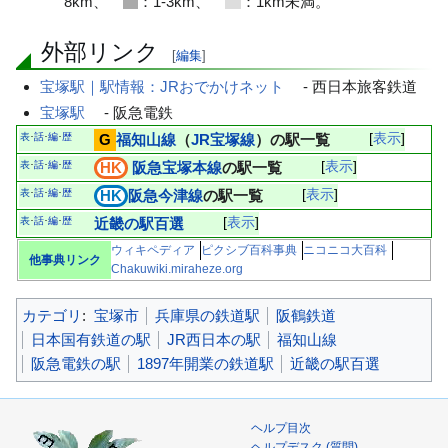
8km、
：1-3km、
：1km未満。
外部リンク
[
編集
]
宝塚駅｜駅情報：JRおでかけネット
- 西日本旅客鉄道
宝塚駅
- 阪急電鉄
表
話
編
歴
G
福知山線
（
JR宝塚線
）の駅一覧
表示
･
･
･
表
話
編
歴
HK
阪急宝塚本線
の駅一覧
表示
･
･
･
表
話
編
歴
HK
阪急今津線
の駅一覧
表示
･
･
･
表
話
編
歴
近畿の駅百選
表示
･
･
･
ウィキペディア
ピクシブ百科事典
ニコニコ大百科
他事典リンク
Chakuwiki.miraheze.org
カテゴリ
:
宝塚市
兵庫県の鉄道駅
阪鶴鉄道
日本国有鉄道の駅
JR西日本の駅
福知山線
阪急電鉄の駅
1897年開業の鉄道駅
近畿の駅百選
ヘルプ目次
ヘルプデスク (質問)