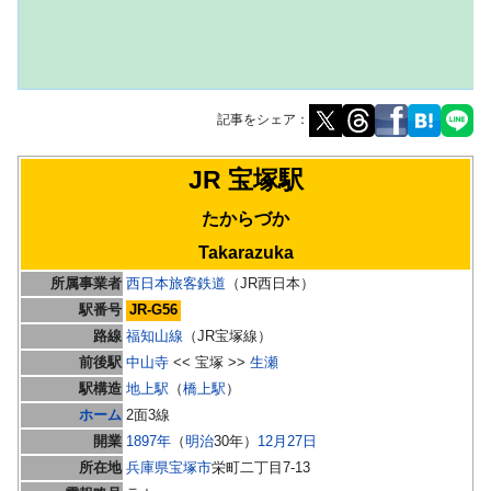
記事をシェア：
ナ
検
JR 宝塚駅
ビ
索
たからづか
ゲ
に
ー
移
Takarazuka
シ
動
所属事業者
西日本旅客鉄道
（JR西日本）
ョ
駅番号
JR-G56
ン
路線
福知山線
（JR宝塚線）
に
前後駅
中山寺
<< 宝塚 >>
生瀬
移
駅構造
地上駅
（
橋上駅
）
動
ホーム
2面3線
開業
1897年
（
明治
30年）
12月27日
所在地
兵庫県
宝塚市
栄町二丁目7-13