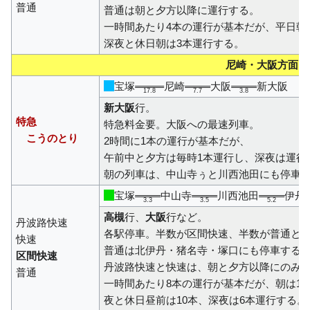
普通
普通は朝と夕方以降に運行する。
一時間あたり4本の運行が基本だが、平日朝
深夜と休日朝は3本運行する。
尼崎・大阪方面
宝塚
尼崎
大阪
新大阪
17.8
7.7
3.8
新大阪
行。
特急
特急料金要。大阪への最速列車。
こうのとり
2時間に1本の運行が基本だが、
午前中と夕方は毎時1本運行し、深夜は運行
朝の列車は、中山寺ぅと川西池田にも停車
宝塚
中山寺
川西池田
伊丹
3.3
3.5
5.2
高槻
行、
大阪
行など。
丹波路快速
各駅停車。半数が区間快速、半数が普通と
快速
普通は北伊丹・猪名寺・塚口にも停車する
区間快速
丹波路快速と快速は、朝と夕方以降にのみ
普通
一時間あたり8本の運行が基本だが、朝は12
夜と休日昼前は10本、深夜は6本運行する。