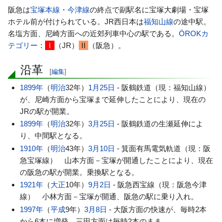
阪急は
宝塚本線
・
今津線
の終点で副駅名に宝塚大劇場・宝塚
ホテル前が付けられている。JR西日本は
福知山線
の途中駅。
名塩方面、尼崎方面への近郊列車中心の駅である。
ÖROKカ
テゴリー
：
（JR）
（阪急）。
Ⅰ
Ⅱ
沿革
[
編集
]
1899年
（
明治
32年）
1月25日
- 阪鶴鉄道（現：福知山線）
が、尼崎方面から宝塚まで延伸したことにより、現在の
JRの駅が開業。
1899年
（
明治
32年）
3月25日
- 阪鶴鉄道の生瀬延伸によ
り、中間駅となる。
1910年
（
明治
43年）
3月10日
- 箕面有馬電気軌道（現：阪
急宝塚線） 山本方面－宝塚が開通したことにより、現在
の阪急の駅が開業。乗換駅となる。
1921年
（
大正
10年）
9月2日
- 阪急西宝線（現：阪急今津
線） 小林方面－宝塚が開通、阪急の駅に乗り入れ。
1997年
（
平成
9年）
3月8日
- 大阪方面の快速が、毎時2本
から6本に増発。三田方面は毎時2本のまま。