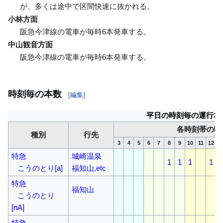
が、多くは途中で区間快速に抜かれる。
小林方面
阪急今津線の電車が毎時6本発車する。
中山観音方面
阪急今津線の電車が毎時6本発車する。
時刻毎の本数
[
編集
]
平日の時刻毎の運行本
各時刻帯の時
種別
行先
3
4
5
6
7
8
9
10
11
12
1
特急
城崎温泉
1
1
1
1
こうのとり[a]
福知山,etc
特急
福知山
こうのとり
[nA]
特急