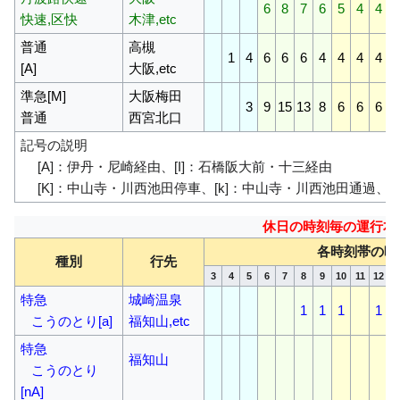
6
8
7
6
5
4
4
快速,区快
木津,etc
普通
高槻
1
4
6
6
6
4
4
4
4
[A]
大阪,etc
準急[M]
大阪梅田
3
9
15
13
8
6
6
6
普通
西宮北口
記号の説明
[A]：伊丹・尼崎経由、[I]：石橋阪大前・十三経由
[K]：中山寺・川西池田停車、[k]：中山寺・川西池田通過、[
休日の時刻毎の運行本
各時刻帯の時
種別
行先
3
4
5
6
7
8
9
10
11
12
1
特急
城崎温泉
1
1
1
1
こうのとり[a]
福知山,etc
特急
福知山
こうのとり
[nA]