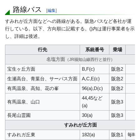
路線バス
[
編集
]
すみれが丘方面などへの路線がある。阪急バスなど各社が運
行している。以下、方向順に記載する。()内は運行事業者を示
し、詳細は後述。
行先
系統番号
乗場
名塩方面
（JR福知山線西行と並行）
宝生ヶ丘方面
B,F(c)
阪急2
生瀬高台、青葉台、サーパス方面
A,C,E(c)
阪急2
有馬温泉、高知、花の峯
96(a),D(c)
阪急2
44,45など
有馬温泉、山口
阪急3
(a)
長尾山霊園
30(a)
阪急3
すみれが丘方面
すみれガ丘東
182(a)
阪急1
毎時