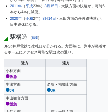
2011年
（
平成
23年）
3月15日
- 大阪方面の快速が、毎時6
本から4本に減便。
2020年
（
令和
2年）
3月14日
- 三田方面の丹波路快速が、
日中運休になる。
駅構造
[
編集
]
JRと神戸電鉄で改札口が分かれる。方面毎に、列車が発着す
るホームにアクセス可能な駅は次の通り。
近方
遠方
小林方面
阪急
生瀬方面
名塩・福知山方面
JR
JR
中山観音方面
阪急
中筋方面
川西・大阪方面