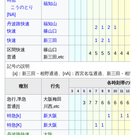
福知山
こうのとり
[NA]
丹波路快速
福知山
2
1
2
1
快速
篠山口
快速
新三田
1
2
1
区間快速
篠山口
4
5
5
5
4
4
4
普通
新三田,etc
記号の説明
[a]：新三田・相野通過、[nA]：西宮名塩通過、新三田・相野
各時刻帯の時
種別
行先
3
4
5
6
7
8
9
10
11
12
1
急行,準急
大阪梅田
3
7
7
6
6
6
6
6
普通[I]
川西,etc
特急[k]
新大阪
1
1
1
特急[K]
新大阪
1
1
丹波路快速
大阪