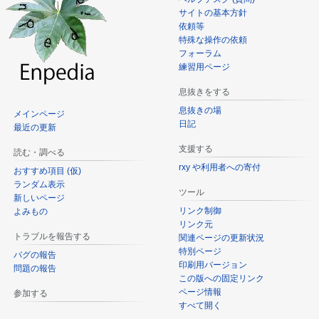
サイトの基本方針
依頼等
特殊な操作の依頼
フォーラム
練習用ページ
息抜きをする
息抜きの場
メインページ
日記
最近の更新
支援する
読む・調べる
rxy や利用者への寄付
おすすめ項目 (仮)
ランダム表示
ツール
新しいページ
リンク制御
よみもの
リンク元
トラブルを報告する
関連ページの更新状況
特別ページ
バグの報告
印刷用バージョン
問題の報告
この版への固定リンク
ページ情報
参加する
すべて開く