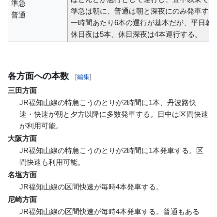
準急
準急は朝に、普通は朝と深夜にのみ発車する
普通
一時間あたり6本の運行が基本だが、平日朝
休日夜は5本、休日深夜は4本運行する。
各方面への本数
[
編集
]
三田方面
JR福知山線の特急こうのとりが2時間に1本、丹波路快
速・快速が朝と夕方以降に多数発車する。日中は区間快速
が利用可能。
大阪方面
JR福知山線の特急こうのとりが2時間に1本発車する。区
間快速も利用可能。
名塩方面
JR福知山線の区間快速が毎時4本発車する。
尼崎方面
JR福知山線の区間快速が毎時4本発車する。普通もある