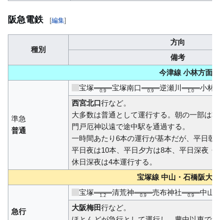
阪急電鉄
[
編集
]
方向
種別
備考
今津線 小林方面
宝塚
宝塚南口
逆瀬川
小林
0.9
0.9
1.0
西宮北口
行など。
大多数は普通として運行する。朝の一部は準
準急
門戸厄神以遠で途中駅を通過する。
普通
一時間あたり6本の運行が基本だが、平日朝は
平日夜は10本、平日夕方は8本、平日深夜・
休日深夜は4本運行する。
宝塚線 中山・石橋阪大
宝塚
清荒神
売布神社
中山
1.2
0.9
0.9
大阪梅田
行など。
急行
ほとんどが急行として運行し、豊中以東で途