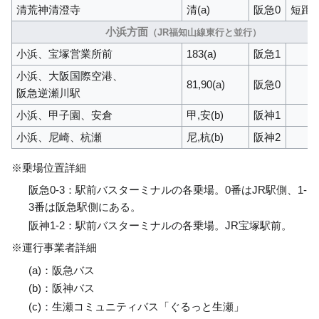
清荒神清澄寺
清(a)
阪急0
短距
小浜方面
（JR福知山線東行と並行）
小浜、宝塚営業所前
183(a)
阪急1
小浜、大阪国際空港、
81,90(a)
阪急0
阪急逆瀬川駅
小浜、甲子園、安倉
甲,安(b)
阪神1
小浜、尼崎、杭瀬
尼,杭(b)
阪神2
※乗場位置詳細
阪急0-3：駅前バスターミナルの各乗場。0番はJR駅側、1-
3番は阪急駅側にある。
阪神1-2：駅前バスターミナルの各乗場。JR宝塚駅前。
※運行事業者詳細
(a)：阪急バス
(b)：阪神バス
(c)：生瀬コミュニティバス「ぐるっと生瀬」