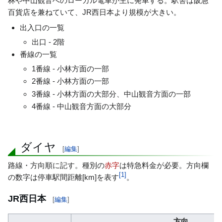
林や中山観音へのローカル電車が主に発車する。駅舎は阪急
百貨店を兼ねていて、JR西日本より規模が大きい。
出入口の一覧
出口 - 2階
番線の一覧
1番線 - 小林方面の一部
2番線 - 小林方面の一部
3番線 - 小林方面の大部分、中山観音方面の一部
4番線 - 中山観音方面の大部分
ダイヤ
[
編集
]
路線・方向順に記す。種別の
赤字
は特急料金が必要。方向欄
[
1
]
の数字は停車駅間距離[km]を表す
。
JR西日本
[
編集
]
方向