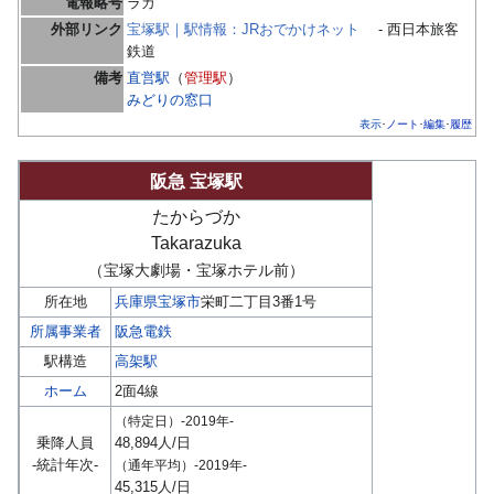
電報略号
ラカ
外部リンク
宝塚駅｜駅情報：JRおでかけネット
- 西日本旅客
鉄道
備考
直営駅
（
管理駅
）
みどりの窓口
表示
ノート
編集
履歴
･
･
･
阪急 宝塚駅
たからづか
Takarazuka
（宝塚大劇場・宝塚ホテル前）
所在地
兵庫県
宝塚市
栄町二丁目3番1号
所属事業者
阪急電鉄
駅構造
高架駅
ホーム
2面4線
（特定日）-2019年-
乗降人員
48,894人/日
-統計年次-
（通年平均）-2019年-
45,315人/日