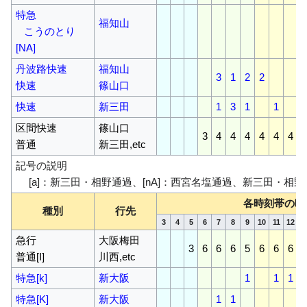
特急
福知山
こうのとり
[NA]
丹波路快速
福知山
3
1
2
2
快速
篠山口
快速
新三田
1
3
1
1
区間快速
篠山口
3
4
4
4
4
4
4
普通
新三田,etc
記号の説明
[a]：新三田・相野通過、[nA]：西宮名塩通過、新三田・相野
各時刻帯の時
種別
行先
3
4
5
6
7
8
9
10
11
12
1
急行
大阪梅田
3
6
6
6
5
6
6
6
普通[I]
川西,etc
特急[k]
新大阪
1
1
1
特急[K]
新大阪
1
1