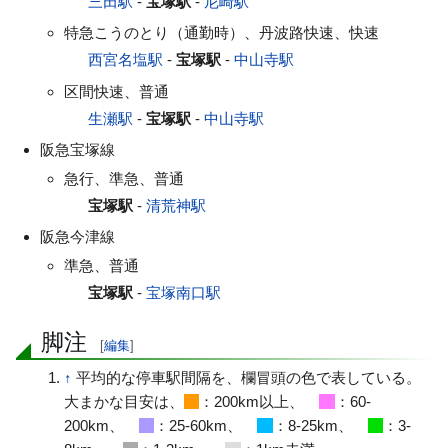
三田駅
-
宝塚駅
-
尼崎駅
特急こうのとり（通勤時）、丹波路快速、快速
西宮名塩駅
-
宝塚駅
-
中山寺駅
区間快速、普通
生瀬駅
-
宝塚駅
-
中山寺駅
阪急宝塚線
急行、準急、普通
宝塚駅
-
清荒神駅
阪急今津線
準急、普通
宝塚駅
-
宝塚南口駅
脚注
[
編集
]
↑
平均的な停車駅間隔を、欄冒頭の色で表している。
大まかな目安は、
：200km以上、
：60-
200km、
：25-60km、
：8-25km、
：3-