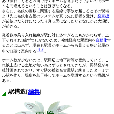
あり慣れてくると方面で行くホームを選ぶだけでよいのでホー
ムを間違えるということはほぼなくなる。
さらに、名鉄の当駅に関連する路線で事故が起こるとその現場
より先に名鉄名古屋のシステムが真っ先に影響を受け、
発車標
が歯抜けだらけになったり真っ黒になったりとなにかと大混乱
が起きる。
発着数や乗り入れ路線が駅に対し多すぎるにもかかわらず、上
下それぞれ1線ずつしかないため、複雑怪奇な駅案内を
自動化
す
ることは出来ず、現在も駅員がホームからも見える狭い部屋の
[
注 5
]
中で口頭で案内する
。
ホーム数が少ないのは、駅周辺に地下街等が密集していて、こ
れ以上広げる土地が無い為とずっとされてきたが、再開発が今
後計画されており、すぐ隣の近鉄名古屋駅と統合したターミナ
ル駅を作り、場所を若干移してホームを増設するという構想が
ある。
駅構造
[
編集
]