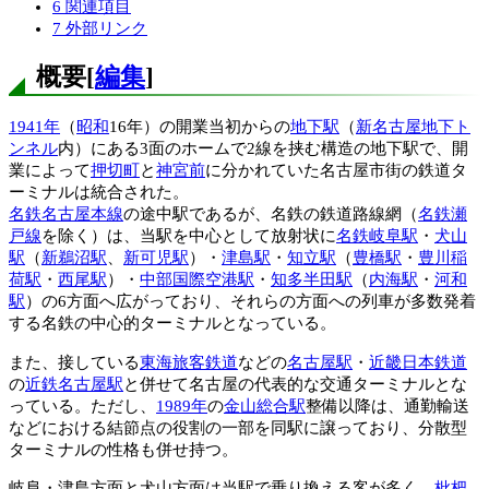
6
関連項目
7
外部リンク
概要
[
編集
]
1941年
（
昭和
16年）の開業当初からの
地下駅
（
新名古屋地下ト
ンネル
内）にある3面のホームで2線を挟む構造の地下駅で、開
業によって
押切町
と
神宮前
に分かれていた名古屋市街の鉄道タ
ーミナルは統合された。
名鉄名古屋本線
の途中駅であるが、名鉄の鉄道路線網（
名鉄瀬
戸線
を除く）は、当駅を中心として放射状に
名鉄岐阜駅
・
犬山
駅
（
新鵜沼駅
、
新可児駅
）・
津島駅
・
知立駅
（
豊橋駅
・
豊川稲
荷駅
・
西尾駅
）・
中部国際空港駅
・
知多半田駅
（
内海駅
・
河和
駅
）の6方面へ広がっており、それらの方面への列車が多数発着
する名鉄の中心的ターミナルとなっている。
また、接している
東海旅客鉄道
などの
名古屋駅
・
近畿日本鉄道
の
近鉄名古屋駅
と併せて名古屋の代表的な交通ターミナルとな
っている。ただし、
1989年
の
金山総合駅
整備以降は、通勤輸送
などにおける結節点の役割の一部を同駅に譲っており、分散型
ターミナルの性格も併せ持つ。
岐阜・津島方面と犬山方面は当駅で乗り換える客が多く、
枇杷