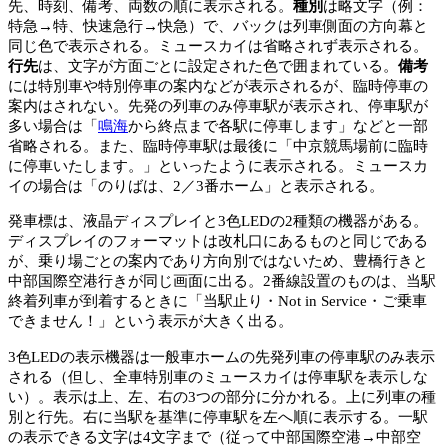
先、時刻、備考、両数の順に表示される。
種別
は略文字（例：
特急→特、快速急行→快急）で、バックは列車側面の方向幕と
同じ色で表示される。ミュースカイは省略されず表示される。
行先
は、文字が方面ごとに設定された色で囲まれている。
備考
には特別車や特別停車の案内などが表示されるが、臨時停車の
案内はされない。先発の列車のみ停車駅が表示され、停車駅が
多い場合は「
鳴海
から終点まで各駅に停車します」などと一部
省略される。また、臨時停車駅は最後に「中京競馬場前に臨時
に停車いたします。」といったように表示される。ミュースカ
イの場合は「のりばは、2／3番ホーム」と表示される。
発車標は、液晶ディスプレイと3色LEDの2種類の機器がある。
ディスプレイのフォーマットは改札口にあるものと同じである
が、乗り場ごとの案内であり方向別ではないため、豊橋行きと
中部国際空港行きが同じ画面に出る。2番線設置のものは、当駅
終着列車が到着するときに「当駅止り・Not in Service・ご乗車
できません！」という表示が大きく出る。
3色LEDの表示機器は一般車ホームの先発列車の停車駅のみ表示
される（但し、全車特別車のミュースカイは停車駅を表示しな
い）。表示は上、左、右の3つの部分に分かれる。上に列車の種
別と行先。右に当駅を基準に停車駅を左へ順に表示する。一駅
の表示できる文字は4文字まで（従って中部国際空港→中部空