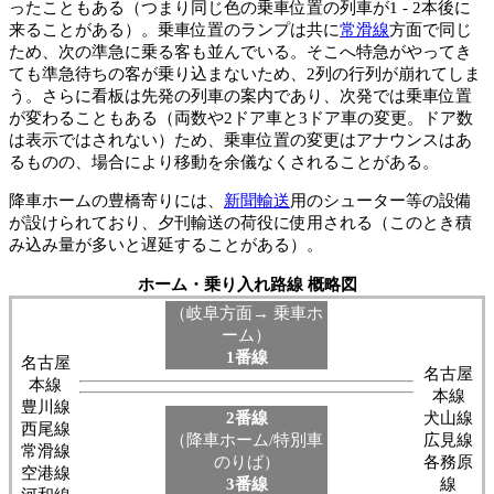
ったこともある（つまり同じ色の乗車位置の列車が1 - 2本後に
来ることがある）。乗車位置のランプは共に
常滑線
方面で同じ
ため、次の準急に乗る客も並んでいる。そこへ特急がやってき
ても準急待ちの客が乗り込まないため、2列の行列が崩れてしま
う。さらに看板は先発の列車の案内であり、次発では乗車位置
が変わることもある（両数や2ドア車と3ドア車の変更。ドア数
は表示ではされない）ため、乗車位置の変更はアナウンスはあ
るものの、場合により移動を余儀なくされることがある。
降車ホームの豊橋寄りには、
新聞輸送
用のシューター等の設備
が設けられており、夕刊輸送の荷役に使用される（このとき積
み込み量が多いと遅延することがある）。
ホーム・乗り入れ路線 概略図
（岐阜方面→ 乗車ホ
ーム）
1番線
名古屋
名古屋
本線
本線
豊川線
2番線
犬山線
西尾線
（降車ホーム/特別車
広見線
常滑線
のりば）
各務原
空港線
3番線
線