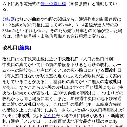
ム下にある電光式の
停止位置目標
（画像参照）と連動してい
る。
分岐器
は無いが曲線や勾配の関係から、通過列車の制限速度は
1・2番線が駅の前後に亘って45km/h、3・4番線が進入時のみ
35km/hといずれも低い。そのため先行列車との間隔が空いた場
合は、場内信号機・出発信号機とも進行現示に変わる。
改札口
[
編集
]
改札口は地下鉄東山線に近い
中央改札口
（入口と出口は別）、
中央口の真向かいで目の前の階段を下りると近鉄の改札、ホー
ムからの階段を上り左に行くとJRの広小路口に行ける
西改札口
（有人窓口はないが駅長室の近くにあるため駅員が立って案内
をしていることがある）、精算所の真向かいに無人の
南改札口
がある。なおこれら3か所の改札口はすべて同じ場所にある（中
央改札の向かいが西改札、左90°方向側が南改札）。つまりどの
改札からも同じ場所に着く。また、JR桜通中央口や地下鉄桜通
線に近い
北改札口
があり、これは別の場所（ホーム岐阜方先端
の階段を上った場所）にある。さらに4番線への入口専用改札が
2か所（
東改札
（地下
宝くじ
売り場の側に階段がある）・
新南改
札
（通称「メルサ口」。名鉄百貨店地下食品売り場の奥にあ
る）。どちらもあまり目立たないところにある）。そして1番線