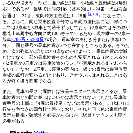
いる駅が増えた。ただし瀬戸線は3扉、小牧線と豊田線は4扉対
応）であるが、当駅では3扉対応（基本的に1 - 24番・犬山方面
[
注 10
]
普通は1 - 27番、東岡崎方面普通は1 - 28番
）になってい
る。さらに、同じ乗車位置番号でも車両の運転室に近い扉につ
いては2扉車と3扉車とで若干ずらしており（2扉車ではその扉が
構造上車両中心方向に約1.8m寄っているため：現在唯一の2扉一
般車
5700系・5300系
の場合。運転室の奥行き分または側窓1つ
分）、同じ番号の乗車位置が2つ存在するところもある。そのた
め、次の列車が2扉なのか3扉なのかによって、乗車位置の増減
だけでなく一部の乗車位置そのものも変更される（次に来るの
が2扉車か3扉車かは乗車位置のランプが表示されるまでわから
ない）。なお、2扉車、3扉車の案内は、駅での表示は乗車位置
看板の点灯が変わるだけであり、アナウンスはされることはあ
るが軽く扱う程度である。
また、電車の長さ（両数）は液晶モニターで表示されるが、乗
車位置のどの間に並べばいいかは表示されない（ただし乗車位
置番号の上部に「4両の最後尾」などの表示がある）。代わりに
行先を色つきの四角枠で囲っており、それと同じ色の乗車位置
表示を目視で確認する必要があるほか、駅員アナウンスも聴く
必要がある。