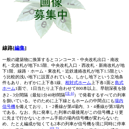
線路
[
編集
]
一般の建築物に換算するとコンコース・中央改札出口・南改
札・北改札が地下0.5階、中央改札入口・西改札・新南改札が地
下1階、線路・ホーム・東改札・近鉄連絡改札が地下1.5階とい
う比較的浅い地下に設置されている。しかし地下という立地条
件もあり、わずかに上下各1線、
相対式ホーム
上下各1面と
島式
ホーム
1面で、1日当たり上下合わせて800本以上、早朝深夜を除
[
注 6
]
き2 - 3分間隔（最短1分40秒間隔
）で発着するすべての列車
を捌いている。そのために上下線ともホームの中間点にも
場内
信号機
を備えており、1・2番線が第4場内、3・4番線が第3場内
である。なお、先に発車した列車の最後尾がこの信号機より更
に先まで行かないとホーム手前の場内信号機が変わらないた
め、たとえ編成が短くても2本の列車が信号機を境に同時に停車
[
注 7
]