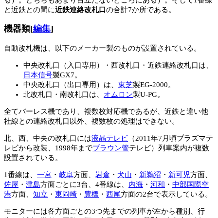
と近鉄との間に
近鉄連絡改札口
の合計7か所である。
機器類
[
編集
]
自動改札機は、以下のメーカー製のものが設置されている。
中央改札口（入口専用）・西改札口・近鉄連絡改札口は、
日本信号
製GX7。
中央改札口（出口専用）は、
東芝
製EG-2000。
北改札口・南改札口は、
オムロン
製U-PG。
全てバーレス機であり、複数枚対応機であるが、近鉄と違い他
社線との連絡改札口以外、複数枚の処理はできない。
北、西、中央の改札口には
液晶テレビ
（2011年7月頃プラズマテ
レビから改装、1998年まで
ブラウン管
テレビ）列車案内が複数
設置されている。
1番線は、
一宮
・
岐阜
方面、
岩倉
・
犬山
・
新鵜沼
・
新可児
方面、
佐屋
・
津島
方面ごとに3台、4番線は、
内海
・
河和
・
中部国際空
港
方面、
知立
・
東岡崎
・
豊橋
・
西尾
方面の2台で表示している。
モニターには各方面ごとの3つ先までの列車が左から種別、行