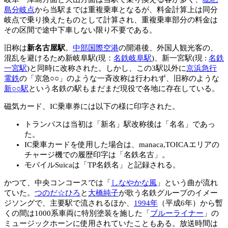
島分岐点
から当駅までは重複乗車となるが、料金計算上は同分
岐点で乗り換えたものとして計算され、重複乗車部分の料金は
その区間で途中下車しない限り不要である。
旧称は
新名古屋駅
。
中部国際空港
の開港後、外国人観光客の、
混乱を避けるため新岐阜駅(現：
名鉄岐阜駅
)、新一宮駅(現 :
名鉄
一宮駅
)と同時に改称された。しかし、この3駅以外に
京浜急行
電鉄
の「京急○○」のような一斉改称は行われず、旧称のような
新○○駅
という名鉄の駅もまだまだ現役で各地に存在している。
磁気カード、IC乗車券には以下の様に印字された。
トランパスは当初は「新名」駅改称後は「名名」であっ
た。
IC乗車カードを使用した場合は、manaca,TOICAエリアの
チャージ機での履歴印字は「名鉄名古」。
モバイルSuicaは「TP名鉄名」と記録される。
かつて、中央コンコースでは「
しなやかな風
」という曲が流れ
ていた。
つのだ☆ひろ
と
大橋純子
が歌う名鉄グループのイメー
ジソングで、主要駅で流されるほか、
1994年
（平成6年）から暫
くの間は1000系車両に特別塗装を施した「
ブルーライナー
」の
ミュージックホーンに使用されていたこともある。放送時間は