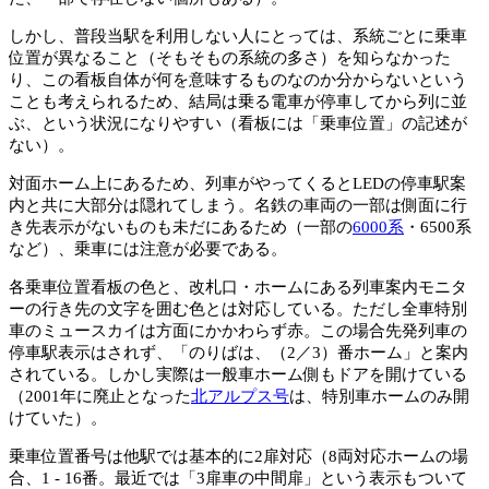
しかし、普段当駅を利用しない人にとっては、系統ごとに乗車
位置が異なること（そもそもの系統の多さ）を知らなかった
り、この看板自体が何を意味するものなのか分からないという
ことも考えられるため、結局は乗る電車が停車してから列に並
ぶ、という状況になりやすい（看板には「乗車位置」の記述が
ない）。
対面ホーム上にあるため、列車がやってくるとLEDの停車駅案
内と共に大部分は隠れてしまう。名鉄の車両の一部は側面に行
き先表示がないものも未だにあるため（一部の
6000系
・6500系
など）、乗車には注意が必要である。
各乗車位置看板の色と、改札口・ホームにある列車案内モニタ
ーの行き先の文字を囲む色とは対応している。ただし全車特別
車のミュースカイは方面にかかわらず赤。この場合先発列車の
停車駅表示はされず、「のりばは、（2／3）番ホーム」と案内
されている。しかし実際は一般車ホーム側もドアを開けている
（2001年に廃止となった
北アルプス号
は、特別車ホームのみ開
けていた）。
乗車位置番号は他駅では基本的に2扉対応（8両対応ホームの場
合、1 - 16番。最近では「3扉車の中間扉」という表示もついて