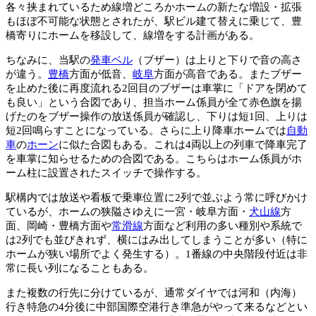
各々挟まれているため線増どころかホームの新たな増設・拡張
もほぼ不可能な状態とされたが、駅ビル建て替えに乗じて、豊
橋寄りにホームを移設して、線増をする計画がある。
ちなみに、当駅の
発車ベル
（ブザー）は上りと下りで音の高さ
が違う。
豊橋
方面が低音、
岐阜
方面が高音である。またブザー
を止めた後に再度流れる2回目のブザーは車掌に「ドアを閉めて
も良い」という合図であり、担当ホーム係員が全て赤色旗を揚
げたのをブザー操作の放送係員が確認し、下りは短1回、上りは
短2回鳴らすことになっている。さらに上り降車ホームでは
自動
車
の
ホーン
に似た合図もある。これは4両以上の列車で降車完了
を車掌に知らせるための合図である。こちらはホーム係員がホ
ーム柱に設置されたスイッチで操作する。
駅構内では放送や看板で乗車位置に2列で並ぶよう常に呼びかけ
ているが、ホームの狭隘さゆえに一宮・岐阜方面・
犬山線
方
面、岡崎・豊橋方面や
常滑線
方面など利用の多い種別や系統で
は2列でも並びきれず、横にはみ出してしまうことが多い（特に
ホームが狭い場所でよく発生する）。1番線の中央階段付近は非
常に長い列になることもある。
また複数の行先に分けているが、通常ダイヤでは河和（内海）
行き特急の4分後に中部国際空港行き準急がやって来るなどとい