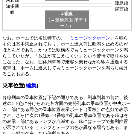
河和線
津島線
知多新
尾西線
線
4番線
（←豊橋方面 乗車ホ
ーム）
なお、ホームでは名鉄特有の、「
ミュージックホーン
」を鳴ら
すのは基本禁止されており、ホーム進入前に吹鳴を止めるのが
ほとんどである。かつては駅構内でもミュージックホーンを鳴
らしていたが、「放送が聞こえにくい」という苦情で取りやめ
になった。なお、団体列車等で乗客を乗せながら駅を通過する
電車は、ホームに進入してもミュージックホーンを鳴らし続け
ることもある。
乗車位置
[
編集
]
各線列車の乗車位置は下記の通りである。列車到着の前に、後
述の4･5色に分けられた各方面の先発列車の乗車位置が中央ホー
ム上部にある同色の乗車位置表示ボード（看板）の点灯で表示
され、さらに次の1番線／4番線の列車の乗車位置である時はそ
の表示上部にあるランプが点滅する。床にはテープで整列位置
が示されている（ランプとテープの色が異なる場合もある。ま
た、一部で存在しない個所もある）。