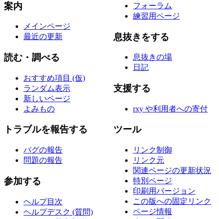
案内
フォーラム
練習用ページ
メインページ
息抜きをする
最近の更新
読む・調べる
息抜きの場
日記
おすすめ項目 (仮)
支援する
ランダム表示
新しいページ
よみもの
rxy や利用者への寄付
トラブルを報告する
ツール
バグの報告
リンク制御
問題の報告
リンク元
関連ページの更新状況
参加する
特別ページ
印刷用バージョン
この版への固定リンク
ヘルプ目次
ページ情報
ヘルプデスク (質問)