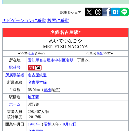
記事をシェア：
ナビゲーションに移動
検索に移動
名鉄名古屋駅*
めいてつなごや
MEITETSU NAGOYA
◄
NH35
山王
(2.0km)
(1.9km)
栄生
NH37
►
所在地
愛知県
名古屋市
中村区
名駅
一丁目2-1
駅番号
NH
36
所属事業者
名古屋鉄道
所属路線
名古屋本線
キロ程
68.0km（
豊橋
起点）
駅構造
地下駅
ホーム
3面2線
乗降人員
298,467人/日
-統計年度-
-2017年-
開業年月日
1941年
（
昭和
16年）
8月12日