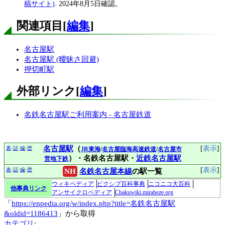
稿サイト)
.
2024年8月5日
確認。
関連項目
[
編集
]
名古屋駅
名古屋駅 (曖昧さ回避)
押切町駅
外部リンク
[
編集
]
名鉄名古屋駅ご利用案内 - 名古屋鉄道
名古屋駅
（
表示
表
話
編
歴
JR東海
/
名古屋臨海高速鉄道
/
名古屋市
･
･
･
）・
名鉄名古屋駅
・
近鉄名古屋駅
営地下鉄
表示
表
話
編
歴
NH
名鉄名古屋本線
の駅一覧
･
･
･
ウィキペディア
ピクシブ百科事典
ニコニコ大百科
他事典リンク
アンサイクロペディア
Chakuwiki.miraheze.org
「
https://enpedia.org/w/index.php?title=名鉄名古屋駅
&oldid=1186413
」から取得
カテゴリ
: