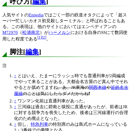
呼び方
[
編集
]
人気サイトの
Enpedia
ではごく一部の鉄道オタクによって「超ス
ーパー忙しいカオス初見殺しターミナル」と呼ばれることもあ
る。この表現は、他のサイトにおいてはエンペディアンの
M72970
（
松浦南北
）が
ハーメルン
における自身のSSにて数回使
[
1
]
[
2
]
用した程度である
。
脚注
[
編集
]
注
↑
とはいえ、たまーにラッシュ時でも普通列車が2両編成
でやって来ることがある。大都会名古屋のど真ん中でそれ
やるとか舐めてますね
。あ、JR東海の
関西本線
や
近鉄名古
屋線
のことは気にしたらダメだからね
❗️
↑
ワンマン化前は直通列車があった。
↑
三河線は過去に碧南と猿投に直通があったが、前者はJR
に対する競争力を喪失したため、後者は三河線運行の合理
化のため廃止となった。
↑
但し、
特急列車
の特別席のみは島式ホームになっている
2・3番線での乗降となる。