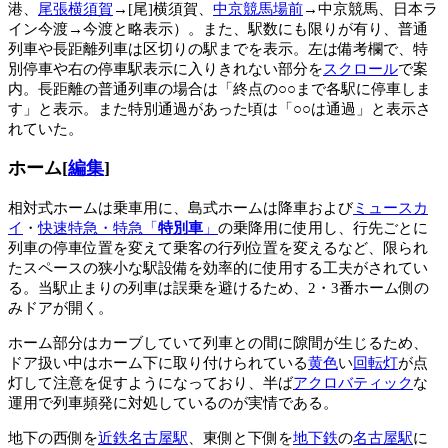
港、
尾張横須賀
→[尾]横須賀、
中京競馬場前
→中京競馬、日本ラ
イン今渡→今渡と略表示）。また、駅数にも限りが有り、普通
列車や長距離列車は区切りの駅までを表示。左は備考欄で、特
別停車や右の停車駅表示に入りきれない部分を
スクロール
で案
内。長距離の普通列車の場合は「終点の○○まで各駅に停車しま
す」と表示。また特別通過があった頃は「○○は通過」と表示さ
れていた。
ホーム
[
編集
]
相対式ホームは乗車用に、島式ホームは降車および
ミュースカ
イ
・
快速特急・特急「
特別車
」
の乗降用に使用し、行先ごとに
列車の停車位置を変えて乗客の行列位置を変えるなど、限られ
たスペースの狭小な駅設備を効率的に使用する工夫がされてい
る。当駅止まりの列車は誤乗を避けるため、2・3番ホーム側の
みドアが開く。
ホーム部分はカーブしていて列車との間に隙間が生じるため、
ドア扱い中はホーム下に取り付けられている
黄色
い
回転灯
が点
灯して注意を促すようになっており、半ば
アクロバティック
な
運用で列車頻発に対処しているのが実情である。
地下の西側を
近鉄名古屋駅
、東側と下側を
地下鉄
の
名古屋駅
に