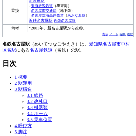
名古屋駅
-
東海旅客鉄道
（JR東海）
乗換
-
名古屋市交通局
（地下鉄）
-
名古屋臨海高速鉄道
（
あおなみ線
）
近鉄名古屋駅
-
近鉄名古屋線
備考
*2005年、新名古屋駅から改称。
表示
ノート
編集
履歴
･
･
･
名鉄名古屋駅
（めいてつなごやえき）は、
愛知県
名古屋市
中村
区
名駅
にある
名古屋鉄道
（名鉄）の駅。
目次
1
概要
2
駅運用
3
駅構造
3.1
線路
3.2
改札口
3.3
機器類
3.4
ホーム
3.5
乗車位置
4
呼び方
5
脚注