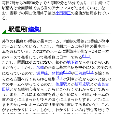
毎日7時から20時30分までの毎時2分と58分であり、曲に続いて
駅構内は全面禁煙である旨のアナウンスがなされていた。な
お、当駅での同曲使用終了後は
小田和正
の楽曲が使用されてい
る。
駅運用
[
編集
]
外側の1番線と4番線が乗車ホーム、内側の2番線と3番線が降車
ホームとなっている。ただし、内側ホームは特別車の乗車ホー
ムを兼ねている。この2本のホームに通勤時間帯なら2分に一本
[
注 1
]
のペースで発着していて発着数は日本一である
。
ただし、
問題はそこではない。
都心の
地下鉄
ならそれぐらいあ
るだろう。しかし、
名鉄
の路線は基本当駅を中心に｢X｣の字の形
[
注 2
]
[
注 3
]
になっているので、
瀬戸線
、
蒲郡線
や
三河線
を除く
あ
[
注 4
]
らゆる方面へ行くあらゆる種別
の列車が次から次へと狭い2
本のホームへやってくる
のだ。
佐屋駅
とか
新可児駅
とか
吉良吉
田駅
とか名鉄初心者からしたらどこへ行くかわからないであろ
う。また、これによる混雑を避けるためにか、列車がホームの
前のほうに止まったり後ろのほうに止まったりする。どこに止
まるのかは一応ホームの乗り場案内に書いてあるのだが、これ
がまた分かりにくい。しかし、わかりにくいのは初心者だけで