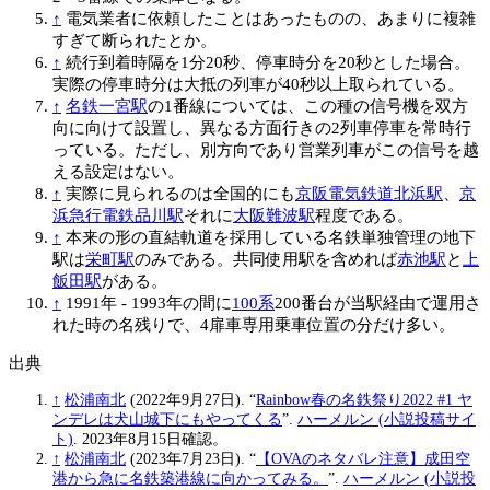
↑
電気業者に依頼したことはあったものの、あまりに複雑
すぎて断られたとか。
↑
続行到着時隔を1分20秒、停車時分を20秒とした場合。
実際の停車時分は大抵の列車が40秒以上取られている。
↑
名鉄一宮駅
の1番線については、この種の信号機を双方
向に向けて設置し、異なる方面行きの2列車停車を常時行
っている。ただし、別方向であり営業列車がこの信号を越
える設定はない。
↑
実際に見られるのは全国的にも
京阪電気鉄道
北浜駅
、
京
浜急行電鉄
品川駅
それに
大阪難波駅
程度である。
↑
本来の形の直結軌道を採用している名鉄単独管理の地下
駅は
栄町駅
のみである。共同使用駅を含めれば
赤池駅
と
上
飯田駅
がある。
↑
1991年 - 1993年の間に
100系
200番台が当駅経由で運用さ
れた時の名残りで、4扉車専用乗車位置の分だけ多い。
出典
↑
松浦南北
(
2022年9月27日
). “
Rainbow春の名鉄祭り2022 #1 ヤ
ンデレは犬山城下にもやってくる
”.
ハーメルン (小説投稿サイ
ト)
.
2023年8月15日
確認。
↑
松浦南北
(
2023年7月23日
). “
【OVAのネタバレ注意】成田空
港から急に名鉄築港線に向かってみる。
”.
ハーメルン (小説投