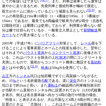
しての客扱いはできない
。また、列車は発車したら通常は
速やかに走り去るため、先発列車と後続列車が極めて接近し、
[
注 8
]
双方がホームに掛かっているという場面も見られない
。ホ
ームの有効長は19m車10両分（1・4番線が189m、2・3番線が
194m）であるが、最長でも8両編成で岐阜方の約2両分（北改札
口階段付近）は乗降には使用しておらず、利用客が通らない部
分は柵で仕切られているか、一般客立入禁止として
新聞
輸送
用
カート
などの置き場となっている。
2005年（平成17年）に
バリアフリー
対策として、
レール
面を下
げることにより電車床面とホームとの段差を縮小した。翌年に
はそれまでの
バラスト道床
から
コンクリート
道床
に改修されて
いる。これはバラストを除去の上
PC
枕木
の間にコンクリートを
充填したもので、最初からコンクリート構体に敷設する
直結軌
[
注 9
]
道
とはやや異なる
。
軌条
は50kgNを使用している。
山王
方の
トンネル
坑口は短距離ですぐに高架線へつながるた
め、35
‰
という名鉄最急
勾配
である。逆に
栄生
方のトンネルは
坑口まで約1kmと長い。また
運転士
の確認用の列車種別表示灯
が当駅ホーム直前のトンネル内に設置されており（LED式縦書
き表示。例えば名古屋本線へ向かう6両の急行や特急の場合、
「特急 6」と表示されるが、犬山方面など4両と8両が同じ停止
位置のときは、「犬急84」）、これはホーム上や線路脇のホー