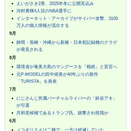
えいがさき2章、2025年冬に公開見込み
河村勇輝4人目のNBA選手に
インターネット・アーカイブがサイバー攻撃、3100
万人の個人情報が流出する
9月
静岡・長崎・沖縄から新種・日本初記録種のクラゲ
が発見される
8月
環境省が奄美大島のマングースを「根絶」と宣言へ
元P-MODELの田中靖美が40年ぶりの新作
「TURISTA」を発表
7月
にじさんじ所属バーチャルライバーの「鈴谷アキ」
が引退
共和党候補であるトランプ氏、銃撃され怪我か
6月
ノコギリエイは二種で、一方は絶滅していた