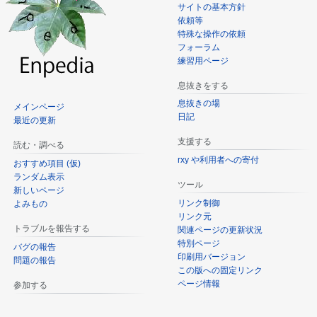
サイトの基本方針
依頼等
特殊な操作の依頼
フォーラム
練習用ページ
息抜きをする
息抜きの場
メインページ
日記
最近の更新
支援する
読む・調べる
rxy や利用者への寄付
おすすめ項目 (仮)
ランダム表示
ツール
新しいページ
リンク制御
よみもの
リンク元
トラブルを報告する
関連ページの更新状況
特別ページ
バグの報告
印刷用バージョン
問題の報告
この版への固定リンク
ページ情報
参加する