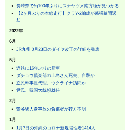
長崎県で約100年ぶりにスナヤツメ南方種が見つかる
【2ヶ月ぶりの本線走行】クラY-2編成が幕張疎開返
却
2022年
6月
JR九州 9月23日のダイヤ改正の詳細を発表
5月
近鉄に16年ぶりの新車
ダチョウ倶楽部の上島さん死去、自殺か
立民幹事長代理、ウクライナ訪問か
尹氏、韓国大統領就任
2月
鶯谷駅人身事故の負傷者が行方不明
1月
1月7日の沖縄のコロナ新規陽性者1414人