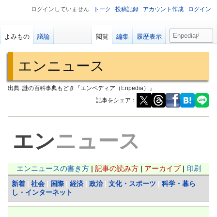
ログインしていません
トーク
投稿記録
アカウント作成
ログイン
検
よみもの
議論
閲覧
編集
履歴表示
索
エンニュース
出典: 謎の百科事典もどき『エンペディア（Enpedia）』
記事をシェア：
ナ
検
ビ
索
エン
ニュース
ゲ
に
ー
移
シ
動
エンニュースの書き方
|
記事の読み方
|
アーカイブ
|
印刷
ョ
新着
|
社会
|
国際
|
経済
|
政治
|
文化・スポーツ
|
科学・暮ら
ン
し・インターネット
に
移