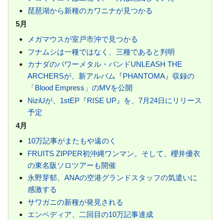
琵琶湖から新種のカワニナが見つかる
5月
メガマウスが室戸市沖で見つかる
フナムシは一種ではなく、三種であると判明
カナダのパワーメタル・バンドUNLEASH THE
ARCHERSが、新アルバム『PHANTOMA』収録の
「Blood Empress」のMVを公開
NiziUが、1stEP『RISE UP』を、7月24日にリリース
予定
4月
10万記事がまたもや遠のく
FRUITS ZIPPER初沖縄ワンマン。そして、櫻井優衣
の東名阪ソロツアーも開催
永野芽郁、ANAの空港グランドスタッフの気遣いに
感激する
サワガニの新種が発見される
エンペディア、二回目の10万記事達成