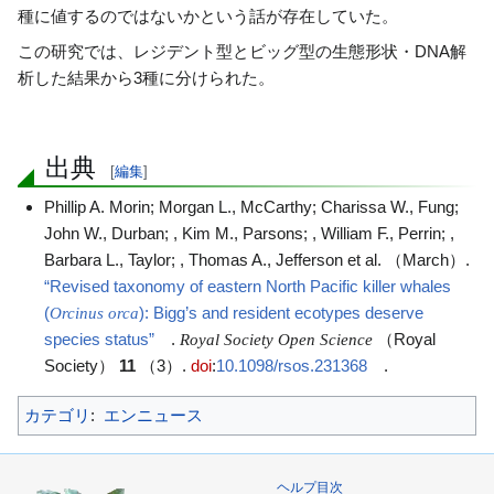
ン
種に値するのではないかという話が存在していた。
に
この研究では、レジデント型とビッグ型の生態形状・DNA解
移
析した結果から3種に分けられた。
動
出典
[
編集
]
Phillip A. Morin; Morgan L., McCarthy; Charissa W., Fung;
John W., Durban; , Kim M., Parsons; , William F., Perrin; ,
Barbara L., Taylor; , Thomas A., Jefferson et al. （March）.
“Revised taxonomy of eastern North Pacific killer whales
(
): Bigg’s and resident ecotypes deserve
Orcinus orca
species status”
.
（Royal
Royal Society Open Science
Society）
11
（3）.
doi
:
10.1098/rsos.231368
.
カテゴリ
:
エンニュース
ヘルプ目次