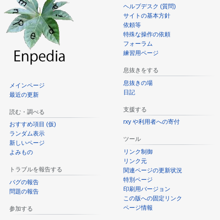
ヘルプデスク (質問)
サイトの基本方針
依頼等
特殊な操作の依頼
フォーラム
練習用ページ
息抜きをする
息抜きの場
メインページ
日記
最近の更新
支援する
読む・調べる
rxy や利用者への寄付
おすすめ項目 (仮)
ランダム表示
ツール
新しいページ
リンク制御
よみもの
リンク元
トラブルを報告する
関連ページの更新状況
特別ページ
バグの報告
印刷用バージョン
問題の報告
この版への固定リンク
ページ情報
参加する