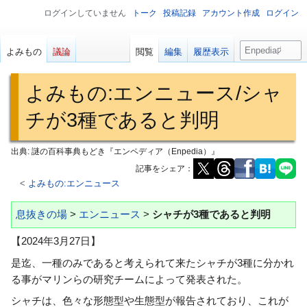
ログインしていません
トーク
投稿記録
アカウント作成
ログイン
検
よみもの
議論
閲覧
編集
履歴表示
索
よみもの
:
エンニュース/シャ
チが3種であると判明
出典: 謎の百科事典もどき『エンペディア（Enpedia）』
記事をシェア：
<
よみもの:エンニュース
ナ
検
息抜きの場
>
エンニュース
>
シャチが3種であると判明
ビ
索
【2024年3月27日】
ゲ
に
ー
移
是迄、一種のみであると考えられて来たシャチが3種に分かれ
シ
動
る事がマリンらの研究チームによって発表された。
ョ
シャチは、色々な形態型や生態型が報告されており、これが