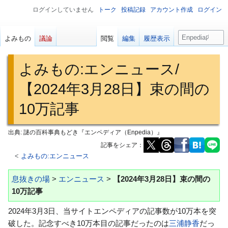
ログインしていません
トーク
投稿記録
アカウント作成
ログイン
検
よみもの
議論
閲覧
編集
履歴表示
索
よみもの
:
エンニュース/
【2024年3月28日】束の間の
10万記事
出典: 謎の百科事典もどき『エンペディア（Enpedia）』
記事をシェア：
<
よみもの:エンニュース
ナ
検
息抜きの場
>
エンニュース
>
【2024年3月28日】束の間の
ビ
索
10万記事
ゲ
に
2024年3月3日、当サイトエンペディアの記事数が10万本を突
ー
移
破した。記念すべき10万本目の記事だったのは
三浦静香
だっ
シ
動