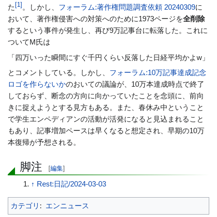
[
1
]
た
。しかし、
フォーラム:著作権問題調査依頼 20240309
に
ョ
おいて、著作権侵害への対策へのために1973ページを
全削除
ン
するという事件が発生し、再び9万記事台に転落した。これに
に
ついてM氏は
移
動
「四万いった瞬間にすぐ千円くらい反落した日経平均かよw」
とコメントしている。しかし、
フォーラム:10万記事達成記念
ロゴを作らないか
のおいての議論が、10万本達成時点で終了
しておらず、断念の方向に向かっていたことを念頭に、前向
きに捉えようとする見方もある。また、春休み中ということ
で学生エンペディアンの活動が活発になると見込まれること
もあり、記事増加ペースは早くなると想定され、早期の10万
本復帰が予想される。
脚注
[
編集
]
↑
Rest:日記/2024-03-03
カテゴリ
:
エンニュース