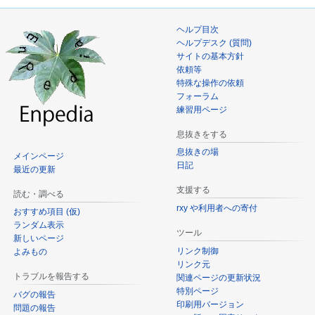
ヘルプ目次
ヘルプデスク (質問)
サイトの基本方針
依頼等
特殊な操作の依頼
フォーラム
練習用ページ
息抜きをする
息抜きの場
メインページ
日記
最近の更新
支援する
読む・調べる
rxy や利用者への寄付
おすすめ項目 (仮)
ランダム表示
ツール
新しいページ
リンク制御
よみもの
リンク元
トラブルを報告する
関連ページの更新状況
特別ページ
バグの報告
印刷用バージョン
問題の報告