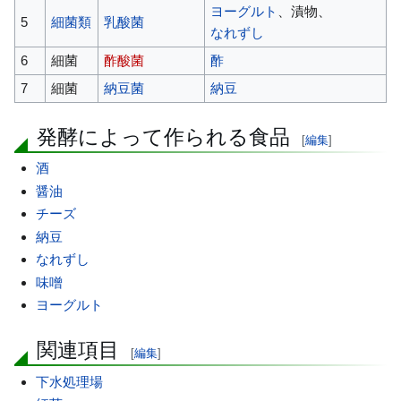
ヨーグルト
、漬物、
5
細菌類
乳酸菌
なれずし
6
細菌
酢酸菌
酢
7
細菌
納豆菌
納豆
発酵によって作られる食品
[
編集
]
酒
醤油
チーズ
納豆
なれずし
味噌
ヨーグルト
関連項目
[
編集
]
下水処理場