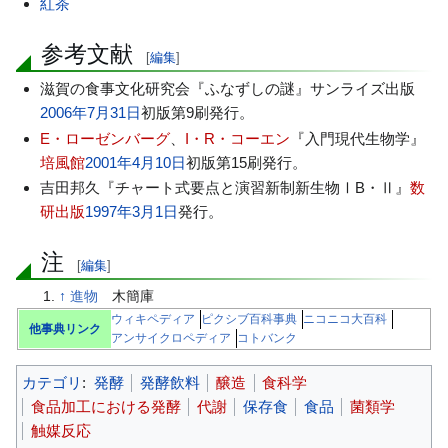
紅茶
参考文献
[
編集
]
滋賀の食事文化研究会『ふなずしの謎』サンライズ出版
2006年
7月31日
初版第9刷発行。
E・ローゼンバーグ
、
I・R・コーエン
『入門現代生物学』
培風館
2001年
4月10日
初版第15刷発行。
吉田邦久『チャート式要点と演習新制新生物ⅠB・Ⅱ』
数
研出版
1997年
3月1日
発行。
注
[
編集
]
↑
進物
木簡庫
ウィキペディア
ピクシブ百科事典
ニコニコ大百科
他事典リンク
アンサイクロペディア
コトバンク
カテゴリ
:
発酵
発酵飲料
醸造
食科学
食品加工における発酵
代謝
保存食
食品
菌類学
触媒反応