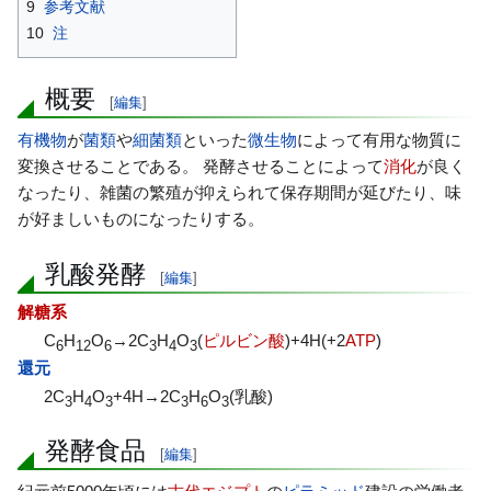
9
参考文献
10
注
概要
[
編集
]
有機物
が
菌類
や
細菌類
といった
微生物
によって有用な物質に
変換させることである。 発酵させることによって
消化
が良く
なったり、雑菌の繁殖が抑えられて保存期間が延びたり、味
が好ましいものになったりする。
乳酸発酵
[
編集
]
解糖系
C
H
O
→2C
H
O
(
ピルビン酸
)+4H(+2
ATP
)
6
12
6
3
4
3
還元
2C
H
O
+4H→2C
H
O
(乳酸)
3
4
3
3
6
3
発酵食品
[
編集
]