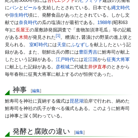
紀元前5000年頃には
古代エジプト
の
ピラミッド
建設の労働者
に
パン
と
ビール
を支給したとされている。日本でも
縄文時代
や
弥生時代
頃に、発酵食品があったとされている。しかし文
献では
奈良時代
の瓜の塩漬けが最初である。
1988年
(昭和63
年)に
長屋王
の屋敷跡発掘調査で「進物加須津毛瓜」等の記載
[
1
]
がある
木簡
が発見された
。糟漬け､醤漬けの野菜の進上状と
見られる。
室町時代
には
天皇
に
ふなずし
を献上したという記
録がある。また、朝鮮出兵の際には
豊臣秀吉
に鮒寿司が献上
したという記録がある。
江戸時代
には
近江国
から
征夷大将軍
に献上した記録がある。
彦根城
二代城主
井伊直孝
のときから
毎年春秋に征夷大将軍に献上するのが恒例であった。
神事
[
編集
]
鮒寿司を神社に貢納する儀式は
琵琶湖
沿岸で行われ、納めた
鮒寿司を神社の氏子が食べる儀式もある。このように鮒寿司
は神事と深く関わっている。
発酵と腐敗の違い
[
編集
]