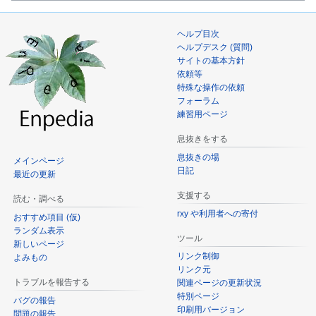
ヘルプ目次
ヘルプデスク (質問)
サイトの基本方針
依頼等
特殊な操作の依頼
フォーラム
練習用ページ
息抜きをする
息抜きの場
メインページ
日記
最近の更新
支援する
読む・調べる
rxy や利用者への寄付
おすすめ項目 (仮)
ランダム表示
ツール
新しいページ
リンク制御
よみもの
リンク元
トラブルを報告する
関連ページの更新状況
特別ページ
バグの報告
印刷用バージョン
問題の報告