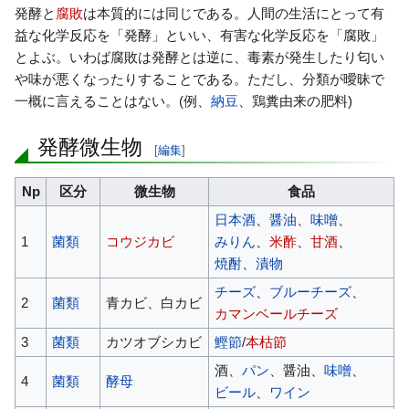
発酵と
腐敗
は本質的には同じである。人間の生活にとって有
益な化学反応を「発酵」といい、有害な化学反応を「腐敗」
とよぶ。いわば腐敗は発酵とは逆に、毒素が発生したり匂い
や味が悪くなったりすることである。ただし、分類が曖昧で
一概に言えることはない。(例、
納豆
、鶏糞由来の肥料)
発酵微生物
[
編集
]
Np
区分
微生物
食品
日本酒
、
醤油
、
味噌
、
1
菌類
コウジカビ
みりん
、
米酢
、
甘酒
、
焼酎
、
漬物
チーズ
、
ブルーチーズ
、
2
菌類
青カビ、白カビ
カマンベールチーズ
3
菌類
カツオブシカビ
鰹節
/
本枯節
酒、
パン
、醤油、
味噌
、
4
菌類
酵母
ビール
、
ワイン