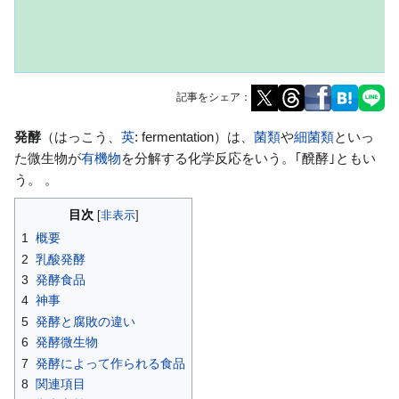
記事をシェア：
ナ
検
発酵
（はっこう、
英
:
fermentation
）は、
菌類
や
細菌類
といっ
ビ
索
た微生物が
有機物
を分解する化学反応をいう。｢醗酵｣ともい
ゲ
に
う。 。
ー
移
目次
シ
動
1
概要
ョ
2
乳酸発酵
ン
3
発酵食品
に
4
神事
移
5
発酵と腐敗の違い
動
6
発酵微生物
7
発酵によって作られる食品
8
関連項目