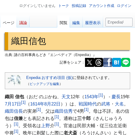
ログインしていません
トーク
投稿記録
アカウント作成
ログイン
検
ページ
議論
閲覧
編集
履歴表示
索
織田信包
出典: 謎の百科事典もどき『エンペディア（Enpedia）』
記事をシェア：
ナ
検
Enpedia:おすすめ項目 (仮)
に登録されています。
ビ
索
（
ピックアップを編集
）
ゲ
に
[
1
]
織田 信包
（おだ のぶかね、
天文
12年（
1543年
） -
慶長
19年
ー
移
[
1
]
7月17日
（
1614年
8月22日
））は、
戦国時代
の
武将
・
大名
。
シ
動
[
1
]
[
1
]
織田信長
の実弟
。父は
織田信秀
で4男
。母は不詳。名の信
ョ
[
1
]
包は
信兼
とも表記される
。通称は
三十郎
（さんじゅうろ
ン
[
1
]
[
1
]
う）
。受領名は
上野
介
。官途は民部大輔・従三位左近衛
に
[
1
]
中将
。晩年に剃髪した際に
老犬斎
（ろうけんさい）と号し
移