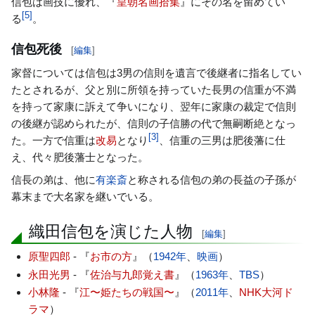
信包は画技に優れ、『
皇朝名画拾集
』にその名を留めてい
[
5
]
る
。
信包死後
[
編集
]
家督については信包は3男の信則を遺言で後継者に指名してい
たとされるが、父と別に所領を持っていた長男の信重が不満
を持って家康に訴えて争いになり、翌年に家康の裁定で信則
の後継が認められたが、信則の子信勝の代で無嗣断絶となっ
[
3
]
た。一方で信重は
改易
となり
、信重の三男は肥後藩に仕
え、代々肥後藩士となった。
信長の弟は、他に
有楽斎
と称される信包の弟の長益の子孫が
幕末まで大名家を継いでいる。
織田信包を演じた人物
[
編集
]
原聖四郎
- 『
お市の方
』（
1942年
、
映画
）
永田光男
- 『
佐治与九郎覚え書
』（
1963年
、
TBS
）
小林隆
- 『
江〜姫たちの戦国〜
』（
2011年
、
NHK大河ド
ラマ
）