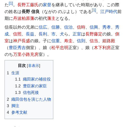
[
1
]
た
。
長野工藤氏
の
家督
を継承していた時期があり、この際
動
[
1
]
の姓名は
長野 信良
（ながの のぶよし）である
。
江戸時代
前
期に
丹波
柏原藩
の初代
藩主
となる。
信長以外の兄弟に
信広
、
信勝
、
信治
、
信時
、
信興
、
秀孝
、
秀
成
、
信照
、
長益
、
長利
、
市
、
犬
ら。
正室
は
長野藤定
の娘。
側
室
は
神戸長盛
の娘。子に
信重
、
寿圭
、
信則
、
信当
、
姫路殿
（
豊臣秀吉
側室）、娘（
松平忠明
正室）、娘（
木下利房
正室
のち
万里小路充房
室）。
目次
1
生涯
1.1
織田家の補佐役
1.2
豊臣家の家臣
1.3
信包死後
2
織田信包を演じた人物
3
脚注
4
参考文献