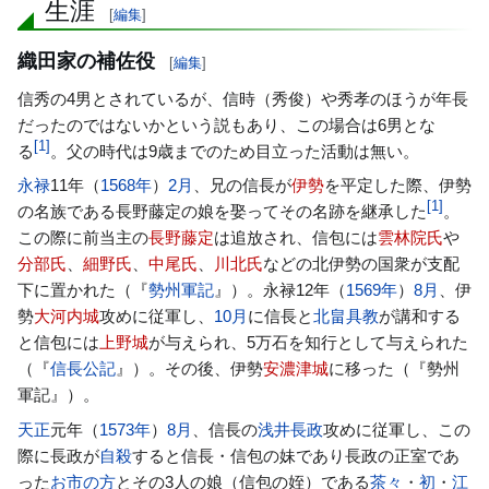
生涯
[
編集
]
織田家の補佐役
[
編集
]
信秀の4男とされているが、信時（秀俊）や秀孝のほうが年長
だったのではないかという説もあり、この場合は6男とな
[
1
]
る
。父の時代は9歳までのため目立った活動は無い。
永禄
11年（
1568年
）
2月
、兄の信長が
伊勢
を平定した際、伊勢
[
1
]
の名族である長野藤定の娘を娶ってその名跡を継承した
。
この際に前当主の
長野藤定
は追放され、信包には
雲林院氏
や
分部氏
、
細野氏
、
中尾氏
、
川北氏
などの北伊勢の国衆が支配
下に置かれた（『
勢州軍記
』）。永禄12年（
1569年
）
8月
、伊
勢
大河内城
攻めに従軍し、
10月
に信長と
北畠具教
が講和する
と信包には
上野城
が与えられ、5万石を知行として与えられた
（『
信長公記
』）。その後、伊勢
安濃津城
に移った（『勢州
軍記』）。
天正
元年（
1573年
）
8月
、信長の
浅井長政
攻めに従軍し、この
際に長政が
自殺
すると信長・信包の妹であり長政の正室であ
った
お市の方
とその3人の娘（信包の姪）である
茶々
・
初
・
江