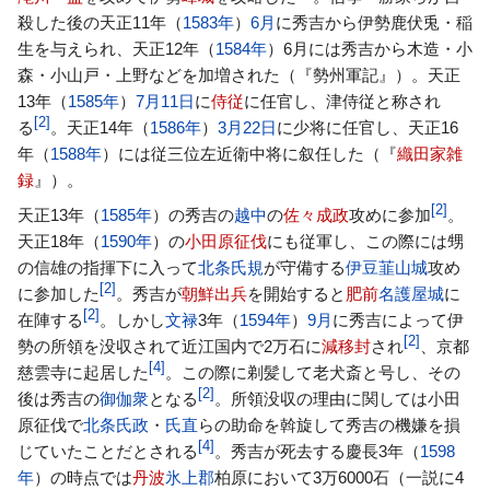
殺した後の天正11年（
1583年
）
6月
に秀吉から伊勢鹿伏兎・稲
生を与えられ、天正12年（
1584年
）6月には秀吉から木造・小
森・小山戸・上野などを加増された（『勢州軍記』）。天正
13年（
1585年
）
7月11日
に
侍従
に任官し、津侍従と称され
[
2
]
る
。天正14年（
1586年
）
3月22日
に少将に任官し、天正16
年（
1588年
）には従三位左近衛中将に叙任した（『
織田家雑
録
』）。
[
2
]
天正13年（
1585年
）の秀吉の
越中
の
佐々成政
攻めに参加
。
天正18年（
1590年
）の
小田原征伐
にも従軍し、この際には甥
の信雄の指揮下に入って
北条氏規
が守備する
伊豆
韮山城
攻め
[
2
]
に参加した
。秀吉が
朝鮮出兵
を開始すると
肥前
名護屋城
に
[
2
]
在陣する
。しかし
文禄
3年（
1594年
）
9月
に秀吉によって伊
[
2
]
勢の所領を没収されて近江国内で2万石に
減移封
され
、京都
[
4
]
慈雲寺に起居した
。この際に剃髪して老犬斎と号し、その
[
2
]
後は秀吉の
御伽衆
となる
。所領没収の理由に関しては小田
原征伐で
北条氏政
・
氏直
らの助命を斡旋して秀吉の機嫌を損
[
4
]
じていたことだとされる
。秀吉が死去する慶長3年（
1598
年
）の時点では
丹波
氷上郡
柏原において3万6000石（一説に4