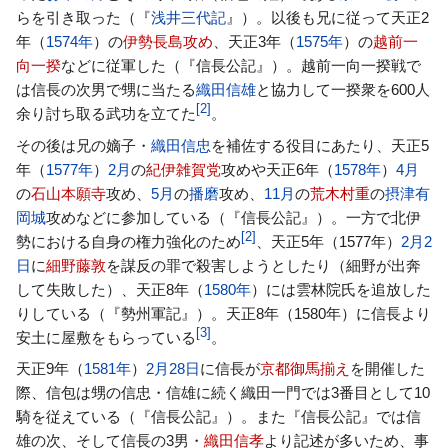
らを引き取った（『
浅井三代記
』）。以後も兄に従って天正2
年（
1574年
）の
伊勢長島攻め
、天正3年（
1575年
）の
越前一
向一揆
などに従軍した（『信長公記』）。越前一向一揆戦で
は信長の次男で甥に当たる
織田信雄
と協力して一揆衆を600人
[
2
]
余り討ち取る武功を立てた
。
その後は兄の嫡子・
織田信忠
を補佐する役目にあたり、天正5
年（
1577年
）
2月
の
紀伊
雑賀党
攻めや天正6年（
1578年
）
4月
の
石山本願寺
攻め、
5月
の
播磨
攻め、
11月
の
荒木村重
の
摂津
有
岡城
攻めなどに参加している（『信長公記』）。一方で北伊
[
2
]
勢における自身の権力強化のため
、天正5年（1577年）
2月2
日
に
細野藤敦
を謀反の罪で殺害しようとしたり（細野が出奔
して失敗した）、天正8年（
1580年
）には雲林院氏を追放した
りしている（『勢州軍記』）。天正8年（1580年）に信長より
[
3
]
安土に屋敷をもらっている
。
天正9年（
1581年
）
2月28日
に信長が
京都御馬揃え
を開催した
際、信包は甥の信忠・信雄に続く織田一門では3番目として10
騎を従えている（『信長公記』）。また『信長公記』では信
雄の次、そして信長の3男・
織田信孝
より記述が多いため、事