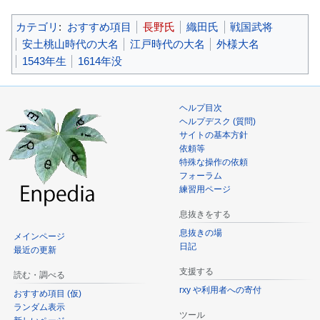
カテゴリ
:
おすすめ項目
長野氏
織田氏
戦国武将
安土桃山時代の大名
江戸時代の大名
外様大名
1543年生
1614年没
ヘルプ目次
ヘルプデスク (質問)
サイトの基本方針
依頼等
特殊な操作の依頼
フォーラム
練習用ページ
息抜きをする
息抜きの場
メインページ
日記
最近の更新
支援する
読む・調べる
rxy や利用者への寄付
おすすめ項目 (仮)
ランダム表示
ツール