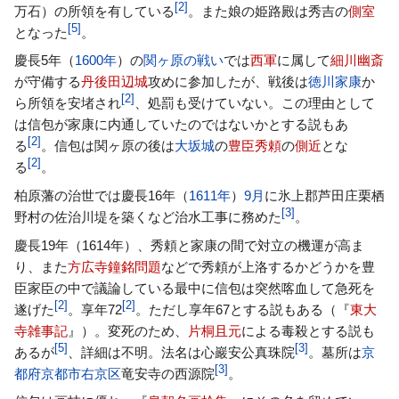
[
2
]
万石）の所領を有している
。また娘の姫路殿は秀吉の
側室
[
5
]
となった
。
慶長5年（
1600年
）の
関ヶ原の戦い
では
西軍
に属して
細川幽斎
が守備する
丹後
田辺城
攻めに参加したが、戦後は
徳川家康
か
[
2
]
ら所領を安堵され
、処罰も受けていない。この理由として
は信包が家康に内通していたのではないかとする説もあ
[
2
]
る
。信包は関ヶ原の後は
大坂城
の
豊臣秀頼
の
側近
とな
[
2
]
る
。
柏原藩の治世では慶長16年（
1611年
）
9月
に氷上郡芦田庄栗栖
[
3
]
野村の佐治川堤を築くなど治水工事に務めた
。
慶長19年（1614年）、秀頼と家康の間で対立の機運が高ま
り、また
方広寺鐘銘問題
などで秀頼が上洛するかどうかを豊
臣家臣の中で議論している最中に信包は突然喀血して急死を
[
2
]
[
2
]
遂げた
。享年72
。ただし享年67とする説もある（『
東大
寺雑事記
』）。変死のため、
片桐且元
による毒殺とする説も
[
5
]
[
3
]
あるが
、詳細は不明。法名は心巖安公真珠院
。墓所は
京
[
3
]
都府
京都市
右京区
竜安寺の西源院
。