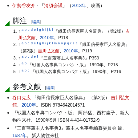
伊勢谷友介
- 『
清須会議
』（
2013年
、映画）
脚注
[
編集
]
a
b
c
d
e
f
g
h
i
j
k
l
↑
『織田信長家臣人名辞典』（第2版）
吉
川弘文館
、
2010年
。P118
a
b
c
d
e
f
g
h
i
j
k
l
m
n
o
p
q
r
s
t
↑
『織田信長家臣人名辞典』
（第2版）
吉川弘文館
、
2010年
。P119
a
b
c
d
e
f
↑
『三百藩藩主人名事典3』P359
a
b
↑
『戦国人名事典コンパクト版』 1990年、P215
a
b
c
↑
『戦国人名事典コンパクト版』 1990年、P216
参考文献
[
編集
]
谷口克広
『織田信長家臣人名辞典』 （第2版）
吉川弘文
館
、
2010年
。ISBN 9784642014571
『戦国人名事典コンパクト版』 阿部猛、西村圭子、新人
物往来社、1990年9月 ISBN 4-404-01752-9
『三百藩藩主人名事典3』藩主人名事典編纂委員会 編、
1987年
。新人物往来社