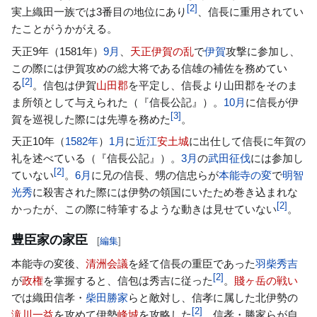
[
2
]
実上織田一族では3番目の地位にあり
、信長に重用されてい
たことがうかがえる。
天正9年（1581年）
9月
、
天正伊賀の乱
で
伊賀
攻撃に参加し、
この際には伊賀攻めの総大将である信雄の補佐を務めてい
[
2
]
る
。信包は伊賀
山田郡
を平定し、信長より山田郡をそのま
ま所領として与えられた（『信長公記』）。
10月
に信長が伊
[
3
]
賀を巡視した際には先導を務めた
。
天正10年（
1582年
）
1月
に
近江
安土城
に出仕して信長に年賀の
礼を述べている（『信長公記』）。
3月
の
武田征伐
には参加し
[
2
]
ていない
。
6月
に兄の信長、甥の信忠らが
本能寺の変
で
明智
光秀
に殺害された際には伊勢の領国にいたため巻き込まれな
[
2
]
かったが、この際に特筆するような動きは見せていない
。
豊臣家の家臣
[
編集
]
本能寺の変後、
清洲会議
を経て信長の重臣であった
羽柴秀吉
[
2
]
が
政権
を掌握すると、信包は秀吉に従った
。
賤ヶ岳の戦い
では織田信孝・
柴田勝家
らと敵対し、信孝に属した北伊勢の
[
2
]
滝川一益
を攻めて伊勢
峰城
を攻略した
。信孝・勝家らが自