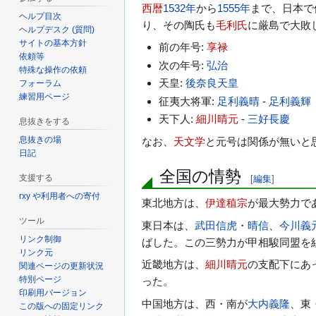
西暦
1532年
から
1555年
まで、日本で
ヘルプ目次
り、その陶氏も
毛利氏
に厳島で大敗
ヘルプデスク (質問)
サイトの基本方針
前の年号:
享禄
依頼等
次の年号:
弘治
特殊な操作の依頼
天皇:
後奈良天皇
フォーラム
練習用ページ
征夷大将軍:
足利義晴
-
足利義輝
天下人:
細川晴元
-
三好長慶
息抜きをする
息抜きの場
なお、
天文学
と元号は関係が無いと
日記
全国の情勢
支援する
[
編集
]
rxy や利用者への寄付
東北地方は、
伊達稙宗
が最大勢力で
ツール
東日本は、
武田信虎
・
晴信
、
今川義
リンク制御
ばした。この三勢力が甲相駿同盟を
リンク元
近畿地方は、
細川晴元
の支配下にあ
関連ページの更新状況
特別ページ
った。
印刷用バージョン
中国地方は、西・南が
大内義隆
、東
この版への固定リンク