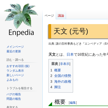
ページ
議論
天文 (元号)
出典: 謎の百科事典もどき『エンペディア（Enp
メインページ
最近の更新
ナ
検
天文
とは、
日本
で16世紀にあった年
ビ
索
読む・調べる
目次
ゲ
に
おすすめ項目 (仮)
1
概要
ランダム表示
ー
移
新しいページ
2
全国の情勢
シ
動
よみもの
3
海外の政権
ョ
4
脚注
トラブルを報告する
ン
に
バグの報告
問題の報告
移
概要
[
編集
]
動
参加する