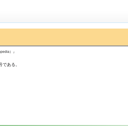
edia）』
号である。