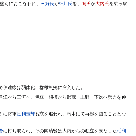
盛んにおこなわれ、
三好氏
が
細川氏
を、
陶氏
が
大内氏
を乗っ取
。
で伊達家は弱体化、群雄割拠に突入した。
遠江から三河へ、伊豆・相模から武蔵・上野・下総へ勢力を伸
もに将軍
足利義輝
も京を追われ、朽木にて再起を図ることとな
賢
に打ち取られ、その陶晴賢は大内からの独立を果たした
毛利