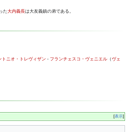
った
大内義長
は大友義鎮の弟である。
ントニオ・トレヴィザン
-
フランチェスコ・ヴェニエル
（
ヴェ
表示