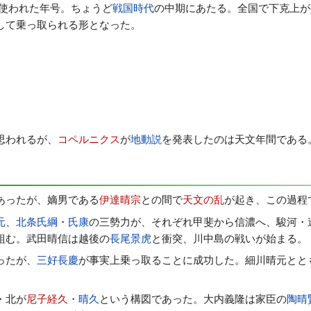
使われた年号。ちょうど
戦国時代
の中期にあたる。全国で下克上が
して乗っ取られる形となった。
思われるが、
コペルニクス
が
地動説
を発表したのは天文年間である
あったが、嫡男である
伊達晴宗
との間で
天文の乱
が起き、この過程
元
、
北条氏綱
・
氏康
の三勢力が、それぞれ甲斐から信濃へ、駿河・
組む。武田晴信は越後の
長尾景虎
と衝突、川中島の戦いが始まる。
ったが、
三好長慶
が事実上乗っ取ることに成功した。細川晴元とと
・北が
尼子経久
・
晴久
という構図であった。大内義隆は家臣の
陶晴