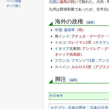
ページ情報
元就
に
厳島の戦い
で敗れた。大内・
すべて開く
九州は群雄割拠であったが、北半分
海外の政権
[
編集
]
中国
:
嘉靖帝
（
明
）
南
インド
:
アチュタ・デーヴァ・
トルコ
:
スレイマン1世
（
オスマ
イタリア
北東部:
アンドレア・グ
ネツィア共和国
）
フランス
:
フランソワ1世
-
アンリ
スペイン
:
カルロス1世
（
アブス
脚注
[
編集
]
表
話
編
歴
･
･
･
カテゴリ
:
日本の歴史
日本の元号