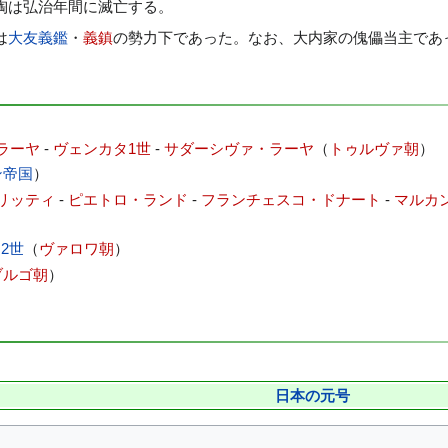
陶は弘治年間に滅亡する。
は
大友義鑑
・
義鎮
の勢力下であった。なお、大内家の傀儡当主であ
ラーヤ
-
ヴェンカタ1世
-
サダーシヴァ・ラーヤ
（
トゥルヴァ朝
）
ン帝国
）
リッティ
-
ピエトロ・ランド
-
フランチェスコ・ドナート
-
マルカ
2世
（
ヴァロワ朝
）
ブルゴ朝
）
日本の元号