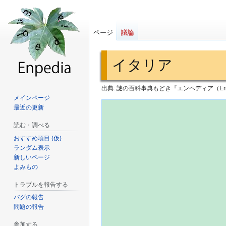
ページ
議論
イタリア
出典: 謎の百科事典もどき『エンペディア（Enp
メインページ
最近の更新
読む・調べる
おすすめ項目 (仮)
ランダム表示
新しいページ
よみもの
トラブルを報告する
バグの報告
問題の報告
参加する