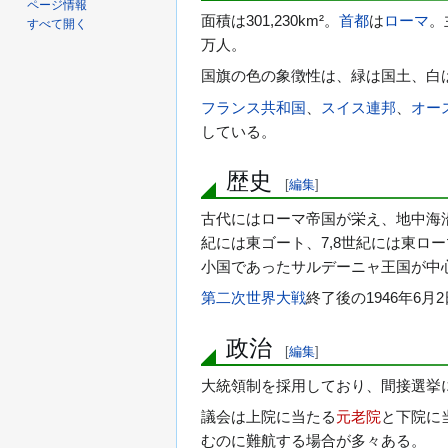
ページ情報
面積は301,230km²。
首都
は
ローマ
。
すべて開く
万人。
国旗の色の象徴性は、緑は国土、白
フランス共和国
、
スイス連邦
、
オー
している。
歴史
[
編集
]
古代にはローマ帝国が栄え、地中海
紀には東ゴート、7,8世紀には東ロ
小国であったサルデーニャ王国が中
第二次世界大戦
終了後の1946年6
政治
[
編集
]
大統領制を採用しており、間接選挙
議会は上院に当たる
元老院
と下院に
むのに難航する場合が多々ある。