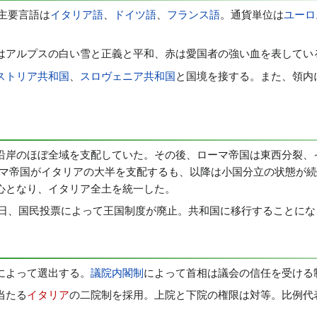
主要言語は
イタリア語
、
ドイツ語
、
フランス語
。通貨単位は
ユーロ
はアルプスの白い雪と正義と平和、赤は愛国者の強い血を表してい
ストリア共和国
、
スロヴェニア共和国
と国境を接する。また、領内
沿岸のほぼ全域を支配していた。その後、ローマ帝国は東西分裂、
ーマ帝国がイタリアの大半を支配するも、以降は小国分立の状態が
心となり、イタリア全土を統一した。
月2日、国民投票によって王国制度が廃止。共和国に移行することに
によって選出する。
議院内閣制
によって首相は議会の信任を受ける
当たる
イタリア
の二院制を採用。上院と下院の権限は対等。比例代