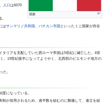
。
人口
は6070
国旗
る。
には
サンマリノ共和国
、
バチカン市国
といったミニ国家が存在
イタリアを支配していた西ローマ帝国は5世紀に滅亡した。6世
続く。19世紀後半になってようやく、北西部のピエモンテ地方の
なった。
制度になっている。
表制が採用されるため、過半数を組むのに難儀して、連立を組