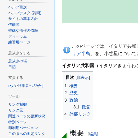
ヘルプ目次
ヘルプデスク (質問)
サイトの基本方針
依頼等
特殊な操作の依頼
フォーラム
練習用ページ
ナ
検
このページでは、イタリア共和
ビ
索
息抜きをする
リア半島
」を、小惑星について
ゲ
に
息抜きの場
イタリア共和国
（イタリアきょうわこく、I
ー
移
日記
シ
動
目次
支援する
ョ
1
概要
rxy や利用者への寄付
ン
2
歴史
に
ツール
3
政治
移
リンク制御
3.1
政党
リンク元
動
4
外部リンク
関連ページの更新状況
特別ページ
印刷用バージョン
概要
この版への固定リンク
[
編集
]