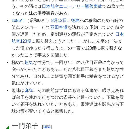
う。その隣には
日本航空ニューデリー墜落事故
で23歳で亡
くなった妹の供養観音がある。
1985年
（昭和60年）
8月12日
、
徳島
への移動のため当時の
笑点メンバー一行で
羽田空港
を訪れるが予約していた航空
便が遅延したため、定刻通りの運行が予定されていた
日本
航空123便
に振り替えようとした。しかしこん平の「決ま
った便でゆったり行こうよ」の一言で123便に振り替えな
かったことで事故を回避した。
極めて
短気
な性分で、一回り年上の八代目正蔵に向かって
突っかかったこともある。ただ八代目正蔵もまた短気な性
分であり、自分以上に短気な圓楽相手に稽古をつけるなど
気にかけていた。
趣味は
麻雀
。その腕前はプロにも迫る雀鬼で、暇さえあれ
ば弟子を連れて行きつけの雀荘へと通っていた。下駄を履
いて雀荘を訪れていたこともあり、常連達は玄関先から下
駄の音が響いてくると戦慄した。
一門弟子
[
編集
]