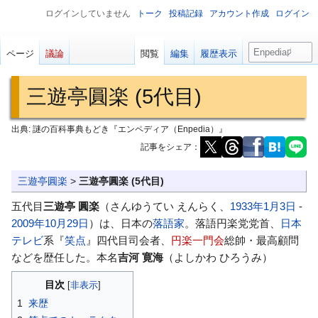
ログインしていません
トーク
投稿記録
アカウント作成
ログイン
検
ページ
議論
閲覧
編集
履歴表示
索
三遊亭圓楽 (5代目)
出典: 謎の百科事典もどき『エンペディア（Enpedia）』
記事をシェア：
ナ
検
三遊亭圓楽
>
三遊亭圓楽 (5代目)
ビ
索
五代目
三遊亭 圓楽
（さんゆうてい えんらく、
1933年
1月3日
-
ゲ
に
2009年
10月29日
）は、日本の
落語家
。落語円楽党党首、
日本
ー
移
テレビ
系『
笑点
』四代目司会者、
円楽一門会
総帥・最高顧問
シ
動
などを歴任した。本名
吉河 寛海
（よしかわ ひろうみ）
ョ
ン
目次
に
1
来歴
移