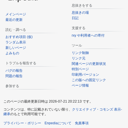
息抜きをする
息抜きの場
メインページ
日記
最近の更新
支援する
読む・調べる
rxy や利用者への寄付
おすすめ項目 (仮)
ランダム表示
ツール
新しいページ
リンク制御
よみもの
リンク元
トラブルを報告する
関連ページの更新状況
特別ページ
バグの報告
印刷用バージョン
問題の報告
この版への固定リンク
ページ情報
参加する
このページの最終更新日時は 2026-07-21 20:22:13 です。
コンテンツは、特に記載されていない限り、
クリエイティブ・コモンズ 表示-
継承
のもとで利用可能です。
プライバシー・ポリシー
Enpediaについて
免責事項