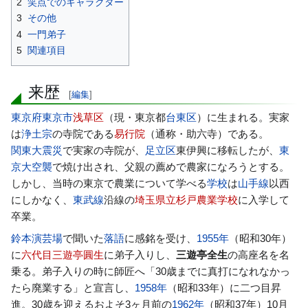
2
笑点でのキャラクター
動
3
その他
4
一門弟子
5
関連項目
来歴
[
編集
]
東京府
東京市
浅草区
（現・東京都
台東区
）に生まれる。実家
は
浄土宗
の寺院である
易行院
（通称・助六寺）である。
関東大震災
で実家の寺院が、
足立区
東伊興に移転したが、
東
京大空襲
で焼け出され、父親の薦めで農家になろうとする。
しかし、当時の東京で農業について学べる
学校
は
山手線
以西
にしかなく、
東武線
沿線の
埼玉県立杉戸農業学校
に入学して
卒業。
鈴本演芸場
で聞いた
落語
に感銘を受け、
1955年
（昭和30年）
に
六代目三遊亭圓生
に弟子入りし、
三遊亭全生
の高座名を名
乗る。弟子入りの時に師匠へ「30歳までに真打になれなかっ
たら廃業する」と宣言し、
1958年
（昭和33年）に二つ目昇
進。30歳を迎えるおよそ3ヶ月前の
1962年
（昭和37年）10月