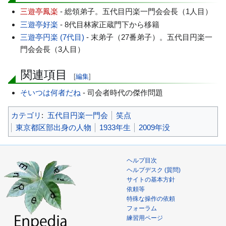
三遊亭鳳楽
- 総領弟子。五代目円楽一門会会長（1人目）
三遊亭好楽
- 8代目林家正蔵門下から移籍
三遊亭円楽 (7代目)
- 末弟子（27番弟子）。五代目円楽一
門会会長（3人目）
関連項目
[
編集
]
そいつは何者だね
- 司会者時代の傑作問題
カテゴリ
:
五代目円楽一門会
笑点
東京都区部出身の人物
1933年生
2009年没
ヘルプ目次
ヘルプデスク (質問)
サイトの基本方針
依頼等
特殊な操作の依頼
フォーラム
練習用ページ