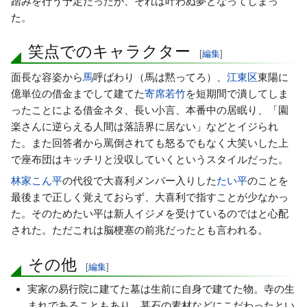
踏みを行う予定だったが、それは叶わぬ夢となってしまっ
た。
笑点でのキャラクター
[
編集
]
面長な容姿から
馬
呼ばわり（馬は黙ってろ）、
江東区
東陽に
億単位の借金までして建てた
寄席若竹
を短期間で潰してしま
ったことによる借金ネタ、長い小言、本番中の居眠り、「園
楽さんに逆らえる人間は落語界に居ない」などとイジられ
た。また回答者から罵倒されても怒るでもなく大笑いした上
で座布団はキッチリと没収していくというスタイルだった。
林家こん平
の代役で大喜利メンバー入りした
たい平
のことを
最後まで正しく覚えておらず、大喜利で指すことが少なかっ
た。そのためたい平は新人イジメを受けているのではと心配
された。ただこれは脳梗塞の前兆だったとも言われる。
その他
[
編集
]
実家の易行院に建てた墓は生前に自身で建てた物。寺の生
まれであることもあり、墓石の素材などにこだわったとい