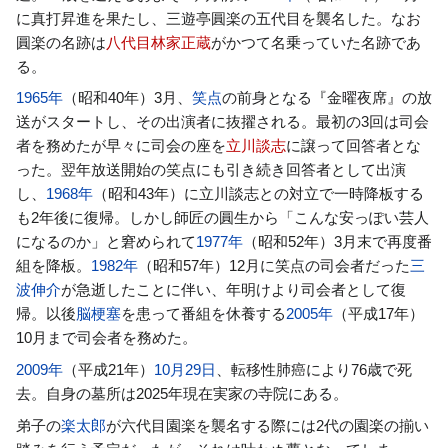
に真打昇進を果たし、三遊亭圓楽の五代目を襲名した。なお
圓楽の名跡は
八代目林家正蔵
がかつて名乗っていた名跡であ
る。
1965年
（昭和40年）3月、
笑点
の前身となる『金曜夜席』の放
送がスタートし、その出演者に抜擢される。最初の3回は司会
者を務めたが早々に司会の座を
立川談志
に譲って回答者とな
った。翌年放送開始の笑点にも引き続き回答者として出演
し、
1968年
（昭和43年）に立川談志との対立で一時降板する
も2年後に復帰。しかし師匠の圓生から「こんな安っぽい芸人
になるのか」と窘められて
1977年
（昭和52年）3月末で再度番
組を降板。
1982年
（昭和57年）12月に笑点の司会者だった
三
波伸介
が急逝したことに伴い、年明けより司会者として復
帰。以後
脳梗塞
を患って番組を休養する
2005年
（平成17年）
10月まで司会者を務めた。
2009年
（平成21年）
10月29日
、転移性肺癌により76歳で死
去。自身の墓所は2025年現在実家の寺院にある。
弟子の
楽太郎
が六代目園楽を襲名する際には2代の園楽の揃い