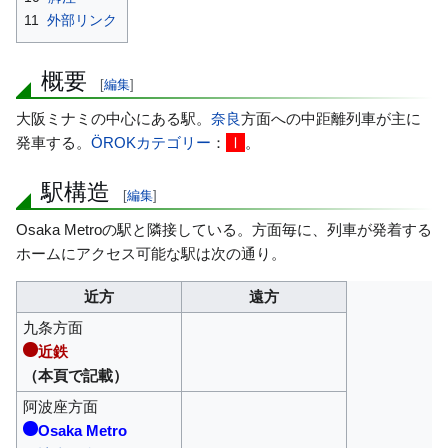
11
外部リンク
概要
[
編集
]
大阪ミナミの中心にある駅。
奈良
方面への中距離列車が主に
発車する。
ÖROKカテゴリー
：
。
Ⅰ
駅構造
[
編集
]
Osaka Metroの駅と隣接している。方面毎に、列車が発着する
ホームにアクセス可能な駅は次の通り。
近方
遠方
九条方面
近鉄
（本頁で記載）
阿波座方面
Osaka Metro