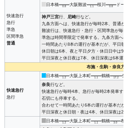
日本橋
大阪難波
桜川
ドー
0.8
1.1
0.8
快速急行
神戸三宮
行、
尼崎
行など。
急行
九条方面へは、快速急行が毎時2本、普通が
準急
難波行は、快速急行・急行・区間準急が毎時
区間準急
準急は時間帯限定で発車する。九条方面への
普通
一時間あたり8本の運行が基本だが、平日朝は
休日朝は6本、夜と平日夕方・休日日中は9本
平日深夜と休日夜は7本、休日深夜は6本運
布施・生駒・奈良方
日本橋
大阪上本町
鶴橋
生
1.2
1.1
17.2
奈良
行など。
快速急行
快速急行が毎時4本、急行が毎時2本発車す
急行
石切にも停車する。
合わせて一時間あたり6本の運行が基本だが
平日深夜と休日朝・夜は4本、休日深夜は2.
日本橋
大阪上本町
鶴橋
布
1.2
1.1
3.0