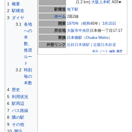
(1.2 km)
大阪上本町
A03►
1
概要
動
駅構造
地下駅
2
駅構造
ホーム
2面2線
3
ダイヤ
開業
1970年
（
昭和
45年）
3月15日
3.1
各地
への
所在地
大阪市
中央区
日本橋一丁目17-17
本
乗換
日本橋駅
（
Osaka Metro
）
数、
外部リンク
近鉄日本橋駅 | 近畿日本鉄道
推奨
表示
ノート
編集
履歴
･
･
･
ルー
ト
3.2
時刻
毎の
本数
4
歴史
5
利用状況
6
駅周辺
7
バス路線
8
隣の駅
9
その他
10
脚注