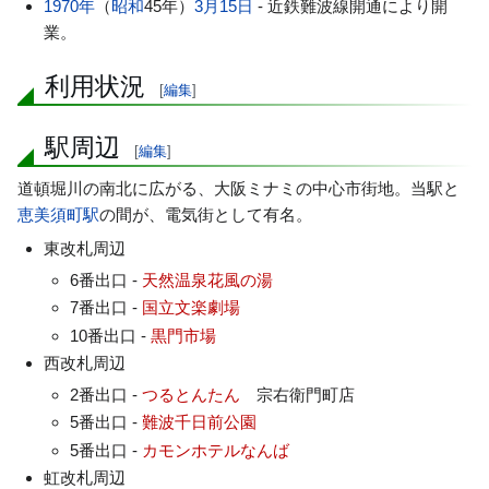
1970年
（
昭和
45年）
3月15日
- 近鉄難波線開通により開
業。
利用状況
[
編集
]
駅周辺
[
編集
]
道頓堀川の南北に広がる、大阪ミナミの中心市街地。当駅と
恵美須町駅
の間が、電気街として有名。
東改札周辺
6番出口 -
天然温泉花風の湯
7番出口 -
国立文楽劇場
10番出口 -
黒門市場
西改札周辺
2番出口 -
つるとんたん
宗右衛門町店
5番出口 -
難波千日前公園
5番出口 -
カモンホテルなんば
虹改札周辺