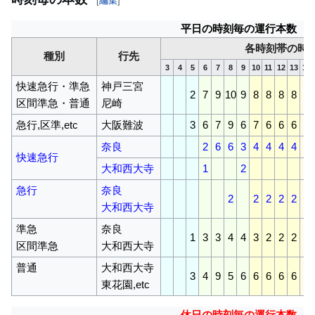
[
編集
]
平日の時刻毎の運行本数
各時刻帯の時
種別
行先
3
4
5
6
7
8
9
10
11
12
13
14
快速急行・準急
神戸三宮
2
7
9
10
9
8
8
8
8
8
区間準急・普通
尼崎
急行,区準,etc
大阪難波
3
6
7
9
6
7
6
6
6
6
奈良
2
6
6
3
4
4
4
4
4
快速急行
大和西大寺
1
2
急行
奈良
2
2
2
2
2
2
大和西大寺
準急
奈良
1
3
3
4
4
3
2
2
2
2
区間準急
大和西大寺
普通
大和西大寺
3
4
9
5
6
6
6
6
6
6
東花園,etc
休日の時刻毎の運行本数