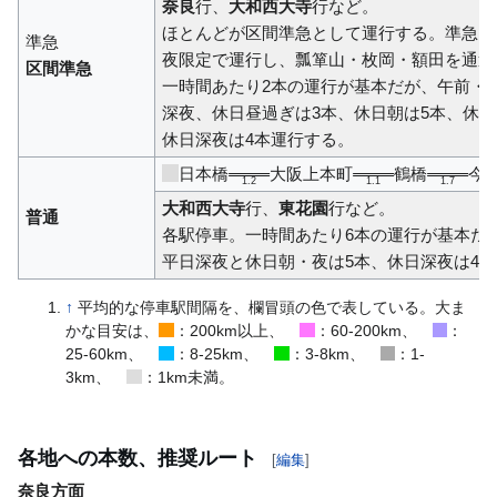
奈良
行、
大和西大寺
行など。
ほとんどが区間準急として運行する。準急は
準急
夜限定で運行し、瓢箪山・枚岡・額田を通過
区間準急
一時間あたり2本の運行が基本だが、午前・
深夜、休日昼過ぎは3本、休日朝は5本、休日
休日深夜は4本運行する。
日本橋
大阪上本町
鶴橋
今
1.2
1.1
1.7
大和西大寺
行、
東花園
行など。
普通
各駅停車。一時間あたり6本の運行が基本だが
平日深夜と休日朝・夜は5本、休日深夜は4
↑
平均的な停車駅間隔を、欄冒頭の色で表している。大ま
かな目安は、
：200km以上、
：60-200km、
：
25-60km、
：8-25km、
：3-8km、
：1-
3km、
：1km未満。
各地への本数、推奨ルート
[
編集
]
奈良方面