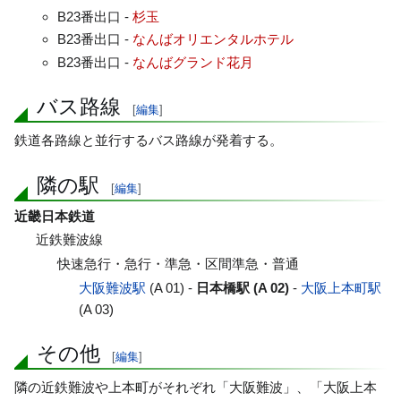
B23番出口 -
杉玉
B23番出口 -
なんばオリエンタルホテル
B23番出口 -
なんばグランド花月
バス路線
[
編集
]
鉄道各路線と並行するバス路線が発着する。
隣の駅
[
編集
]
近畿日本鉄道
近鉄難波線
快速急行・急行・準急・区間準急・普通
大阪難波駅
(A 01) -
日本橋駅 (A 02)
-
大阪上本町駅
(A 03)
その他
[
編集
]
隣の近鉄難波や上本町がそれぞれ「大阪難波」、「大阪上本