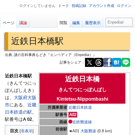
ログインしていません
トーク
投稿記録
アカウント作成
ログイン
検
ページ
議論
閲覧
編集
履歴表示
索
近鉄日本橋駅
出典: 謎の百科事典もどき『エンペディア（Enpedia）』
記事をシェア：
ナ
検
近鉄日本橋駅
近鉄日本橋
ビ
索
（きんてつにっ
きんてつにっぽんばし
ゲ
に
ぽんばしえき）
ー
移
は、
大阪府
大阪
Kintetsu-Nippombashi
シ
動
市
にある、
近畿
所属事業者
近畿日本鉄道
ョ
日本鉄道
の
駅
。
駅番号
A02
ン
駅番号は
A 02
。
路線
近鉄難波線
に
前後駅
目次
◄A01
大阪難波
(0.8 km)
移