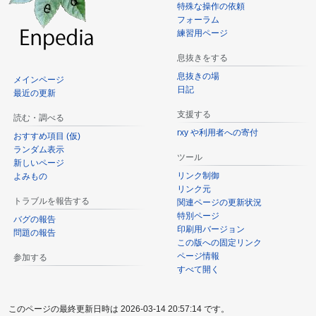
特殊な操作の依頼
フォーラム
練習用ページ
息抜きをする
息抜きの場
メインページ
日記
最近の更新
支援する
読む・調べる
rxy や利用者への寄付
おすすめ項目 (仮)
ランダム表示
ツール
新しいページ
リンク制御
よみもの
リンク元
トラブルを報告する
関連ページの更新状況
特別ページ
バグの報告
印刷用バージョン
問題の報告
この版への固定リンク
ページ情報
参加する
すべて開く
このページの最終更新日時は 2026-03-14 20:57:14 です。