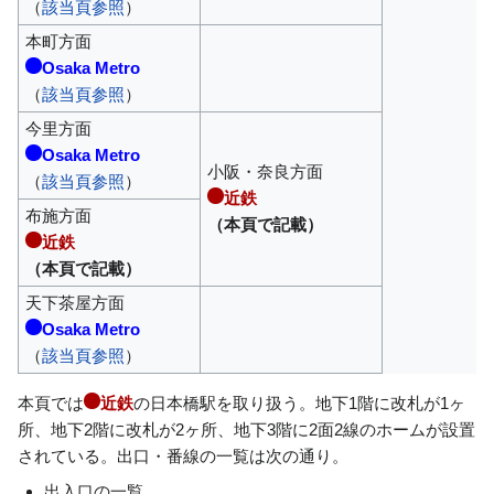
（
該当頁参照
）
本町方面
Osaka Metro
（
該当頁参照
）
今里方面
Osaka Metro
小阪・奈良方面
（
該当頁参照
）
近鉄
布施方面
（本頁で記載）
近鉄
（本頁で記載）
天下茶屋方面
Osaka Metro
（
該当頁参照
）
本頁では
近鉄
の日本橋駅を取り扱う。地下1階に改札が1ヶ
所、地下2階に改札が2ヶ所、地下3階に2面2線のホームが設置
されている。出口・番線の一覧は次の通り。
出入口の一覧