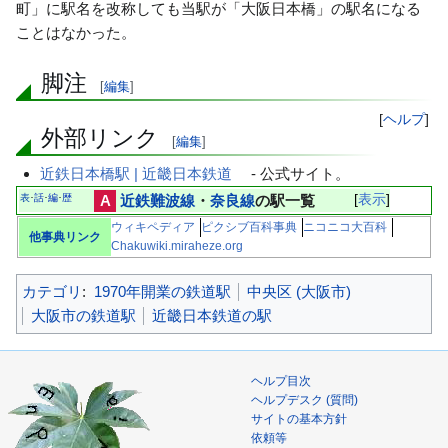
町」に駅名を改称しても当駅が「大阪日本橋」の駅名になる
ことはなかった。
脚注
[
編集
]
[
ヘルプ
]
外部リンク
[
編集
]
近鉄日本橋駅 | 近畿日本鉄道
- 公式サイト。
表
話
編
歴
A
近鉄難波線
・
奈良線
の駅一覧
表示
･
･
･
ウィキペディア
ピクシブ百科事典
ニコニコ大百科
他事典リンク
Chakuwiki.miraheze.org
カテゴリ
:
1970年開業の鉄道駅
中央区 (大阪市)
大阪市の鉄道駅
近畿日本鉄道の駅
ヘルプ目次
ヘルプデスク (質問)
サイトの基本方針
依頼等