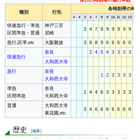
各時刻帯の時
種別
行先
3
4
5
6
7
8
9
10
11
12
13
14
快速急行・準急
神戸三宮
2
4
7
9
9
9
9
9
9
9
区間準急・普通
尼崎
急行,区準,etc
大阪難波
3
6
8
9
6
6
6
6
6
6
奈良
2
4
5
4
3
3
3
3
3
快速急行
大和西大寺
急行
奈良
1
2
3
3
3
3
3
大和西大寺
準急
奈良
1
4
4
6
3
3
3
3
3
3
区間準急
大和西大寺
普通
大和西大寺
3
4
6
6
6
6
6
6
6
6
東花園,etc
歴史
[
編集
]