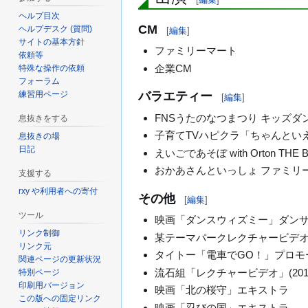
ヘルプ目次
CM
ヘルプデスク (質問)
[
編集
]
サイトの基本方針
ファミリーマート
依頼等
企業CM
特殊な操作の依頼
フォーラム
練習用ページ
バラエティー
[
編集
]
FNSうたのなつまつり キッズダン
息抜きをする
子育てTVハピクラ「ちゃんとい
息抜きの場
日記
えいごであそぼ with Orton THE B
おかあさんといっしょ ファミリーコン
支援する
rxy や利用者への寄付
その他
[
編集
]
ツール
映画「ダンスウィズミー」ダン
リンク制御
某テーマパークレクチャービデオ (
リンク元
タイトー「電車でGO！」プロモーシ
関連ページの更新状況
流石組「レクチャービデオ」(201
特別ページ
印刷用バージョン
映画「北の桜守」エキストラ
この版への固定リンク
映画「忍びの国」エキストラ