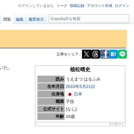
ログインしていません
トーク
投稿記録
アカウント作成
ログイン
検
閲覧
編集
履歴表示
索
記事をシェア：
いた。
植松晴史
読み
うえまつ はるふみ
生年月日
2010年
5月21日
出身地
日本
職業
子役
公式サイト
[なし]
年齢
16歳
テンプレート