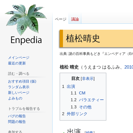
ページ
議論
植松晴史
出典: 謎の百科事典もどき『エンペディア（Enp
メインページ
最近の更新
ナ
検
植松 晴史
（うえまつ はるふみ、
201
ビ
索
読む・調べる
目次
ゲ
に
おすすめ項目 (仮)
1
出演
ランダム表示
ー
移
新しいページ
1.1
CM
シ
動
よみもの
1.2
バラエティー
ョ
1.3
その他
トラブルを報告する
ン
2
外部リンク
に
バグの報告
問題の報告
移
出演
動
参加する
[
編集
]