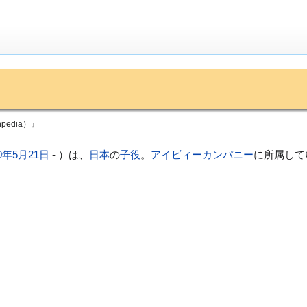
edia）』
0年
5月21日
- ）は、
日本
の
子役
。
アイビィーカンパニー
に所属して