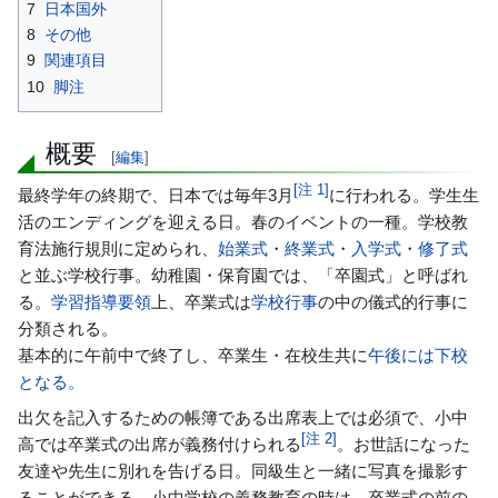
7
日本国外
8
その他
9
関連項目
10
脚注
概要
[
編集
]
[
注 1
]
最終学年の終期で、日本では毎年3月
に行われる。学生生
活のエンディングを迎える日。春のイベントの一種。学校教
育法施行規則に定められ、
始業式
・
終業式
・
入学式
・
修了式
と並ぶ学校行事。幼稚園・保育園では、「卒園式」と呼ばれ
る。
学習指導要領
上、卒業式は
学校行事
の中の儀式的行事に
分類される。
基本的に午前中で終了し、卒業生・在校生共に
午後には下校
となる。
出欠を記入するための帳簿である出席表上では必須で、小中
[
注 2
]
高では卒業式の出席が義務付けられる
。お世話になった
友達や先生に別れを告げる日。同級生と一緒に写真を撮影す
ることができる。小中学校の義務教育の時は、卒業式の前の