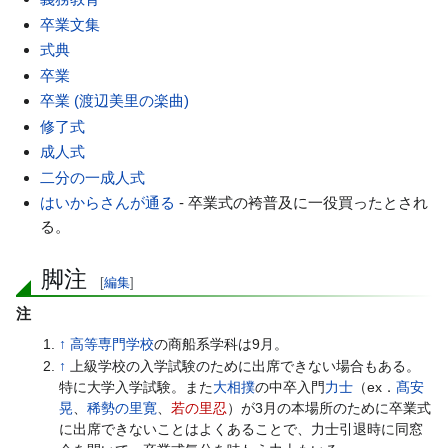
卒業文集
式典
卒業
卒業 (渡辺美里の楽曲)
修了式
成人式
二分の一成人式
はいからさんが通る
- 卒業式の袴普及に一役買ったとされ
る。
脚注
[
編集
]
注
↑
高等専門学校
の商船系学科は9月。
↑
上級学校の入学試験のために出席できない場合もある。
特に大学入学試験。また
大相撲
の中卒入門
力士
（ex．
髙安
晃
、
稀勢の里寛
、
若の里忍
）が3月の本場所のために卒業式
に出席できないことはよくあることで、力士引退時に同窓