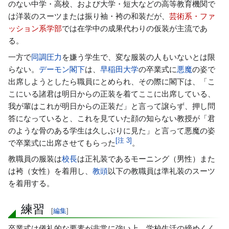
のない中学・高校、および大学・短大などの高等教育機関で
は洋装のスーツまたは振り袖・袴の和装だが、
芸術系・
ファ
ッション系学部
では在学中の成果代わりの仮装が主流であ
る。
一方で
同調圧力
を嫌う学生で、変な服装の人もいないとは限
らない。
デーモン閣下
は、
早稲田大学
の卒業式に
悪魔
の姿で
出席しようとしたら職員にとめられ、その際に閣下は、「こ
こにいる諸君は明日からの正装を着てここに出席している、
我が輩はこれが明日からの正装だ」と言って譲らず、押し問
答になっていると、これを見ていた顔の知らない教授が「君
のような骨のある学生は久しぶりに見た」と言って悪魔の姿
[
注 3
]
で卒業式に出席させてもらった
。
教職員の服装は
校長
は正礼装であるモーニング（男性）また
は袴（女性）を着用し、
教頭
以下の教職員は準礼装のスーツ
を着用する。
練習
[
編集
]
卒業式は儀礼的な要素が非常に強い上、学校生活の締めくく