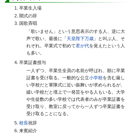
卒業生入場
開式の辞
国歌斉唱
「歌いません」という意思表示のする人、逆に大
声で歌い、最後に「
天皇陛下万歳
」と叫ぶ人、そ
れぞれ。卒業式で初めて
君が代
を覚えたという人
も多い。
卒業証書授与
一人ずつ、卒業生全員の名前が呼ばれ、順に卒業
証書を受け取る。一般的な公立
小学校
を含む厳し
い学校だと軍隊式に近い振舞いが求められるが、
緩い学校だと壇上で一発芸をやる人もいる。大学
や生徒数の多い学校では代表者のみが卒業証書を
受け取り、教室に戻ってから一人ずつ卒業証書を
受け取ることになる。
校長
祝辞
来賓紹介