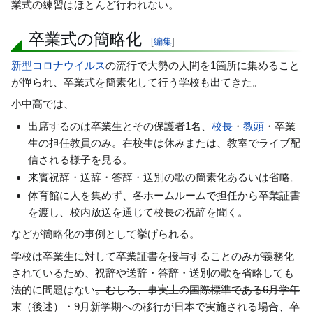
業式の練習はほとんど行われない。
卒業式の簡略化
[
編集
]
新型コロナウイルス
の流行で大勢の人間を1箇所に集めること
が憚られ、卒業式を簡素化して行う学校も出てきた。
小中高では、
出席するのは卒業生とその保護者1名、
校長
・
教頭
・卒業
生の担任教員のみ。在校生は休みまたは、教室でライブ配
信される様子を見る。
来賓祝辞・送辞・答辞・送別の歌の簡素化あるいは省略。
体育館に人を集めず、各ホームルームで担任から卒業証書
を渡し、校内放送を通じて校長の祝辞を聞く。
などが簡略化の事例として挙げられる。
学校は卒業生に対して卒業証書を授与することのみが義務化
されているため、祝辞や送辞・答辞・送別の歌を省略しても
法的に問題はない
。むしろ、事実上の国際標準である6月学年
末（後述）・9月新学期への移行が日本で実施される場合、卒