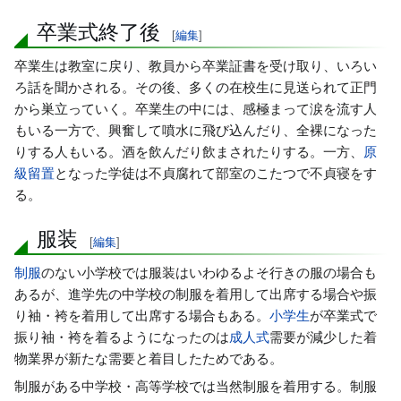
卒業式終了後
[
編集
]
卒業生は教室に戻り、教員から卒業証書を受け取り、いろい
ろ話を聞かされる。その後、多くの在校生に見送られて正門
から巣立っていく。卒業生の中には、感極まって涙を流す人
もいる一方で、興奮して噴水に飛び込んだり、全裸になった
りする人もいる。酒を飲んだり飲まされたりする。一方、
原
級留置
となった学徒は不貞腐れて部室のこたつで不貞寝をす
る。
服装
[
編集
]
制服
のない小学校では服装はいわゆるよそ行きの服の場合も
あるが、進学先の中学校の制服を着用して出席する場合や振
り袖・袴を着用して出席する場合もある。
小学生
が卒業式で
振り袖・袴を着るようになったのは
成人式
需要が減少した着
物業界が新たな需要と着目したためである。
制服がある中学校・高等学校では当然制服を着用する。制服