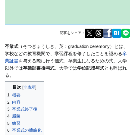
記事をシェア：
ナ
検
卒業式
（そつぎょうしき、英：graduation ceremony）とは、
ビ
索
学校などの教育機関で、学習課程を修了したことを認める
卒
ゲ
に
業証書
を与える際に行う儀式。卒業生になるための式。大学
ー
移
以外では
卒業証書授与式
、大学では
学位記授与式
とも呼ばれ
シ
動
る。
ョ
目次
ン
1
概要
に
2
内容
移
3
卒業式終了後
動
4
服装
5
練習
6
卒業式の簡略化