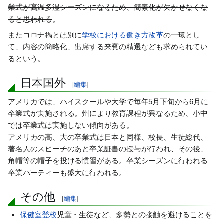
業式が高温多湿シーズンになるため、簡素化が欠かせなくな
ると思われる
。
またコロナ禍とは別に
学校における働き方改革
の一環とし
て、内容の簡略化、出席する来賓の精選なども求められてい
るという。
日本国外
[
編集
]
アメリカでは、ハイスクールや大学で毎年5月下旬から6月に
卒業式が実施される。州により教育課程が異なるため、小中
では卒業式は実施しない傾向がある。
アメリカの高、大の卒業式は日本と同様、校長、生徒総代、
著名人のスピーチのあと卒業証書の授与が行われ、その後、
角帽等の帽子を投げる慣習がある。卒業シーズンに行われる
卒業パーティーも盛大に行われる。
その他
[
編集
]
保健室登校
児童・生徒など、多勢との接触を避けることを