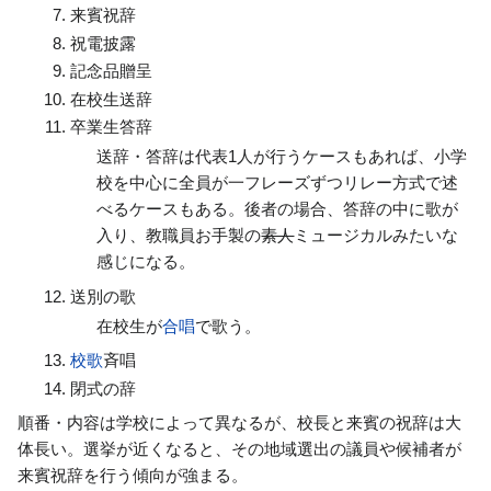
来賓祝辞
祝電披露
記念品贈呈
在校生送辞
卒業生答辞
送辞・答辞は代表1人が行うケースもあれば、小学
校を中心に全員が一フレーズずつリレー方式で述
べるケースもある。後者の場合、答辞の中に歌が
入り、教職員お手製の
素人
ミュージカルみたいな
感じになる。
送別の歌
在校生が
合唱
で歌う。
校歌
斉唱
閉式の辞
順番・内容は学校によって異なるが、校長と来賓の祝辞は大
体長い。選挙が近くなると、その地域選出の議員や候補者が
来賓祝辞を行う傾向が強まる。