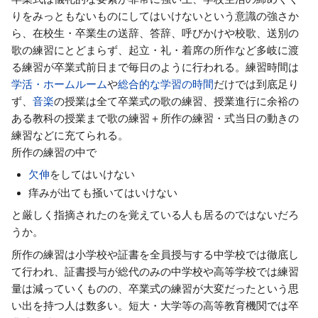
りをみっともないものにしてはいけないという意識の強さか
ら、在校生・卒業生の送辞、答辞、呼びかけや校歌、送別の
歌の練習にとどまらず、起立・礼・着席の所作など多岐に渡
る練習が卒業式前日まで毎日のように行われる。練習時間は
学活・ホームルーム
や
総合的な学習の時間
だけでは到底足り
ず、
音楽
の授業は全て卒業式の歌の練習、授業進行に余裕の
ある教科の授業まで歌の練習＋所作の練習・式当日の動きの
練習などに充てられる。
所作の練習の中で
欠伸
をしてはいけない
痒みが出ても掻いてはいけない
と厳しく指摘されたのを覚えている人も居るのではないだろ
うか。
所作の練習は小学校や証書を全員授与する中学校では徹底し
て行われ、証書授与が総代のみの中学校や高等学校では練習
量は減っていくものの、卒業式の練習が大変だったという思
い出を持つ人は数多い。短大・大学等の高等教育機関では卒