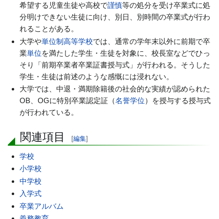
希望する児童生徒や高校で
謹慎
等の処分を受け卒業式に処
分明けできない生徒に向け、別日、別時間の卒業式が行わ
れることがある。
大学や
単位制高等学校
では、通常の学年末以外に前期で卒
業
単位
を満たした学生・生徒を対象に、校長室などでひっ
そり「前期卒業者卒業証書授与式」が行われる。そうした
学生・生徒は前述のような感慨には浸れない。
大学では、中退・満期除籍後の社会的な実績が認められた
OB、OGに特別卒業認定証（
名誉学位
）を授与する授与式
が行われている。
関連項目
[
編集
]
学校
小学校
中学校
入学式
卒業アルバム
義務教育