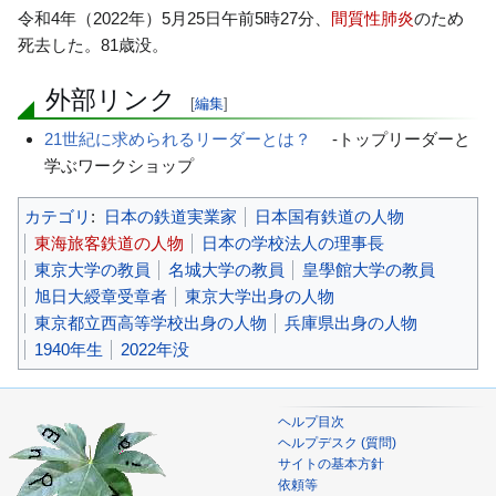
令和4年（2022年）5月25日午前5時27分、
間質性肺炎
のため
死去した。81歳没。
外部リンク
[
編集
]
21世紀に求められるリーダーとは？
-トップリーダーと
学ぶワークショップ
カテゴリ
:
日本の鉄道実業家
日本国有鉄道の人物
東海旅客鉄道の人物
日本の学校法人の理事長
東京大学の教員
名城大学の教員
皇學館大学の教員
旭日大綬章受章者
東京大学出身の人物
東京都立西高等学校出身の人物
兵庫県出身の人物
1940年生
2022年没
ヘルプ目次
ヘルプデスク (質問)
サイトの基本方針
依頼等