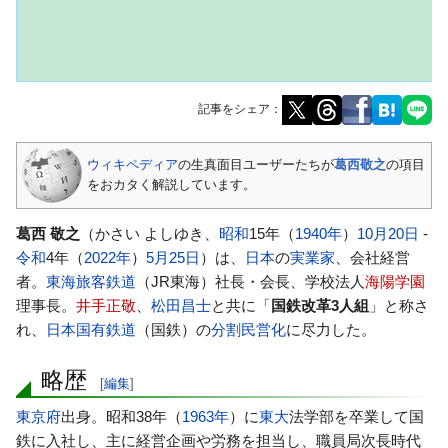
記事をシェア：
ナ
検
ウィキペディア
の生真面目ユーザーたちが
葛西敬之
の項目
ビ
索
をおカタく解説しています。
ゲ
に
ー
移
葛西 敬之
（かさい よしゆき、
昭和
15年（
1940年
）
10月20日
-
シ
動
令和
4年（
2022年
）
5月25日
）は、
日本
の
実業家
、会社経営
ョ
者。
東海旅客鉄道
（JR東海）社長・会長、学校法人
海陽学園
ン
理事長。
井手正敬
、
松田昌士
と共に「
国鉄改革3人組
」と称さ
に
れ、
日本国有鉄道
（国鉄）の
分割民営化
に尽力した。
移
動
略歴
[
編集
]
東京府
出身。昭和38年（
1963年
）に
東大
法学部を卒業して国
鉄に入社し、主に経営企画や労務を担当し、職員局次長時代