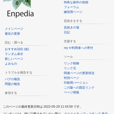
特殊な操作の依頼
フォーラム
練習用ページ
息抜きをする
息抜きの場
メインページ
日記
最近の更新
支援する
読む・調べる
rxy や利用者への寄付
おすすめ項目 (仮)
ランダム表示
ツール
新しいページ
リンク制御
よみもの
リンク元
トラブルを報告する
関連ページの更新状況
特別ページ
バグの報告
印刷用バージョン
問題の報告
この版への固定リンク
ページ情報
参加する
このページの最終更新日時は 2022-05-29 11:43:58 です。
コンテンツは、特に記載されていない限り、
クリエイティブ・コモンズ 表示-