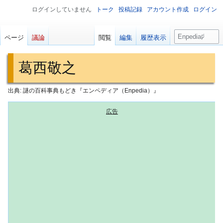
ログインしていません
トーク
投稿記録
アカウント作成
ログイン
検
ページ
議論
閲覧
編集
履歴表示
索
葛西敬之
出典: 謎の百科事典もどき『エンペディア（Enpedia）』