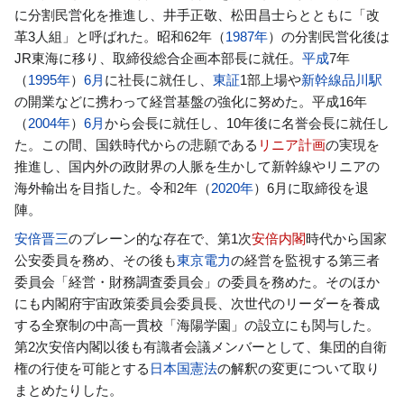
に分割民営化を推進し、井手正敬、松田昌士らとともに「改
革3人組」と呼ばれた。昭和62年（
1987年
）の分割民営化後は
JR東海に移り、取締役総合企画本部長に就任。
平成
7年
（
1995年
）
6月
に社長に就任し、
東証
1部上場や
新幹線
品川駅
の開業などに携わって経営基盤の強化に努めた。平成16年
（
2004年
）
6月
から会長に就任し、10年後に名誉会長に就任し
た。この間、国鉄時代からの悲願である
リニア計画
の実現を
推進し、国内外の政財界の人脈を生かして新幹線やリニアの
海外輸出を目指した。令和2年（
2020年
）6月に取締役を退
陣。
安倍晋三
のブレーン的な存在で、第1次
安倍内閣
時代から国家
公安委員を務め、その後も
東京電力
の経営を監視する第三者
委員会「経営・財務調査委員会」の委員を務めた。そのほか
にも内閣府宇宙政策委員会委員長、次世代のリーダーを養成
する全寮制の中高一貫校「海陽学園」の設立にも関与した。
第2次安倍内閣以後も有識者会議メンバーとして、集団的自衛
権の行使を可能とする
日本国憲法
の解釈の変更について取り
まとめたりした。