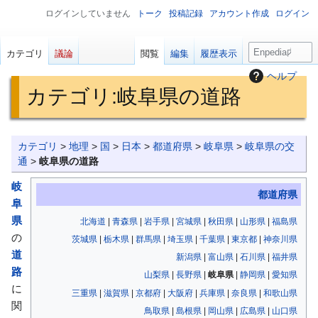
ログインしていません
トーク
投稿記録
アカウント作成
ログイン
検
カテゴリ
議論
閲覧
編集
履歴表示
索
ヘルプ
カテゴリ
:
岐阜県の道路
ナ
検
カテゴリ
>
地理
>
国
>
日本
>
都道府県
>
岐阜県
>
岐阜県の交
ビ
索
通
>
岐阜県の道路
ゲ
に
岐
ー
移
都道府県
阜
シ
動
県
北海道
|
青森県
|
岩手県
|
宮城県
|
秋田県
|
山形県
|
福島県
ョ
の
茨城県
|
栃木県
|
群馬県
|
埼玉県
|
千葉県
|
東京都
|
神奈川県
ン
道
新潟県
|
富山県
|
石川県
|
福井県
に
路
山梨県
|
長野県
|
岐阜県
|
静岡県
|
愛知県
移
に
三重県
|
滋賀県
|
京都府
|
大阪府
|
兵庫県
|
奈良県
|
和歌山県
動
関
鳥取県
|
島根県
|
岡山県
|
広島県
|
山口県