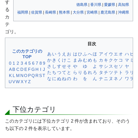
す
徳島県
|
香川県
|
愛媛県
|
高知県
る
福岡県
|
佐賀県
|
長崎県
|
熊本県
|
大分県
|
宮崎県
|
鹿児島県
|
沖縄県
カ
テ
ゴリ。
目次
このカテゴリの
あ
い
う
え
お
は
ひ
ふ
へ
ほ
ア
イ
ウ
エ
オ
ハ
ヒ
TOP
か
き
く
け
こ
ま
み
む
め
も
カ
キ
ク
ケ
コ
マ
ミ
0
1
2
3
4
5
6
7
8
9
さ
し
す
せ
そ
や
ゆ
よ
サ
シ
ス
セ
ソ
ヤ
A
B
C
D
E
F
G
H
I
J
た
ち
つ
て
と
ら
り
る
れ
ろ
タ
チ
ツ
テ
ト
ラ
リ
K
L
M
N
O
P
Q
R
S
T
な
に
ぬ
ね
の
わ
を
ん
ナ
ニ
ヌ
ネ
ノ
ワ
ヲ
U
V
W
X
Y
Z
下位カテゴリ
このカテゴリには下位カテゴリ 2 件が含まれており、そのう
ち以下の 2 件を表示しています。