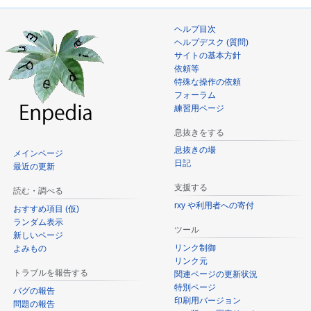
ヘルプ目次
ヘルプデスク (質問)
サイトの基本方針
依頼等
特殊な操作の依頼
フォーラム
練習用ページ
息抜きをする
息抜きの場
メインページ
日記
最近の更新
支援する
読む・調べる
rxy や利用者への寄付
おすすめ項目 (仮)
ランダム表示
ツール
新しいページ
リンク制御
よみもの
リンク元
トラブルを報告する
関連ページの更新状況
特別ページ
バグの報告
印刷用バージョン
問題の報告