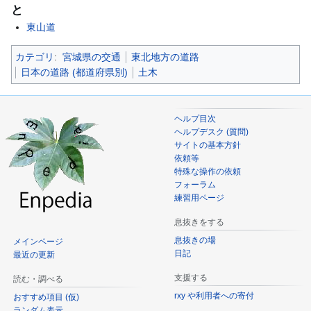
と
東山道
カテゴリ
:
宮城県の交通
東北地方の道路
日本の道路 (都道府県別)
土木
ヘルプ目次
ヘルプデスク (質問)
サイトの基本方針
依頼等
特殊な操作の依頼
フォーラム
練習用ページ
息抜きをする
息抜きの場
メインページ
日記
最近の更新
支援する
読む・調べる
rxy や利用者への寄付
おすすめ項目 (仮)
ランダム表示