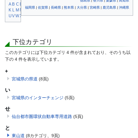
徳島県
|
香川県
|
愛媛県
|
高知県
さ
し
す
せ
そ
や
ゆ
よ
サ
シ
ス
セ
ソ
ヤ
ユ
A
B
C
D
E
F
G
H
I
J
た
ち
つ
て
と
ら
り
る
れ
ろ
タ
チ
ツ
テ
ト
ラ
リ
ル
レ
福岡県
|
佐賀県
|
長崎県
|
熊本県
|
大分県
|
宮崎県
|
鹿児島県
|
沖縄県
K
L
M
N
O
P
Q
R
S
T
な
に
ぬ
ね
の
わ
を
ん
ナ
ニ
ヌ
ネ
ノ
ワ
ヲ
ン
U
V
W
X
Y
Z
下位カテゴリ
このカテゴリには下位カテゴリ 4 件が含まれており、そのうち以
下の 4 件を表示しています。
+
宮城県の県道
(8頁)
い
宮城県のインターチェンジ
(5頁)
せ
仙台都市圏環状自動車専用道路
(5頁)
と
東山道
(8カテゴリ、9頁)