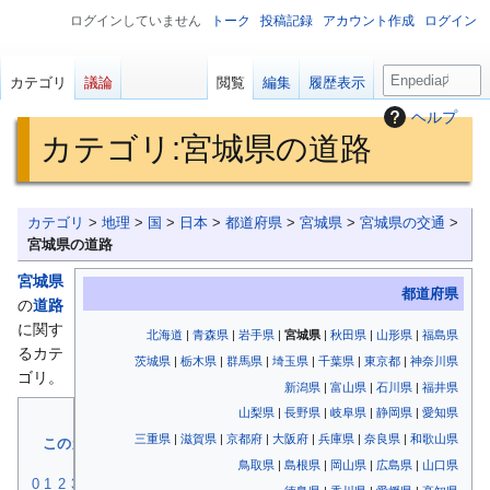
ログインしていません
トーク
投稿記録
アカウント作成
ログイン
検
カテゴリ
議論
閲覧
編集
履歴表示
索
ヘルプ
カテゴリ
:
宮城県の道路
ナ
検
カテゴリ
>
地理
>
国
>
日本
>
都道府県
>
宮城県
>
宮城県の交通
>
ビ
索
宮城県の道路
ゲ
に
宮城県
ー
移
都道府県
の
道路
シ
動
に関す
北海道
|
青森県
|
岩手県
|
宮城県
|
秋田県
|
山形県
|
福島県
ョ
るカテ
ン
茨城県
|
栃木県
|
群馬県
|
埼玉県
|
千葉県
|
東京都
|
神奈川県
ゴリ。
に
新潟県
|
富山県
|
石川県
|
福井県
移
山梨県
|
長野県
|
岐阜県
|
静岡県
|
愛知県
目次
動
三重県
|
滋賀県
|
京都府
|
大阪府
|
兵庫県
|
奈良県
|
和歌山県
このカテゴリの
あ
い
う
え
お
は
ひ
ふ
へ
ほ
ア
イ
ウ
エ
オ
ハ
ヒ
フ
ヘ
TOP
鳥取県
|
島根県
|
岡山県
|
広島県
|
山口県
か
き
く
け
こ
ま
み
む
め
も
カ
キ
ク
ケ
コ
マ
ミ
ム
メ
0
1
2
3
4
5
6
7
8
9