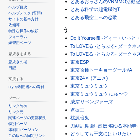
とあるおっさんのVRMMO活動
ヘルプ目次
とある科学の超電磁砲T
ヘルプデスク (質問)
とある飛空士への恋歌
サイトの基本方針
依頼等
う
特殊な操作の依頼
フォーラム
Do It Yourself!! -どぅー・い
練習用ページ
To LOVEる -とらぶる- ダークネ
To LOVEる -とらぶる- ダークネス
息抜きをする
東京ESP
息抜きの場
日記
東京喰種トーキョーグール√A
東京24区 (アニメ)
支援する
東京ミュウミュウ
rxy や利用者への寄付
東京ミュウミュウ にゅ〜♡
ツール
東京リベンジャーズ
リンク制御
盗掘王
リンク元
桃源暗鬼
関連ページの更新状況
特別ページ
刀剣乱舞 廻 -虚伝 燃ゆる本能寺-
印刷用バージョン
どうしても干支にはいりたい
この版への固定リンク