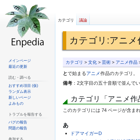
カテゴリ
議論
カテゴリ
:
アニメ
ナ
検
メインページ
カテゴリ
>
文化
>
芸術
>
アニメ作品
最近の更新
ビ
索
と
で始まる
アニメ
作品のカテゴリ。
ゲ
に
読む・調べる
備考
：2文字目の五十音順で並んで
ー
移
おすすめ項目 (仮)
シ
動
ランダム表示
カテゴリ「アニメ作
新しいページ
ョ
よみもの
ン
このカテゴリには 74 ページが含ま
に
トラブルを報告する
移
バグの報告
あ
動
問題の報告
ドアマイガーD
参加する