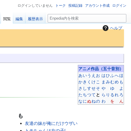
ログインしていません
トーク
投稿記録
アカウント作成
ログイン
検
閲覧
編集
履歴表示
索
ヘルプ
アニメ作品
（五十音別）
あ
い
う
え
お
は
ひ
ふ
へ
ほ
か
き
く
け
こ
ま
み
む
め
も
さ
し
す
せ
そ
や
ゆ
よ
た
ち
つ
て
と
ら
り
る
れ
ろ
な
に
ぬ
ね
の
わ
を
ん
も
友達の妹が俺にだけウザい
トモちゃんは女の子!