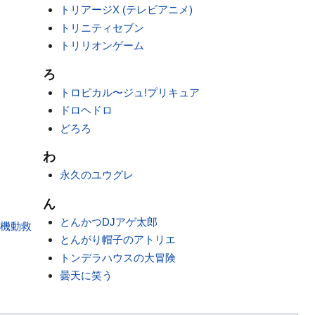
トリアージX (テレビアニメ)
トリニティセブン
トリリオンゲーム
ろ
トロピカル〜ジュ!プリキュア
ドロヘドロ
どろろ
わ
永久のユウグレ
ん
とんかつDJアゲ太郎
 機動救
とんがり帽子のアトリエ
トンデラハウスの大冒険
曇天に笑う