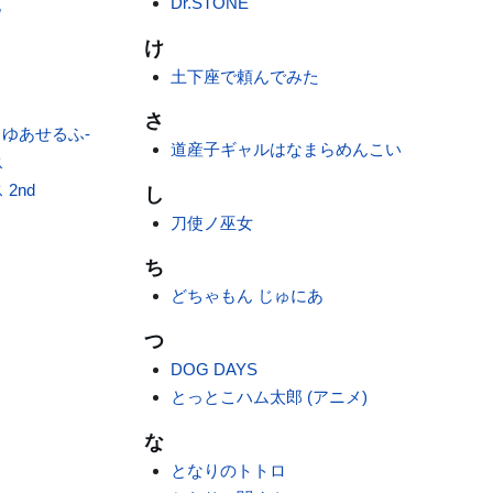
Dr.STONE
記
け
土下座で頼んでみた
さ
っと・ゆあせるふ-
道産子ギャルはなまらめんこい
ス
 2nd
し
刀使ノ巫女
ち
どちゃもん じゅにあ
つ
DOG DAYS
とっとこハム太郎 (アニメ)
な
となりのトトロ