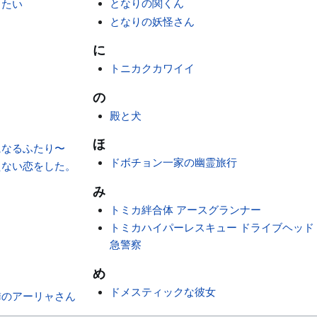
となりの関くん
りたい
となりの妖怪さん
に
トニカクカワイイ
の
殿と犬
ほ
になるふたり〜
ドボチョン一家の幽霊旅行
えない恋をした。
み
トミカ絆合体 アースグランナー
トミカハイパーレスキュー ドライブヘッド
急警察
め
ドメスティックな彼女
隣のアーリャさん