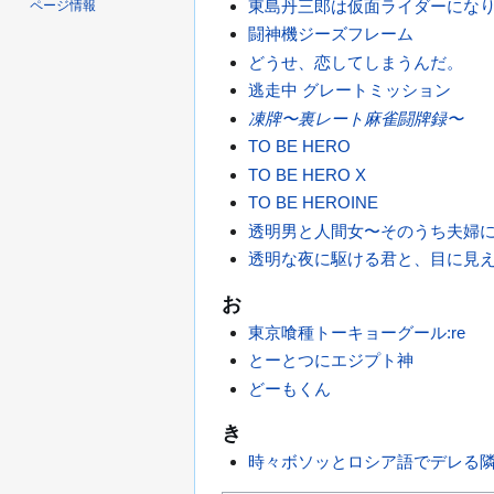
東島丹三郎は仮面ライダーにな
ページ情報
闘神機ジーズフレーム
どうせ、恋してしまうんだ。
逃走中 グレートミッション
凍牌〜裏レート麻雀闘牌録〜
TO BE HERO
TO BE HERO X
TO BE HEROINE
透明男と人間女〜そのうち夫婦
透明な夜に駆ける君と、目に見
お
東京喰種トーキョーグール:re
とーとつにエジプト神
どーもくん
き
時々ボソッとロシア語でデレる