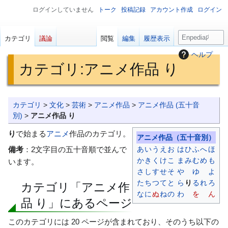
ログインしていません
トーク
投稿記録
アカウント作成
ログイン
検
カテゴリ
議論
閲覧
編集
履歴表示
索
ヘルプ
カテゴリ
:
アニメ作品 り
ナ
検
カテゴリ
>
文化
>
芸術
>
アニメ作品
>
アニメ作品 (五十音
ビ
索
別)
>
アニメ作品 り
ゲ
に
り
で始まる
アニメ
作品のカテゴリ。
アニメ作品
（五十音別）
ー
移
あ
い
う
え
お
は
ひ
ふ
へ
ほ
備考
：2文字目の五十音順で並んで
シ
動
か
き
く
け
こ
ま
み
む
め
も
います。
ョ
さ
し
す
せ
そ
や
ゆ
よ
ン
た
ち
つ
て
と
ら
り
る
れ
ろ
カテゴリ「アニメ作
に
な
に
ぬ
ね
の
わ
を
ん
移
品 り」にあるページ
動
このカテゴリには 20 ページが含まれており、そのうち以下の