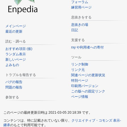
フォーラム
練習用ページ
息抜きをする
息抜きの場
メインページ
日記
最近の更新
支援する
読む・調べる
rxy や利用者への寄付
おすすめ項目 (仮)
ランダム表示
ツール
新しいページ
リンク制御
よみもの
リンク元
トラブルを報告する
関連ページの更新状況
特別ページ
バグの報告
印刷用バージョン
問題の報告
この版への固定リンク
ページ情報
参加する
このページの最終更新日時は 2021-03-05 20:18:39 です。
コンテンツは、特に記載されていない限り、
クリエイティブ・コモンズ 表示-
継承
のもとで利用可能です。