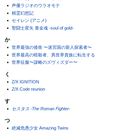
声優ラジオのウラオモテ
精霊幻想記
セイレン (アニメ)
聖闘士星矢 黄金魂 -soul of gold-
か
世界最強の後衛 〜迷宮国の新人探索者〜
世界最高の暗殺者、異世界貴族に転生する
世界征服〜謀略のズヴィズダー〜
く
Z/X IGNITION
Z/X Code reunion
す
セスタス -The Roman Fighter-
つ
絶滅危愚少女 Amazing Twins