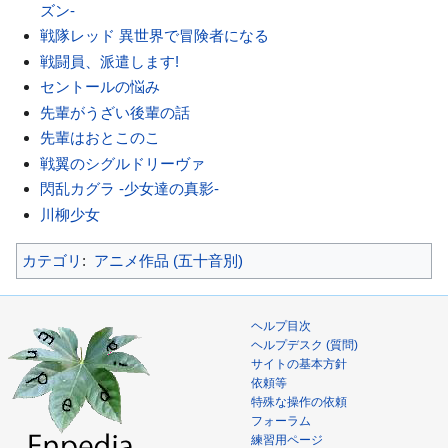
ズン-
戦隊レッド 異世界で冒険者になる
戦闘員、派遣します!
セントールの悩み
先輩がうざい後輩の話
先輩はおとこのこ
戦翼のシグルドリーヴァ
閃乱カグラ -少女達の真影-
川柳少女
カテゴリ
:
アニメ作品 (五十音別)
ヘルプ目次
ヘルプデスク (質問)
サイトの基本方針
依頼等
特殊な操作の依頼
フォーラム
練習用ページ