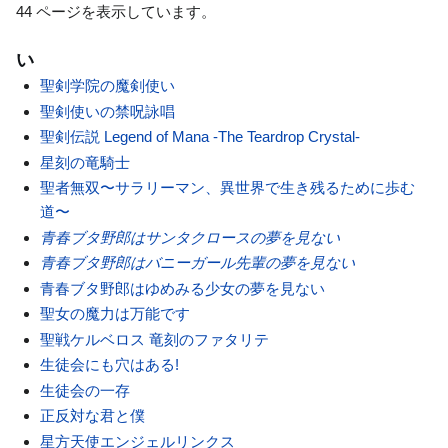
44 ページを表示しています。
い
聖剣学院の魔剣使い
聖剣使いの禁呪詠唱
聖剣伝説 Legend of Mana -The Teardrop Crystal-
星刻の竜騎士
聖者無双〜サラリーマン、異世界で生き残るために歩む
道〜
青春ブタ野郎はサンタクロースの夢を見ない
青春ブタ野郎はバニーガール先輩の夢を見ない
青春ブタ野郎はゆめみる少女の夢を見ない
聖女の魔力は万能です
聖戦ケルベロス 竜刻のファタリテ
生徒会にも穴はある!
生徒会の一存
正反対な君と僕
星方天使エンジェルリンクス