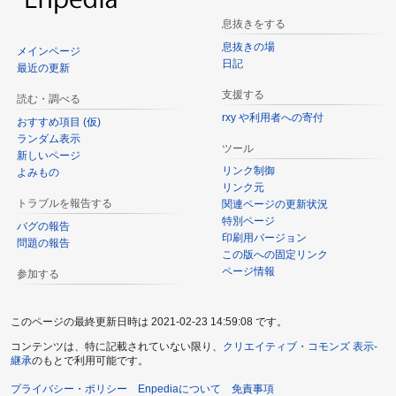
息抜きをする
息抜きの場
メインページ
日記
最近の更新
支援する
読む・調べる
rxy や利用者への寄付
おすすめ項目 (仮)
ランダム表示
ツール
新しいページ
リンク制御
よみもの
リンク元
トラブルを報告する
関連ページの更新状況
特別ページ
バグの報告
印刷用バージョン
問題の報告
この版への固定リンク
ページ情報
参加する
このページの最終更新日時は 2021-02-23 14:59:08 です。
コンテンツは、特に記載されていない限り、
クリエイティブ・コモンズ 表示-
継承
のもとで利用可能です。
プライバシー・ポリシー
Enpediaについて
免責事項