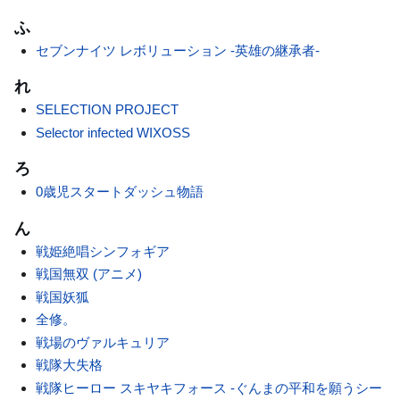
ふ
セブンナイツ レボリューション -英雄の継承者-
れ
SELECTION PROJECT
Selector infected WIXOSS
ろ
0歳児スタートダッシュ物語
ん
戦姫絶唱シンフォギア
戦国無双 (アニメ)
戦国妖狐
全修。
戦場のヴァルキュリア
戦隊大失格
戦隊ヒーロー スキヤキフォース -ぐんまの平和を願うシー