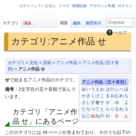
ログインしていません
トーク
投稿記録
アカウント作成
ログイン
検
カテゴリ
議論
閲覧
編集
履歴表示
索
ヘルプ
カテゴリ
:
アニメ作品 せ
ナ
検
カテゴリ
>
文化
>
芸術
>
アニメ作品
>
アニメ作品 (五十音
ビ
索
別)
>
アニメ作品 せ
ゲ
に
せ
で始まる
アニメ
作品のカテゴリ。
アニメ作品
（五十音別）
ー
移
あ
い
う
え
お
は
ひ
ふ
へ
ほ
備考
：2文字目の五十音順で並んで
シ
動
か
き
く
け
こ
ま
み
む
め
も
います。
ョ
さ
し
す
せ
そ
や
ゆ
よ
ン
た
ち
つ
て
と
ら
り
る
れ
ろ
カテゴリ「アニメ作
に
な
に
ぬ
ね
の
わ
を
ん
移
品 せ」にあるページ
動
このカテゴリには 44 ページが含まれており、そのうち以下の