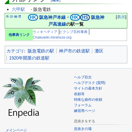
六甲駅
- 阪急電鉄
表
話
編
歴
HK
阪急神戸本線
・
HK
HS
阪急神
表示
･
･
･
戸高速線
の駅一覧
ウィキペディア
ピクシブ百科事典
他事典リンク
Chakuwiki.miraheze.org
カテゴリ
:
阪急電鉄の駅
神戸市の鉄道駅
灘区
1920年開業の鉄道駅
ヘルプ目次
ヘルプデスク (質問)
サイトの基本方針
依頼等
特殊な操作の依頼
フォーラム
練習用ページ
息抜きをする
息抜きの場
メインページ