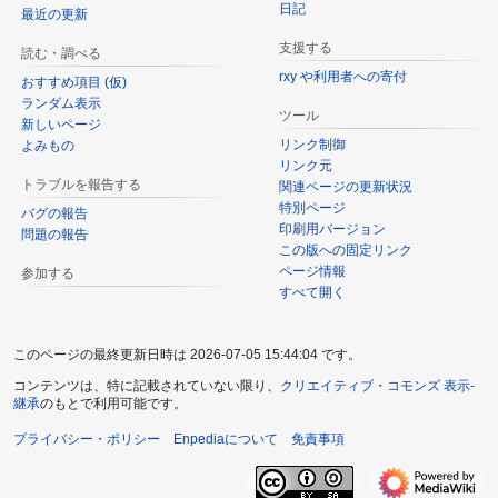
日記
最近の更新
支援する
読む・調べる
rxy や利用者への寄付
おすすめ項目 (仮)
ランダム表示
ツール
新しいページ
リンク制御
よみもの
リンク元
トラブルを報告する
関連ページの更新状況
特別ページ
バグの報告
印刷用バージョン
問題の報告
この版への固定リンク
ページ情報
参加する
すべて開く
このページの最終更新日時は 2026-07-05 15:44:04 です。
コンテンツは、特に記載されていない限り、
クリエイティブ・コモンズ 表示-
継承
のもとで利用可能です。
プライバシー・ポリシー
Enpediaについて
免責事項