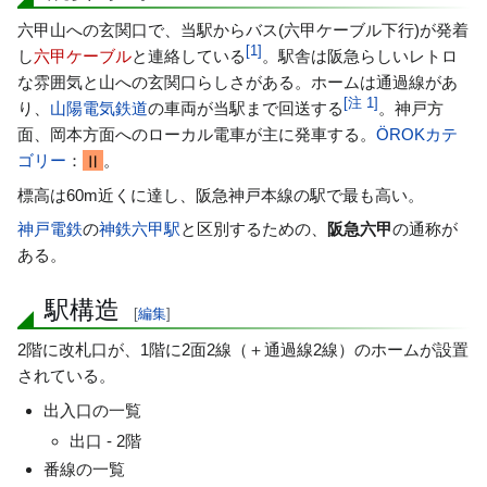
六甲山への玄関口で、当駅からバス(六甲ケーブル下行)が発着
[
1
]
し
六甲ケーブル
と連絡している
。駅舎は阪急らしいレトロ
な雰囲気と山への玄関口らしさがある。ホームは通過線があ
[
注 1
]
り、
山陽電気鉄道
の車両が当駅まで回送する
。神戸方
面、岡本方面へのローカル電車が主に発車する。
ÖROKカテ
ゴリー
：
。
Ⅱ
標高は60m近くに達し、阪急神戸本線の駅で最も高い。
神戸電鉄
の
神鉄六甲駅
と区別するための、
阪急六甲
の通称が
ある。
駅構造
[
編集
]
2階に改札口が、1階に2面2線（＋通過線2線）のホームが設置
されている。
出入口の一覧
出口 - 2階
番線の一覧