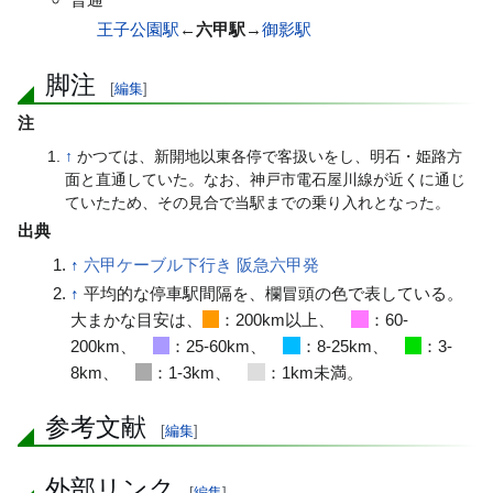
王子公園駅
←
六甲駅
→
御影駅
脚注
[
編集
]
注
↑
かつては、新開地以東各停で客扱いをし、明石・姫路方
面と直通していた。なお、神戸市電石屋川線が近くに通じ
ていたため、その見合で当駅までの乗り入れとなった。
出典
↑
六甲ケーブル下行き 阪急六甲発
↑
平均的な停車駅間隔を、欄冒頭の色で表している。
大まかな目安は、
：200km以上、
：60-
200km、
：25-60km、
：8-25km、
：3-
8km、
：1-3km、
：1km未満。
参考文献
[
編集
]
外部リンク
[
編集
]