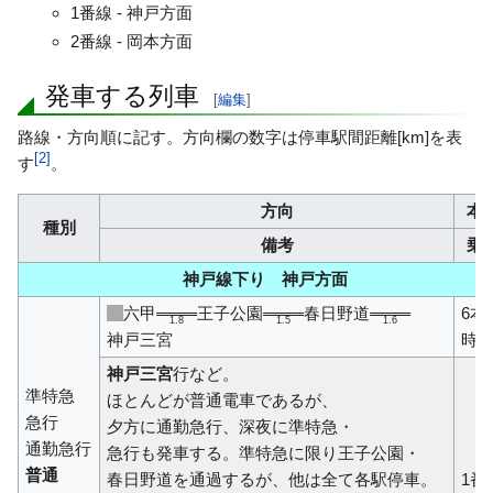
1番線 - 神戸方面
2番線 - 岡本方面
発車する列車
[
編集
]
路線・方向順に記す。方向欄の数字は停車駅間距離[km]を表
[
2
]
す
。
方向
本
種別
備考
乗
神戸線下り 神戸方面
六甲
王子公園
春日野道
6本/
1.8
1.5
1.6
神戸三宮
時
神戸三宮
行など。
準特急
ほとんどが普通電車であるが、
急行
夕方に通勤急行、深夜に準特急・
通勤急行
急行も発車する。準特急に限り王子公園・
普通
春日野道を通過するが、他は全て各駅停車。
1番