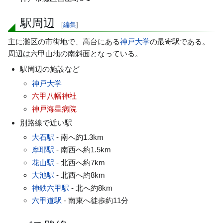
駅周辺
[
編集
]
主に灘区の市街地で、高台にある
神戸大学
の最寄駅である。
周辺は六甲山地の南斜面となっている。
駅周辺の施設など
神戸大学
六甲八幡神社
神戸海星病院
別路線で近い駅
大石駅
- 南へ約1.3km
摩耶駅
- 南西へ約1.5km
花山駅
- 北西へ約7km
大池駅
- 北西へ約8km
神鉄六甲駅
- 北へ約8km
六甲道駅
- 南東へ徒歩約11分