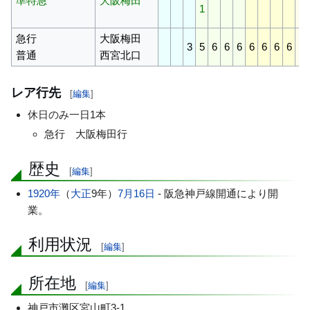
準特急
大阪梅田
1
急行
大阪梅田
3
5
6
6
6
6
6
6
6
6
普通
西宮北口
レア行先
[
編集
]
休日のみ一日1本
急行 大阪梅田行
歴史
[
編集
]
1920年
（
大正
9年）
7月16日
- 阪急神戸線開通により開
業。
利用状況
[
編集
]
所在地
[
編集
]
神戸市灘区宮山町3-1