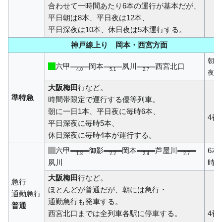
合わせて一時間あたり6本の運行が基本だが、
平日朝は8本、平日夜は12本、
平日深夜は10本、休日夜は5本運行する。
神戸線上り 岡本・西宮方面
朝・
六甲
岡本
夙川
西宮北口
4.0
5.1
2.7
夜
大阪梅田
行など。
準特急
時間帯限定で運行する優等列車。
朝に一日1本、平日夜に毎時6本、
4番
平日深夜に毎時5本、
休日深夜に毎時4本が運行する。
六甲
御影
岡本
芦屋川
6本/
1.8
2.2
2.4
2.7
夙川
時
大阪梅田
行など。
急行
ほとんどが普通だが、朝には急行・
通勤急行
通勤急行も発車する。
普通
西宮北口までは全列車各駅に停車する。
4番