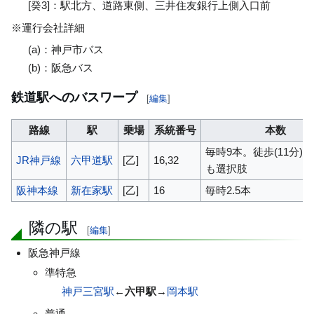
[癸3]：駅北方、道路東側、三井住友銀行上側入口前
※運行会社詳細
(a)：神戸市バス
(b)：阪急バス
鉄道駅へのバスワープ
[
編集
]
路線
駅
乗場
系統番号
本数
毎時9本。徒歩(11分)
JR神戸線
六甲道駅
[乙]
16,32
も選択肢
阪神本線
新在家駅
[乙]
16
毎時2.5本
隣の駅
[
編集
]
阪急神戸線
準特急
神戸三宮駅
←
六甲駅
→
岡本駅
普通