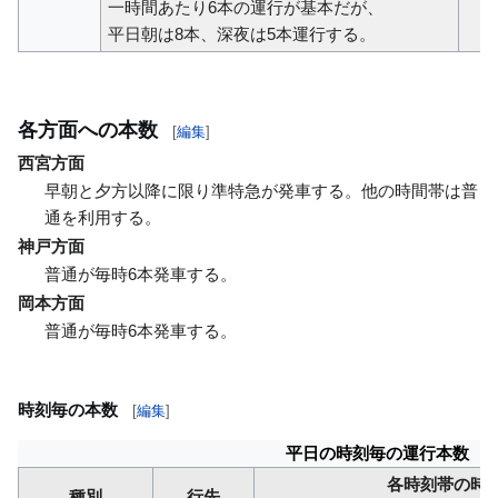
一時間あたり6本の運行が基本だが、
平日朝は8本、深夜は5本運行する。
各方面への本数
[
編集
]
西宮方面
早朝と夕方以降に限り準特急が発車する。他の時間帯は普
通を利用する。
神戸方面
普通が毎時6本発車する。
岡本方面
普通が毎時6本発車する。
時刻毎の本数
[
編集
]
平日の時刻毎の運行本数
各時刻帯の時
種別
行先