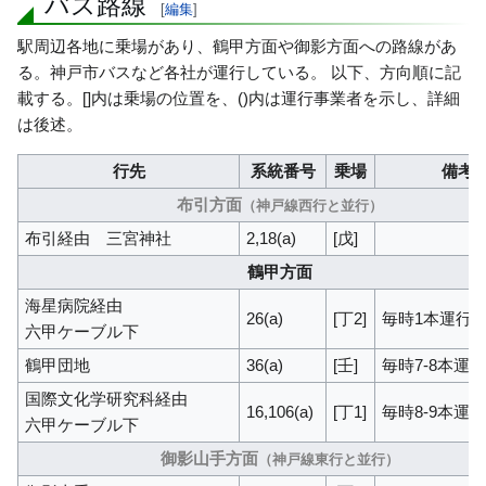
バス路線
[
編集
]
駅周辺各地に乗場があり、鶴甲方面や御影方面への路線があ
る。神戸市バスなど各社が運行している。 以下、方向順に記
載する。[]内は乗場の位置を、()内は運行事業者を示し、詳細
は後述。
行先
系統番号
乗場
備考
布引方面
（神戸線西行と並行）
布引経由 三宮神社
2,18(a)
[戊]
鶴甲方面
海星病院経由
26(a)
[丁2]
毎時1本運行
六甲ケーブル下
鶴甲団地
36(a)
[壬]
毎時7-8本運
国際文化学研究科経由
16,106(a)
[丁1]
毎時8-9本運
六甲ケーブル下
御影山手方面
（神戸線東行と並行）