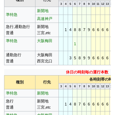
3
4
5
6
7
8
9
10
11
12
13
14
新開地
準特急
高速神戸
急行,通勤急行
新開地
1
4
8
8
7
9
6
6
6
6
6
普通
三宮,etc
準特急
大阪梅田
1
通勤急行
大阪梅田
3
5
8
9
9
6
6
6
6
6
普通
西宮北口
休日の時刻毎の運行本数
各時刻帯の時
種別
行先
3
4
5
6
7
8
9
10
11
12
13
14
準特急
新開地
急行
新開地
1
4
8
7
6
6
6
6
6
6
6
普通
三宮,etc