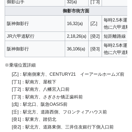
御影山手
32(a)
[丁3]
御影市街方面
毎時2.5本運
阪神御影行
16,32(a)
[乙]
他に六甲道駅
JR六甲道駅行
2,18,26(a)
[癸2]
短距離路線
毎時2.5本運
阪神御影行
36,106(a)
[癸3]
他に六甲道駅
※乗場位置詳細
[乙]：駅南側東方、CENTURY21 イーアールホームズ前
[丁1]：駅南方、屋根下
[丁2]：駅南方、八幡宮入口前
[丁3]：駅南方、さぎさか矯正歯科前
[戊]：駅北口、阪急OASIS前
[壬]：駅北方、道路西側、フロンティアハウス前
[癸1]：駅東方、踏切北
[癸2]：駅北方、道路東側、三井住友銀行下側入口前