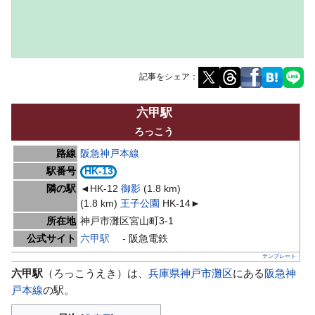
記事をシェア：
ナ
検
六甲駅
ビ
索
ろっこう
ゲ
に
路線
阪急神戸本線
ー
移
駅番号
HK-13
シ
動
隣の駅
◄HK-12
御影
(1.8 km)
ョ
(1.8 km)
王子公園
HK-14►
ン
所在地
神戸市灘区宮山町3-1
に
公式サイト
六甲駅
- 阪急電鉄
移
動
テンプレート
六甲駅
（ろっこうえき）は、
兵庫県
神戸市
灘区
にある
阪急神
戸本線
の駅。