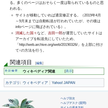
る。多くのページはおそらく一度は取られているものと思
動
われる。
サイトが移動していれば適宜修正する。（2019年4月
～9月末までは自動転送が行われていたが、その後は
infoページに飛ばされている）。
消滅した国々
など、
吉田一郎
が運営していたサイトは
アーカイブを転送先にしていたため、
「http://web.archive.org/web/20190326/」を上部に付け
て↑の方法を行う。
関連項目
[
編集
]
表
話
編
歴
ウィキペディア関連
表示
･
･
･
カテゴリ
:
ウィキペディア
Yahoo! JAPAN
ヘルプ目次
ヘルプデスク (質問)
サイトの基本方針