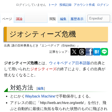
ログインしていません
トーク
投稿記録
アカウント作成
ログイン
検
ページ
議論
閲覧
編集
履歴表示
索
ジオシティーズ危機
出典: 謎の百科事典もどき『エンペディア（Enpedia）』
記事をシェア：
ナ
検
ジオシティーズ危機
とは、
ウィキペディア日本語版
の出典と
ビ
索
して用いられた
ジオシティーズ
の終了により、多くの出典が
ゲ
に
使えなくなること。
ー
移
対処方法
シ
動
[
編集
]
ョ
とにかく
Wayback Machine
で手動保存しまくる。
ン
アドレスの前に「http://web.archive.org/web/」を付け、飛
に
ぶと自動的に最後に魚拓を取られた状態のものに飛ばされ
移