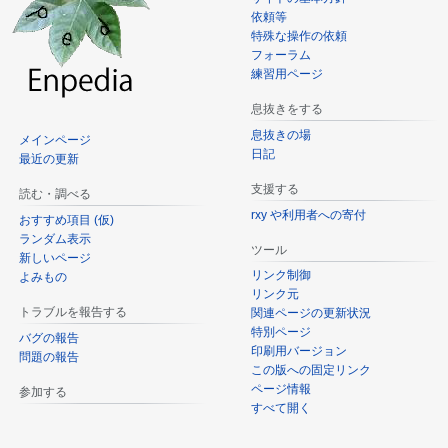
依頼等
特殊な操作の依頼
フォーラム
練習用ページ
息抜きをする
息抜きの場
メインページ
日記
最近の更新
支援する
読む・調べる
rxy や利用者への寄付
おすすめ項目 (仮)
ランダム表示
ツール
新しいページ
リンク制御
よみもの
リンク元
トラブルを報告する
関連ページの更新状況
特別ページ
バグの報告
印刷用バージョン
問題の報告
この版への固定リンク
ページ情報
参加する
すべて開く