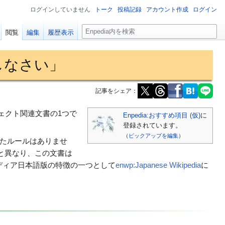
ログインしていません
トーク
投稿記録
アカウント作成
ログイン
検
閲覧
編集
履歴表示
索
しなさい」
記事をシェア：
ェクト関連文書の1つで
Enpedia:おすすめ項目 (仮)
に
登録されています。
（
ピックアップを編集
）
したルールはありませ
と異なり、この文書は
ディア日本語版の特徴の一つとして
enwp:Japanese Wikipedia
に