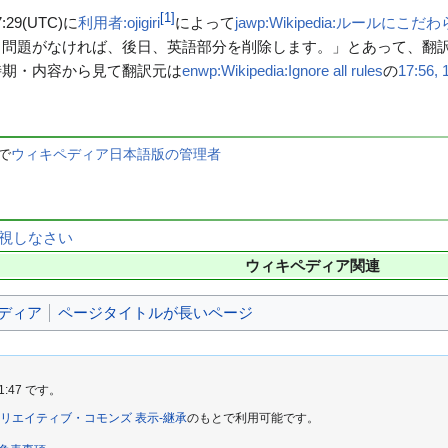
[
1
]
29‎(UTC)に
利用者:ojigiri
によって
jawp:Wikipedia:ルールにこだ
。問題がなければ、後日、英語部分を削除します。」とあって、翻
時期・内容から見て翻訳元は
enwp:Wikipedia:Ignore all rules
の
17:56, 
まで
ウィキペディア日本語版の管理者
を無視しなさい
ウィキペディア関連
ディア
ページタイトルが長いページ
1:47 です。
リエイティブ・コモンズ 表示-継承
のもとで利用可能です。