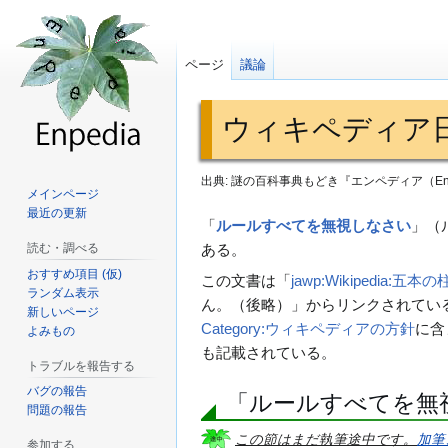
ページ
議論
ウィキペディア
出典: 謎の百科事典もどき『エンペディア（Enp
メインページ
最近の更新
ナ
検
「
ルールすべてを無視しなさい
」（
ビ
索
読む・調べる
ある。
ゲ
に
おすすめ項目 (仮)
この文書は「
jawp:Wikipedia:五本の
ランダム表示
ー
移
ん。（後略）」からリンクされてい
新しいページ
シ
動
Category:ウィキペディアの方針
に含
よみもの
ョ
も記載されている。
トラブルを報告する
ン
に
バグの報告
「ルールすべてを無
問題の報告
移
この節はまだ執筆途中です。
加筆
動
参加する