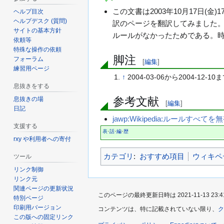
この文書は2003年10月17日(金)17:
ヘルプ目次
ヘルプデスク (質問)
訳のページを翻訳してみました
サイトの基本方針
ルールがなかったためである。
依頼等
特殊な操作の依頼
脚注
フォーラム
[
編集
]
練習用ページ
↑
2004-03-06から2004-12-10
息抜きをする
参考文献
息抜きの場
[
編集
]
日記
jawp:Wikipedia:ルールすべて
支援する
表
話
編
歴
･
･
･
rxy や利用者への寄付
カテゴリ
:
おすすめ項目
ウィキペ
ツール
リンク制御
リンク元
関連ページの更新状況
このページの最終更新日時は 2021-11-13 23:4
特別ページ
印刷用バージョン
コンテンツは、特に記載されていない限り、
ク
この版への固定リンク