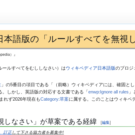
日本語版の「ルールすべてを無視
edia）』
ルールすべてをむししなさい）は
ウィキペディア日本語版
のプロジ
柱
」の5番目の項目である「（前略）ウィキペディアには、確固と
る。しかし、英語版の対応する文書である「
enwp:Ignore all rules
」
まれず2026年現在も
Category:草案
に属する。このことはウィキペ
視しなさい」が草案である経緯
[
編集
]
、訂正
して下さる協力者を募集中!