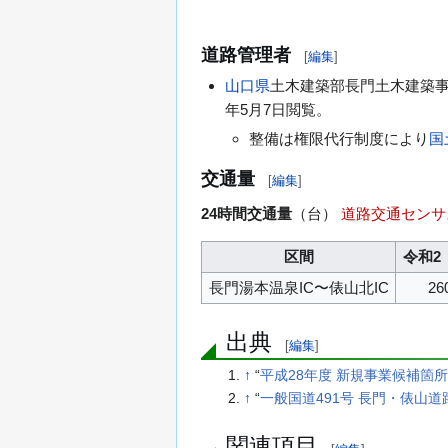
道路管理者
[
編集
]
山口県
土木建築部長門土木建築
年5月7日
閲覧。
整備は権限代行制度により
国
交通量
[
編集
]
24時間交通量
（台）
道路交通センサ
区間
令和2
長門湯本温泉IC〜俵山北IC
26
出典
[
編集
]
↑
“
平成28年度 新規事業候補箇
↑
“
一般国道491号 長門・俵山
関連項目