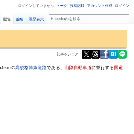
ログインしていません
トーク
投稿記録
アカウント作成
ログイン
検
閲覧
編集
履歴表示
索
記事をシェア：
.5kmの
高規格幹線道路
である。
山陰自動車道
に並行する
国道