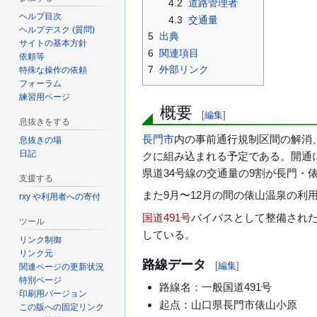
4.2
道路管理者
ヘルプ目次
4.3
交通量
ヘルプデスク (質問)
5
出典
サイトの基本方針
6
関連項目
依頼等
7
外部リンク
特殊な操作の依頼
フォーラム
練習用ページ
概要
[
編集
]
息抜きをする
長門市
内の事前通行規制区間の解消
息抜きの場
日記
クに組み込まれる予定である。開通に
県道34号線の交通量の9割が長門・
支援する
また9月〜12月の間の俵山温泉の利用
rxy や利用者への寄付
国道491号
バイパスとして整備され
ツール
している。
リンク制御
リンク元
路線データ
[
編集
]
関連ページの更新状況
特別ページ
路線名：一般国道491号
印刷用バージョン
起点：山口県長門市俵山小原
この版への固定リンク