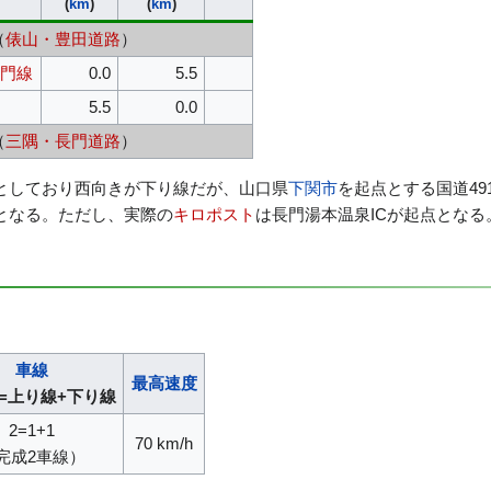
(
km
)
(
km
)
（
俵山・豊田道路
）
長門線
0.0
5.5
5.5
0.0
（
三隅・長門道路
）
としており西向きが下り線だが、山口県
下関市
を起点とする国道4
となる。ただし、実際の
キロポスト
は長門湯本温泉ICが起点となる
車線
最高速度
=上り線+下り線
2=1+1
70 km/h
完成2車線）