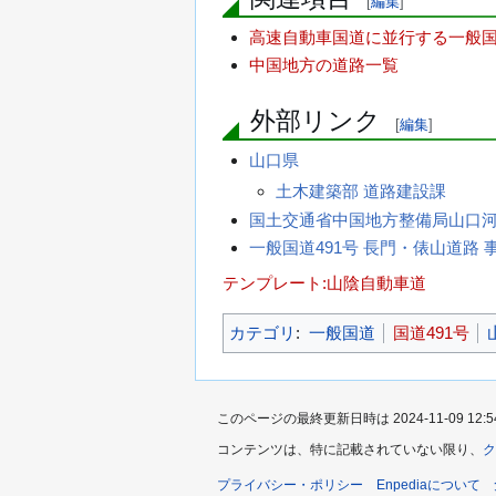
[
編集
]
高速自動車国道に並行する一般
中国地方の道路一覧
外部リンク
[
編集
]
山口県
土木建築部 道路建設課
国土交通省中国地方整備局山口
一般国道491号 長門・俵山道路 
テンプレート:山陰自動車道
カテゴリ
:
一般国道
国道491号
このページの最終更新日時は 2024-11-09 12:5
コンテンツは、特に記載されていない限り、
ク
プライバシー・ポリシー
Enpediaについて