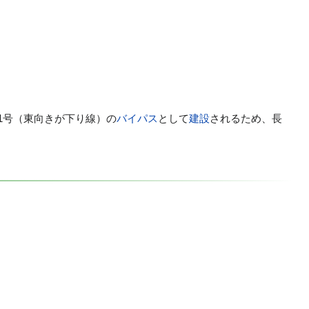
91号（東向きが下り線）の
バイパス
として
建設
されるため、長
。