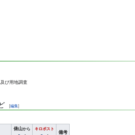
協議及び用地調査
ど
[
編集
]
俵山
から
キロポスト
備考