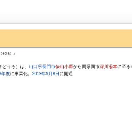
edia）』
まどうろ）は、
山口県
長門市
俵山小原
から同県同市
深川湯本
に至る5
08年度
に事業化。
2019年
9月8日
に開通