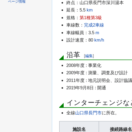
ページ情報
終点：山口県長門市深川湯本
延長：5.5
km
規格：
第1種第3級
車線数：
完成2車線
車線幅員：3.5
m
設計速度：80
km/h
沿革
[
編集
]
2008年度 : 事業化
2009年度 : 測量、調査及び設計
2011年度 : 地元説明会、設計
2019年9月8日 : 開通
インターチェンジな
全線
山口県
長門市
に所在。
施設名
接続路線名