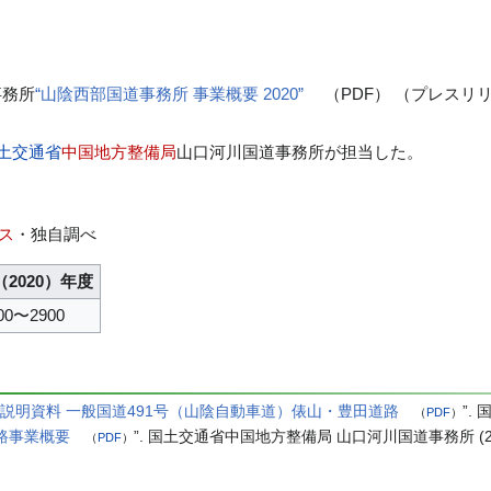
事務所
“山陰西部国道事務所 事業概要 2020”
（PDF） （プレスリ
土交通省
中国地方整備局
山口河川国道事務所が担当した。
ス
・独自調べ
（2020）年度
00〜2900
所説明資料 一般国道491号（山陰自動車道）俵山・豊田道路
”.
（
PDF
）
道路事業概要
”. 国土交通省中国地方整備局 山口河川国道事務所 (
（
PDF
）