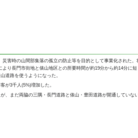
、災害時の山間部集落の孤立の防止等を目的として事業化された。
より長門市街地と俵山地区との所要時間が約19分から約14分に短
俵山道路を使うようになった。
客が3千人(5%)増加した。
たが、まだ両脇の三隅・長門道路と俵山・豊田道路が開通していな