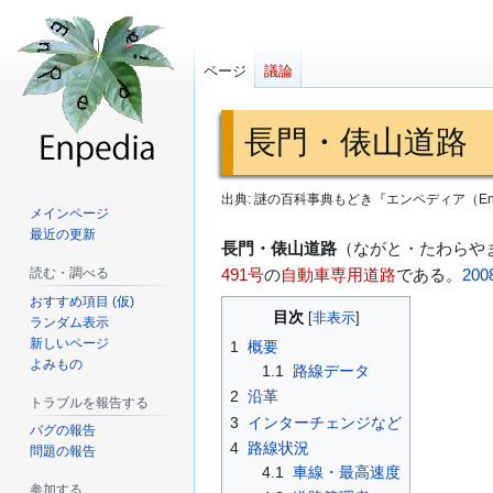
ページ
議論
長門・俵山道路
出典: 謎の百科事典もどき『エンペディア（Enp
メインページ
最近の更新
ナ
検
長門・俵山道路
（ながと・たわらや
ビ
索
読む・調べる
491号
の
自動車専用道路
である。
20
ゲ
に
おすすめ項目 (仮)
目次
ランダム表示
ー
移
新しいページ
1
概要
シ
動
よみもの
1.1
路線データ
ョ
2
沿革
トラブルを報告する
ン
3
インターチェンジなど
に
バグの報告
4
路線状況
問題の報告
移
4.1
車線・最高速度
動
参加する