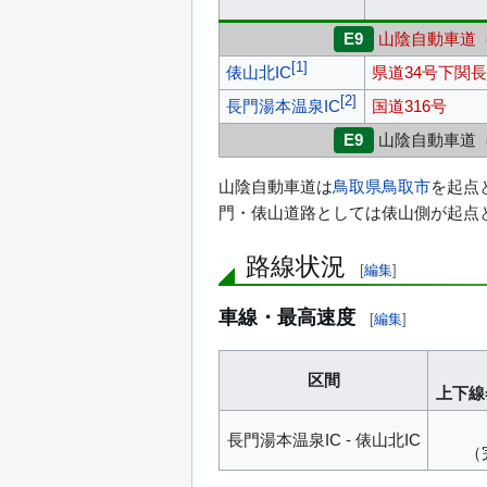
E9
山陰自動車道
[
1
]
俵山北IC
県道34号下関
[
2
]
長門湯本温泉IC
国道316号
E9
山陰自動車道
山陰自動車道は
鳥取県
鳥取市
を起点
門・俵山道路としては俵山側が起点
路線状況
[
編集
]
車線・最高速度
[
編集
]
区間
上下線
長門湯本温泉IC - 俵山北IC
（