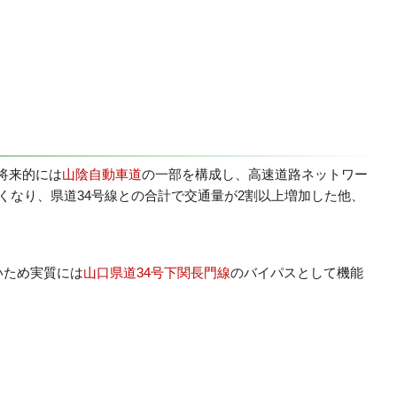
将来的には
山陰自動車道
の一部を構成し、高速道路ネットワー
くなり、県道34号線との合計で交通量が2割以上増加した他、
いため実質には
山口県道34号下関長門線
のバイパスとして機能