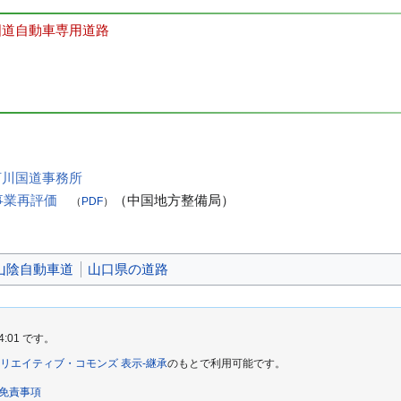
国道自動車専用道路
河川国道事務所
事業再評価
（中国地方整備局）
（
PDF
）
山陰自動車道
山口県の道路
4:01 です。
リエイティブ・コモンズ 表示-継承
のもとで利用可能です。
免責事項