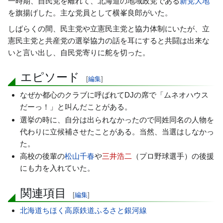
一時期、自民党を離れて、北海道の地域政党である
新党大地
動
を旗揚げした。主な党員として横峯良郎がいた。
しばらくの間、民主党や立憲民主党と協力体制にいたが、立
憲民主党と共産党の選挙協力の話を耳にすると共闘は出来な
いと言い出し、自民党寄りに舵を切った。
エピソード
[
編集
]
なぜか都心のクラブに呼ばれてDJの席で「ムネオハウス
だーっ！」と叫んだことがある。
選挙の時に、自分は出られなかったので同姓同名の人物を
代わりに立候補させたことがある。当然、当選はしなかっ
た。
高校の後輩の
松山千春
や
三井浩二
（プロ野球選手）の後援
にも力を入れていた。
関連項目
[
編集
]
北海道ちほく高原鉄道ふるさと銀河線