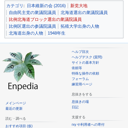
カテゴリ
:
日本維新の会 (2016)
新党大地
自由民主党の衆議院議員
北海道選出の衆議院議員
比例北海道ブロック選出の衆議院議員
比例区選出の参議院議員
拓殖大学出身の人物
北海道出身の人物
1948年生
ヘルプ目次
ヘルプデスク (質問)
サイトの基本方針
依頼等
特殊な操作の依頼
フォーラム
練習用ページ
息抜きをする
息抜きの場
メインページ
日記
最近の更新
支援する
読む・調べる
rxy や利用者への寄付
おすすめ項目 (仮)