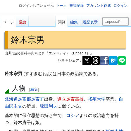
ログインしていません
トーク
投稿記録
アカウント作成
ログイン
検
ページ
議論
閲覧
編集
履歴表示
索
鈴木宗男
出典: 謎の百科事典もどき『エンペディア（Enpedia）』
記事をシェア：
ナ
検
鈴木宗男
(すずきむねお)は日本の政治家である。
ビ
索
人物
ゲ
に
[
編集
]
ー
移
北海道
足寄郡
足寄町
出身。
道立足寄高校
、
拓殖大学
卒業。
自
シ
動
由民主党
の所属。
坂田利夫
に似ている。
ョ
基本的に保守思想の持ち主で、
ロシア
よりの政治志向を持
ン
つ。鈴木貴子は娘。
に
移