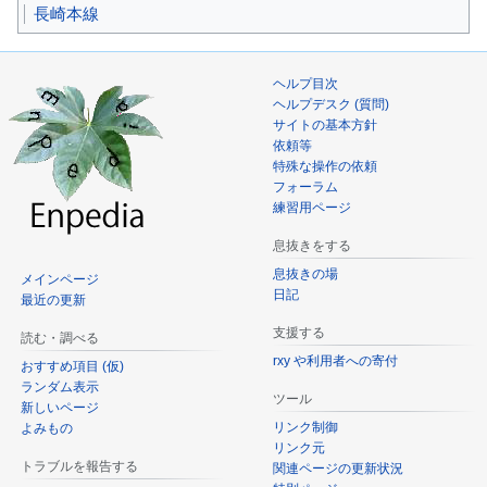
長崎本線
動
ヘルプ目次
ヘルプデスク (質問)
サイトの基本方針
依頼等
特殊な操作の依頼
フォーラム
練習用ページ
息抜きをする
息抜きの場
メインページ
日記
最近の更新
支援する
読む・調べる
rxy や利用者への寄付
おすすめ項目 (仮)
ランダム表示
ツール
新しいページ
リンク制御
よみもの
リンク元
トラブルを報告する
関連ページの更新状況