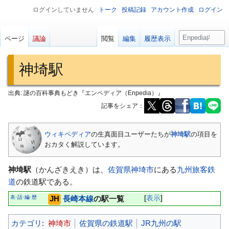
ログインしていません
トーク
投稿記録
アカウント作成
ログイン
検
ページ
議論
閲覧
編集
履歴表示
索
神埼駅
出典: 謎の百科事典もどき『エンペディア（Enpedia）』
記事をシェア：
ナ
検
ウィキペディア
の生真面目ユーザーたちが
神埼駅
の項目を
ビ
索
おカタく解説しています。
ゲ
に
ー
移
神埼駅
（かんざきえき）は、
佐賀県
神埼市
にある
九州旅客鉄
シ
動
道
の鉄道駅である。
ョ
表
話
編
歴
JH
長崎本線
の駅一覧
表示
･
･
･
ン
に
カテゴリ
:
神埼市
佐賀県の鉄道駅
JR九州の駅
移