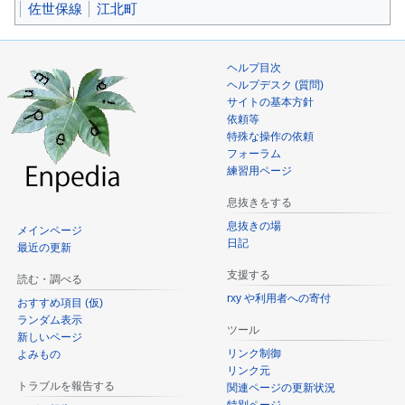
佐世保線
江北町
ヘルプ目次
ヘルプデスク (質問)
サイトの基本方針
依頼等
特殊な操作の依頼
フォーラム
練習用ページ
息抜きをする
息抜きの場
メインページ
日記
最近の更新
支援する
読む・調べる
rxy や利用者への寄付
おすすめ項目 (仮)
ランダム表示
ツール
新しいページ
リンク制御
よみもの
リンク元
トラブルを報告する
関連ページの更新状況
特別ページ