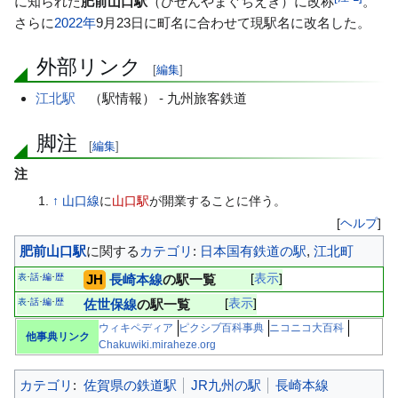
に知られた
肥前山口駅
（ひぜんやまぐちえき）に改称
。
動
さらに
2022年
9月23日に町名に合わせて現駅名に改名した。
外部リンク
[
編集
]
江北駅
（駅情報） - 九州旅客鉄道
脚注
[
編集
]
注
↑
山口線
に
山口駅
が開業することに伴う。
[
ヘルプ
]
肥前山口駅
に関する
カテゴリ
:
日本国有鉄道の駅
,
江北町
表
話
編
歴
JH
長崎本線
の駅一覧
表示
･
･
･
表
話
編
歴
佐世保線
の駅一覧
表示
･
･
･
ウィキペディア
ピクシブ百科事典
ニコニコ大百科
他事典リンク
Chakuwiki.miraheze.org
カテゴリ
:
佐賀県の鉄道駅
JR九州の駅
長崎本線