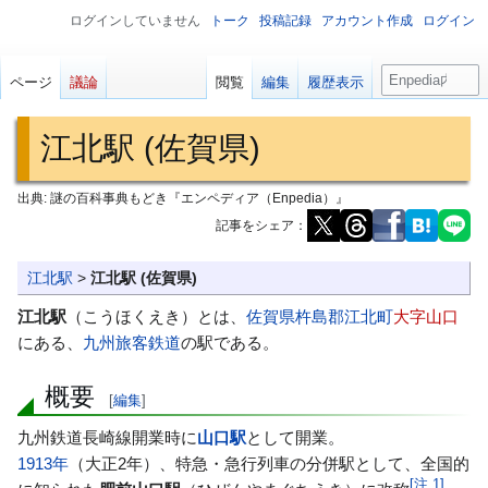
ログインしていません
トーク
投稿記録
アカウント作成
ログイン
検
ページ
議論
閲覧
編集
履歴表示
索
江北駅 (佐賀県)
出典: 謎の百科事典もどき『エンペディア（Enpedia）』
記事をシェア：
ナ
検
江北駅
>
江北駅 (佐賀県)
ビ
索
江北駅
（こうほくえき）とは、
佐賀県
杵島郡
江北町
大字山口
ゲ
に
にある、
九州旅客鉄道
の駅である。
ー
移
シ
動
概要
[
編集
]
ョ
ン
九州鉄道長崎線開業時に
山口駅
として開業。
に
1913年
（大正2年）、特急・急行列車の分併駅として、全国的
移
[
注 1
]