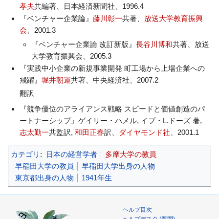
孝夫
共編著、日本経済新聞社、1996.4
『ベンチャー企業論』
藤川彰一
共著、
放送大学教育振興
会
、2001.3
『ベンチャー企業論 改訂新版』
長谷川博和
共著、放送
大学教育振興会、2005.3
『実践中小企業の新規事業開発 町工場から上場企業への
飛躍』
堀井朝運
共著、中央経済社、2007.2
翻訳
『競争優位のアライアンス戦略 スピードと価値創造のパ
ートナーシップ』ゲイリー・ハメル, イブ・L.ドーズ 著,
志太勤一
共監訳,
和田正春
訳、
ダイヤモンド社
、2001.1
カテゴリ
:
日本の経営学者
多摩大学の教員
早稲田大学の教員
早稲田大学出身の人物
東京都出身の人物
1941年生
ヘルプ目次
ヘルプデスク (質問)