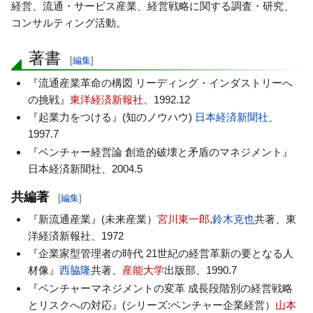
経営、流通・サービス産業、経営戦略に関する調査・研究、
コンサルティング活動。
著書
[
編集
]
『流通産業革命の構図 リーディング・インダストリーへ
の挑戦』
東洋経済新報社
、1992.12
『起業力をつける』(知のノウハウ)
日本経済新聞社
、
1997.7
『ベンチャー経営論 創造的破壊と矛盾のマネジメント』
日本経済新聞社、2004.5
共編著
[
編集
]
『新流通産業』(未来産業）
宮川東一郎
,
鈴木克也
共著、東
洋経済新報社、1972
『企業家型管理者の時代 21世紀の経営革新の要となる人
材像』
西脇隆
共著、
産能大学
出版部、1990.7
『ベンチャーマネジメントの変革 成長段階別の経営戦略
とリスクへの対応』(シリーズ:ベンチャー企業経営）
山本