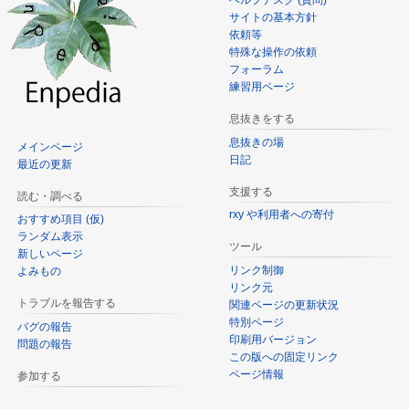
サイトの基本方針
依頼等
特殊な操作の依頼
フォーラム
練習用ページ
息抜きをする
息抜きの場
メインページ
日記
最近の更新
支援する
読む・調べる
rxy や利用者への寄付
おすすめ項目 (仮)
ランダム表示
ツール
新しいページ
リンク制御
よみもの
リンク元
トラブルを報告する
関連ページの更新状況
特別ページ
バグの報告
印刷用バージョン
問題の報告
この版への固定リンク
ページ情報
参加する