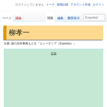
ログインしていません
トーク
投稿記録
アカウント作成
ログイン
検
ページ
議論
閲覧
編集
履歴表示
索
柳孝一
出典: 謎の百科事典もどき『エンペディア（Enpedia）』