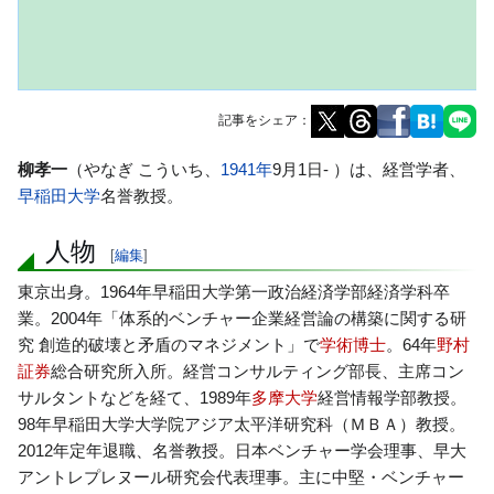
記事をシェア：
ナ
検
柳孝一
（やなぎ こういち、
1941年
9月1日- ）は、経営学者、
ビ
索
早稲田大学
名誉教授。
ゲ
に
人物
ー
移
[
編集
]
シ
動
東京出身。1964年早稲田大学第一政治経済学部経済学科卒
ョ
業。2004年「体系的ベンチャー企業経営論の構築に関する研
ン
究 創造的破壊と矛盾のマネジメント」で
学術博士
。64年
野村
に
証券
総合研究所入所。経営コンサルティング部長、主席コン
移
サルタントなどを経て、1989年
多摩大学
経営情報学部教授。
動
98年早稲田大学大学院アジア太平洋研究科（ＭＢＡ）教授。
2012年定年退職、名誉教授。日本ベンチャー学会理事、早大
アントレプレヌール研究会代表理事。主に中堅・ベンチャー