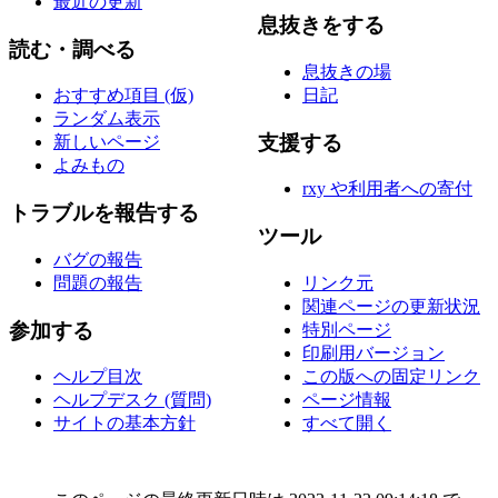
息抜きの場
日記
おすすめ項目 (仮)
ランダム表示
支援する
新しいページ
よみもの
rxy や利用者への寄付
トラブルを報告する
ツール
バグの報告
問題の報告
リンク元
関連ページの更新状況
参加する
特別ページ
印刷用バージョン
この版への固定リンク
ヘルプ目次
ページ情報
ヘルプデスク (質問)
すべて開く
サイトの基本方針
このページの最終更新日時は 2022-11-22 09:14:18 で
す。
コンテンツは、特に記載されていない限り、
クリエイ