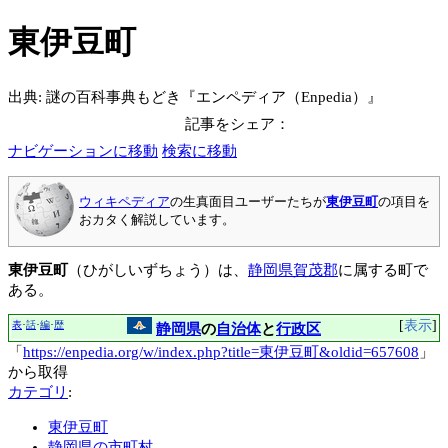
東伊豆町
出典: 謎の百科事典もどき『エンペディア（Enpedia）』
記事をシェア：
ナビゲーションに移動
検索に移動
ウィキペディア
の生真面目ユーザーたちが
東伊豆町
の項目を
おカタく解説しています。
東伊豆町
（ひがしいずちょう）は、
静岡県
賀茂郡
に属する町で
ある。
表示
表
話
編
歴
･
･
･
静岡県
の
自治体
と
行政区
「
https://enpedia.org/w/index.php?title=東伊豆町&oldid=657608
」
から取得
カテゴリ
:
東伊豆町
静岡県の市町村