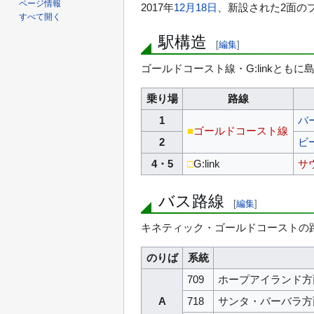
ページ情報
2017年
12月18日
、新設された2面の
すべて開く
駅構造
[
編集
]
ゴールドコースト線・G:linkと
乗り場
路線
1
バ
■
ゴールドコースト線
2
ビ
4・5
□
G:link
サ
バス路線
[
編集
]
キネティック・ゴールドコーストの
のりば
系統
709
ホープアイランド方
A
718
サンタ・バーバラ方