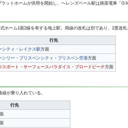
プラットホームが供用を開始し、ヘレンズベール駅は路面電車「G:l
もに島式ホーム1面2線を有する地上駅。両線の改札は別であり、2度改
行先
ーシティ・レイクス駅
方面
ーンリー
・
ブリスベンシティ
・
ブリスベン空港
方面
ウスポート
・
サーフェースパラダイス
・
ブロードビーチ
方面
路線が乗り入れている。
行先
面
面