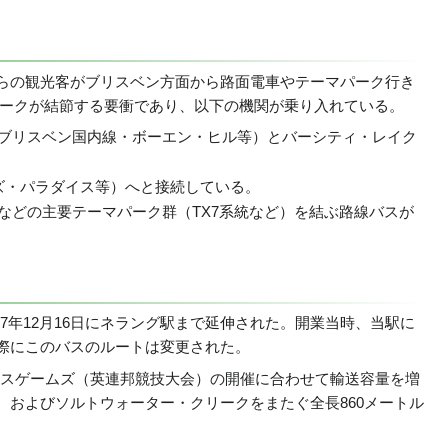
らの観光客がブリスベン方面から路面電車やテーマパーク行き
ワークが結節する要衝であり、以下の機関が乗り入れている。
ブリスベン国内線・ボーエン・ヒル等）とバーシティ・レイク
ズ・パラダイス等）へと接続している。
ドなどの主要テーマパーク群（TX7系統など）を結ぶ路線バスが
7年12月16日にネラング駅まで延伸された。開業当時、当駅に
際にこのバスのルートは変更された。
ェルスゲームズ（英連邦競技大会）の開催に合わせて輸送容量を増
およびソルトウォーター・クリークをまたぐ全長860メートル