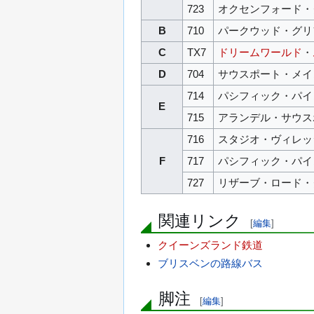
723
オクセンフォード・
B
710
パークウッド・グリ
C
TX7
ドリームワールド
・
D
704
サウスポート・メイ
714
パシフィック・パイ
E
715
アランデル・サウス
716
スタジオ・ヴィレッ
F
717
パシフィック・パイ
727
リザーブ・ロード・
関連リンク
[
編集
]
クイーンズランド鉄道
ブリスベンの路線バス
脚注
[
編集
]