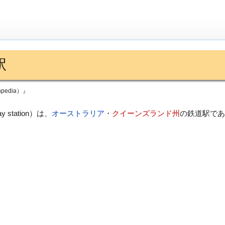
駅
edia）』
way station）は、
オーストラリア
・
クイーンズランド州
の鉄道駅であ