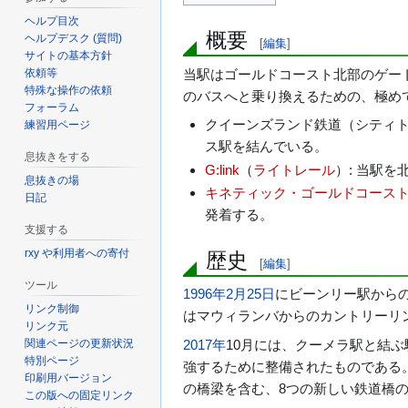
ヘルプ目次
概要
ヘルプデスク (質問)
[
編集
]
サイトの基本方針
当駅はゴールドコースト北部のゲー
依頼等
特殊な操作の依頼
のバスへと乗り換えるための、極め
フォーラム
クイーンズランド鉄道（シティト
練習用ページ
ス駅を結んでいる。
息抜きをする
G:link
（
ライトレール
）: 当駅
息抜きの場
キネティック・ゴールドコース
日記
発着する。
支援する
rxy や利用者への寄付
歴史
[
編集
]
ツール
1996年
2月25日
にビーンリー駅からの
リンク制御
はマウィランバからのカントリーリ
リンク元
関連ページの更新状況
2017年
10月には、クーメラ駅と結
特別ページ
強するために整備されたものである
印刷用バージョン
の橋梁を含む、8つの新しい鉄道橋
この版への固定リンク