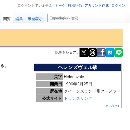
ログインしていません
トーク
投稿記録
アカウント作成
ログイン
検
閲覧
編集
履歴表示
索
記事をシェア：
る。
ヘレンズヴェル駅
英字
Helensvale
開業日
1996年2月25日
所在地
クイーンズランド州クーメラー
公式サイト
トランスリンク
テンプレート