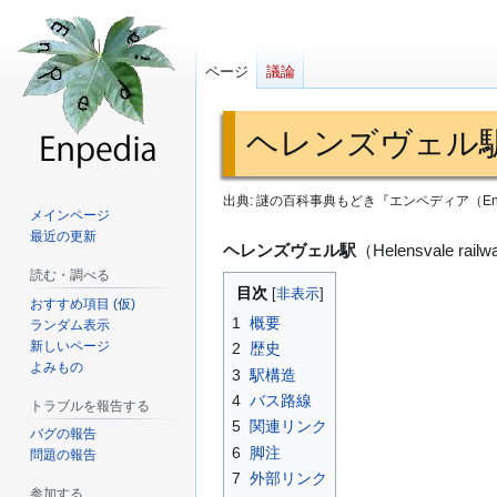
ページ
議論
ヘレンズヴェル
出典: 謎の百科事典もどき『エンペディア（Enp
メインページ
最近の更新
ナ
検
ヘレンズヴェル駅
（Helensvale rail
ビ
索
読む・調べる
目次
ゲ
に
おすすめ項目 (仮)
1
概要
ランダム表示
ー
移
新しいページ
2
歴史
シ
動
よみもの
3
駅構造
ョ
4
バス路線
トラブルを報告する
ン
5
関連リンク
に
バグの報告
6
脚注
問題の報告
移
7
外部リンク
動
参加する