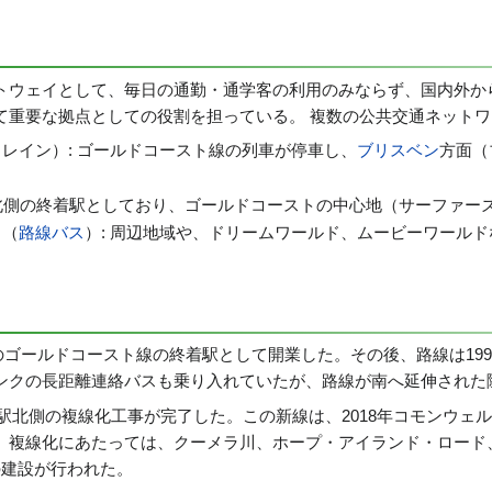
トウェイとして、毎日の通勤・通学客の利用のみならず、国内外か
て重要な拠点としての役割を担っている。 複数の公共交通ネット
レイン）: ゴールドコースト線の列車が停車し、
ブリスベン
方面（
を北側の終着駅としており、ゴールドコーストの中心地（サーファー
ト
（
路線バス
）: 周辺地域や、ドリームワールド、ムービーワール
ゴールドコースト線の終着駅として開業した。その後、路線は199
ンクの長距離連絡バスも乗り入れていたが、路線が南へ延伸された
ぶ駅北側の複線化工事が完了した。この新線は、2018年コモンウ
。複線化にあたっては、クーメラ川、ホープ・アイランド・ロード、
の建設が行われた。