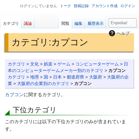
ログインしていません
トーク
投稿記録
アカウント作成
ログイン
検
カテゴリ
議論
閲覧
編集
履歴表示
索
ヘルプ
カテゴリ
:
カプコン
ナ
検
カテゴリ
>
文化
>
娯楽
>
ゲーム
>
コンピューターゲーム
>
日
ビ
索
本のコンピューターゲームメーカー別のカテゴリ
>
カプコン
ゲ
に
カテゴリ
>
地理
>
国
>
日本
>
都道府県
>
大阪府
>
大阪府の企
業
>
大阪府の企業別のカテゴリ
>
カプコン
ー
移
シ
動
カプコン
に関するカテゴリ。
ョ
ン
下位カテゴリ
に
このカテゴリには以下の下位カテゴリのみが含まれていま
移
す。
動