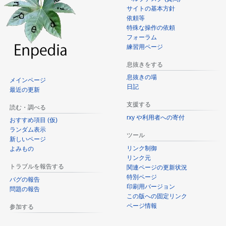
サイトの基本方針
依頼等
特殊な操作の依頼
フォーラム
練習用ページ
息抜きをする
息抜きの場
メインページ
日記
最近の更新
支援する
読む・調べる
rxy や利用者への寄付
おすすめ項目 (仮)
ランダム表示
ツール
新しいページ
リンク制御
よみもの
リンク元
トラブルを報告する
関連ページの更新状況
特別ページ
バグの報告
印刷用バージョン
問題の報告
この版への固定リンク
ページ情報
参加する