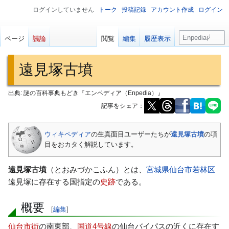
ログインしていません
トーク
投稿記録
アカウント作成
ログイン
検
ページ
議論
閲覧
編集
履歴表示
索
遠見塚古墳
出典: 謎の百科事典もどき『エンペディア（Enpedia）』
記事をシェア：
ナ
検
ウィキペディア
の生真面目ユーザーたちが
遠見塚古墳
の項
ビ
索
目をおカタく解説しています。
ゲ
に
ー
移
遠見塚古墳
（とおみづかこふん）とは、
宮城県
仙台市
若林区
シ
動
遠見塚に存在する国指定の
史跡
である。
ョ
ン
概要
[
編集
]
に
移
仙台市街
の南東部、
国道4号線
の仙台バイパスの近くに存在す