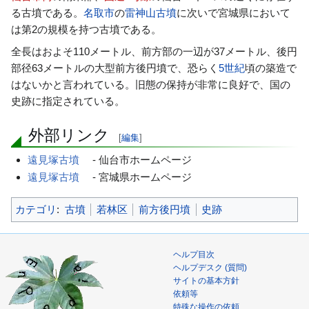
動
る古墳である。
名取市
の
雷神山古墳
に次いで宮城県において
は第2の規模を持つ古墳である。
全長はおよそ110メートル、前方部の一辺が37メートル、後円
部径63メートルの大型前方後円墳で、恐らく
5世紀
頃の築造で
はないかと言われている。旧態の保持が非常に良好で、国の
史跡に指定されている。
外部リンク
[
編集
]
遠見塚古墳
- 仙台市ホームページ
遠見塚古墳
- 宮城県ホームページ
カテゴリ
:
古墳
若林区
前方後円墳
史跡
ヘルプ目次
ヘルプデスク (質問)
サイトの基本方針
依頼等
特殊な操作の依頼