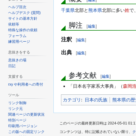
ヘルプ目次
千葉県
北部と
熊本県
北部に多い
姓
で
ヘルプデスク (質問)
サイトの基本方針
脚注
依頼等
[
編集
]
特殊な操作の依頼
フォーラム
注釈
[
編集
]
練習用ページ
出典
息抜きをする
[
編集
]
息抜きの場
日記
参考文献
[
編集
]
支援する
rxy や利用者への寄付
「日本名字家系大事典」（
森岡
ツール
カテゴリ
:
日本の氏族
熊本県の歴
リンク制御
リンク元
関連ページの更新状況
特別ページ
このページの最終更新日時は 2024-05-01 01:1
印刷用バージョン
この版への固定リンク
コンテンツは、特に記載されていない限り、
ク