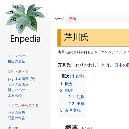
ページ
議論
芹川氏
出典: 謎の百科事典もどき『エンペディア（Enp
メインページ
最近の更新
ナ
検
芹川氏
（せりかわし）とは、
日本
の
ビ
索
読む・調べる
目次
ゲ
に
おすすめ項目 (仮)
1
概要
ランダム表示
ー
移
新しいページ
2
脚注
シ
動
よみもの
2.1
注釈
ョ
2.2
出典
トラブルを報告する
ン
3
参考文献
に
バグの報告
問題の報告
移
概要
動
参加する
[
編集
]