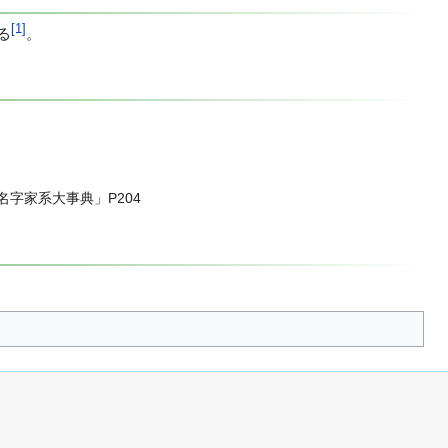
[
1
]
る
。
名字家系大事典」P204