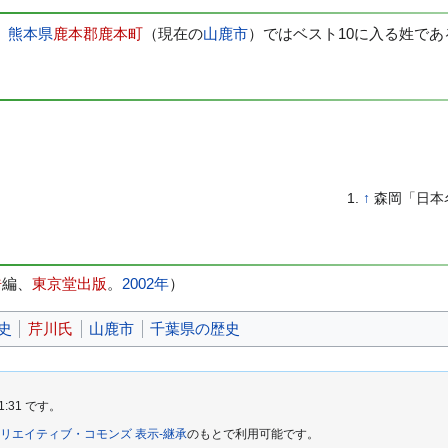
、
熊本県
鹿本郡
鹿本町
（現在の
山鹿市
）ではベスト10に入る姓であ
↑
森岡「日本
浩
編、
東京堂出版
。
2002年
）
史
芹川氏
山鹿市
千葉県の歴史
1:31 です。
リエイティブ・コモンズ 表示-継承
のもとで利用可能です。