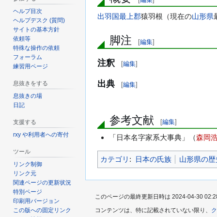
ヘルプ目次
出羽国
最上郡
猿羽根（現在の
山形県
ヘルプデスク (質問)
サイトの基本方針
脚注
依頼等
[
編集
]
特殊な操作の依頼
フォーラム
注釈
[
編集
]
練習用ページ
出典
息抜きをする
[
編集
]
息抜きの場
日記
参考文献
[
編集
]
支援する
rxy や利用者への寄付
「日本名字家系大事典」（
森岡
ツール
カテゴリ
:
日本の氏族
山形県の歴
リンク制御
リンク元
関連ページの更新状況
特別ページ
このページの最終更新日時は 2024-04-30 02:2
印刷用バージョン
この版への固定リンク
コンテンツは、特に記載されていない限り、
ク