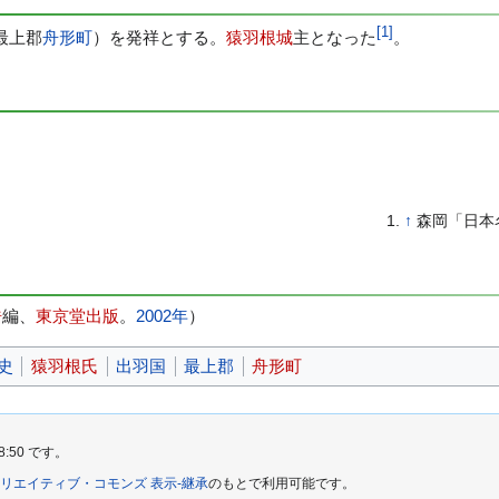
[
1
]
最上郡
舟形町
）を発祥とする。
猿羽根城
主となった
。
↑
森岡「日本
浩
編、
東京堂出版
。
2002年
）
史
猿羽根氏
出羽国
最上郡
舟形町
8:50 です。
リエイティブ・コモンズ 表示-継承
のもとで利用可能です。