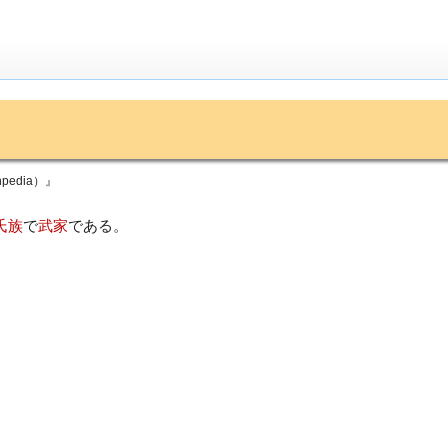
edia）』
氏族
で
武家
である。