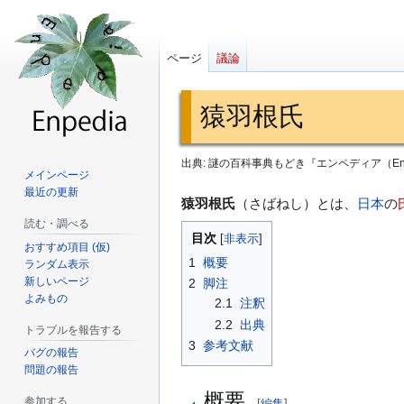
ページ
議論
猿羽根氏
出典: 謎の百科事典もどき『エンペディア（Enp
メインページ
最近の更新
ナ
検
猿羽根氏
（さばねし）とは、
日本
の
ビ
索
読む・調べる
目次
ゲ
に
おすすめ項目 (仮)
1
概要
ランダム表示
ー
移
新しいページ
2
脚注
シ
動
よみもの
2.1
注釈
ョ
2.2
出典
トラブルを報告する
ン
3
参考文献
に
バグの報告
問題の報告
移
概要
動
参加する
[
編集
]