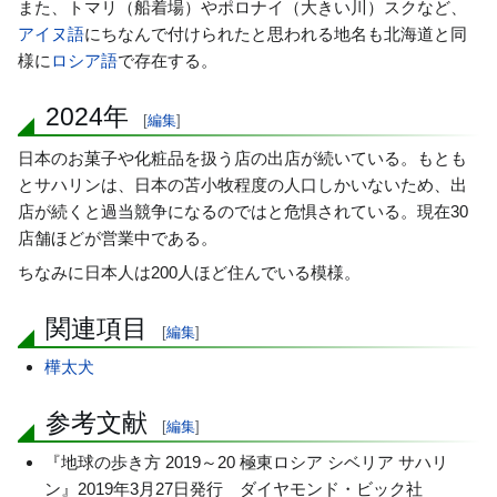
また、トマリ（船着場）やポロナイ（大きい川）スクなど、
アイヌ語
にちなんで付けられたと思われる地名も北海道と同
様に
ロシア語
で存在する。
2024年
[
編集
]
日本のお菓子や化粧品を扱う店の出店が続いている。もとも
とサハリンは、日本の苫小牧程度の人口しかいないため、出
店が続くと過当競争になるのではと危惧されている。現在30
店舗ほどが営業中である。
ちなみに日本人は200人ほど住んでいる模様。
関連項目
[
編集
]
樺太犬
参考文献
[
編集
]
『地球の歩き方 2019～20 極東ロシア シベリア サハリ
ン』2019年3月27日発行 ダイヤモンド・ビック社