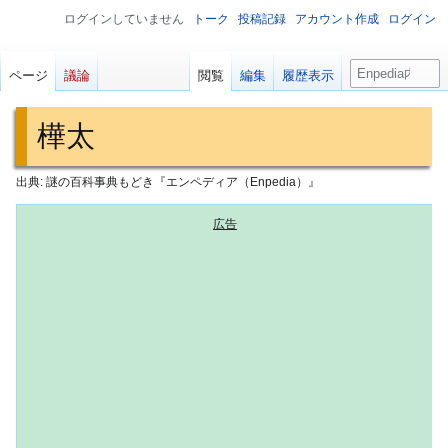
ログインしていません
トーク
投稿記録
アカウント作成
ログイン
検
ページ
議論
閲覧
編集
履歴表示
索
樺太
出典: 謎の百科事典もどき『エンペディア（Enpedia）』