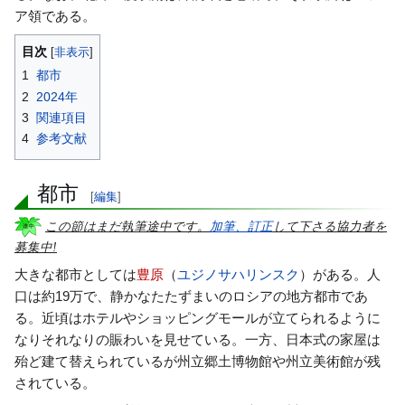
ア領である。
目次
1
都市
2
2024年
3
関連項目
4
参考文献
都市
[
編集
]
この節はまだ執筆途中です。
加筆、訂正
して下さる協力者を
募集中!
大きな都市としては
豊原
（
ユジノサハリンスク
）がある。人
口は約19万で、静かなたたずまいのロシアの地方都市であ
る。近頃はホテルやショッピングモールが立てられるように
なりそれなりの賑わいを見せている。一方、日本式の家屋は
殆ど建て替えられているが州立郷土博物館や州立美術館が残
されている。