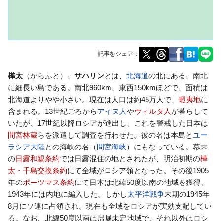
記事をシェア：
ナ
検
樺太
（からふと）、
サハリン
とは、
北海道
の北にある、南北
ビ
索
に細長い島である。南北960km、東西150kmほどで、面積は
ゲ
に
北海道よりやや小さい。現在は人口は約45万人で、
蝦夷地
に
ー
移
含まれる。13世紀ごろから
アイヌ人
や
ウィルタ人
が暮らして
シ
動
いたが、17世紀以降ロシアが進出し、これを警戒した日本は
ョ
間宮林蔵
らを派遣して調査を行わせた。彼の名は本島と
ユー
ン
ラシア大陸
との海峡の名（
間宮海峡
）にもなっている。幕末
に
の
日露和親条約
では日露混住の地とされたが、明治初期の
樺
移
太・千島交換条約
にて全域がロシア領となった。その後1905
動
年の
ポーツマス条約
にて日本は北緯50度以南の地域を獲得、
1943年には内地に編入した。しかし
太平洋戦争
末期の1945年
8月にソ連に占領され、現在も全域をロシアが実効支配してい
る。なお、北緯50度以南は帰属未定地域で、それ以外はロシ