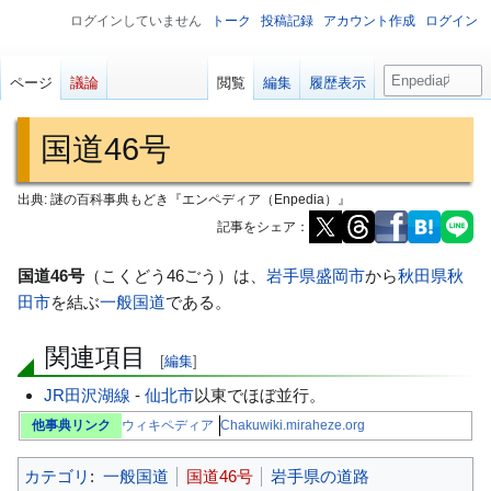
ログインしていません
トーク
投稿記録
アカウント作成
ログイン
検
ページ
議論
閲覧
編集
履歴表示
索
国道46号
出典: 謎の百科事典もどき『エンペディア（Enpedia）』
記事をシェア：
ナ
検
国道46号
（こくどう46ごう）は、
岩手県
盛岡市
から
秋田県
秋
ビ
索
田市
を結ぶ
一般国道
である。
ゲ
に
関連項目
ー
移
[
編集
]
シ
動
JR田沢湖線
-
仙北市
以東でほぼ並行。
ョ
他事典リンク
ウィキペディア
Chakuwiki.miraheze.org
ン
に
カテゴリ
:
一般国道
国道46号
岩手県の道路
移