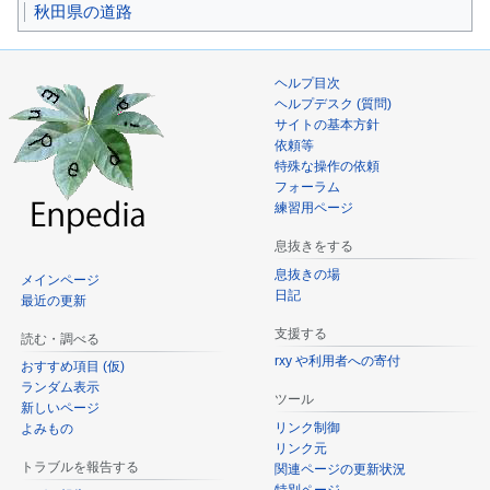
秋田県の道路
動
ヘルプ目次
ヘルプデスク (質問)
サイトの基本方針
依頼等
特殊な操作の依頼
フォーラム
練習用ページ
息抜きをする
息抜きの場
メインページ
日記
最近の更新
支援する
読む・調べる
rxy や利用者への寄付
おすすめ項目 (仮)
ランダム表示
ツール
新しいページ
リンク制御
よみもの
リンク元
トラブルを報告する
関連ページの更新状況