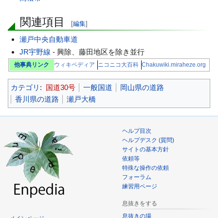
動
関連項目
[
編集
]
瀬戸中央自動車道
JR宇野線
- 興除、藤田地区を除き並行
他事典リンク
ウィキペディア
ニコニコ大百科
Chakuwiki.miraheze.org
カテゴリ
:
国道30号
一般国道
岡山県の道路
香川県の道路
瀬戸大橋
ヘルプ目次
ヘルプデスク (質問)
サイトの基本方針
依頼等
特殊な操作の依頼
フォーラム
練習用ページ
息抜きをする
息抜きの場