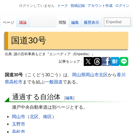
ログインしていません
トーク
投稿記録
アカウント作成
ログイン
検
ページ
議論
閲覧
編集
履歴表示
索
国道30号
出典: 謎の百科事典もどき『エンペディア（Enpedia）』
記事をシェア：
ナ
検
国道30号
（こくどう30ごう）は、
岡山県
岡山市
北区
から
香川
ビ
索
県
高松市
までを結ぶ
一般国道
である。
ゲ
に
通過する自治体
ー
移
[
編集
]
シ
動
瀬戸中央自動車道は別ページとする。
ョ
岡山市
（
北区
、
南区
）
ン
玉野市
に
移
高松市