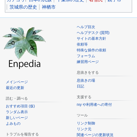
茨城県の歴史
神栖市
ヘルプ目次
ヘルプデスク (質問)
サイトの基本方針
依頼等
特殊な操作の依頼
フォーラム
練習用ページ
息抜きをする
息抜きの場
メインページ
日記
最近の更新
支援する
読む・調べる
rxy や利用者への寄付
おすすめ項目 (仮)
ランダム表示
ツール
新しいページ
リンク制御
よみもの
リンク元
トラブルを報告する
関連ページの更新状況