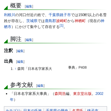
概要
動
[
編集
]
利根川
の河口付近の姓で、
千葉県
銚子市
では150軒以上の名雪
姓が存在し、
茨城県
では
鹿島郡
波崎町
から
神栖町
（現在の
神
[
1
]
栖市
）にかけて集中して存在する
。
脚注
[
編集
]
注釈
[
編集
]
出典
[
編集
]
事典」P408
↑
森岡「日本名字家系大
参考文献
[
編集
]
「日本名字家系大事典」（
森岡浩
編、
東京堂出版
。
2002
年
）
カテゴリ
:
日本の氏族
千葉県の歴史
名雪氏
銚子市