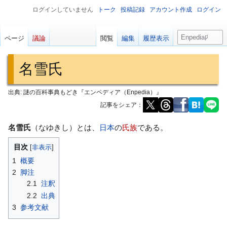
ログインしていません
トーク
投稿記録
アカウント作成
ログイン
検
ページ
議論
閲覧
編集
履歴表示
索
名雪氏
出典: 謎の百科事典もどき『エンペディア（Enpedia）』
記事をシェア：
ナ
検
名雪氏
（なゆきし）とは、
日本
の
氏族
である。
ビ
索
目次
ゲ
に
1
概要
ー
移
2
脚注
シ
動
2.1
注釈
ョ
2.2
出典
ン
3
参考文献
に
移