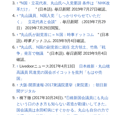
↑
“
N国・立花代表、丸山氏へ入党要請 条件は「NHK改
革だけ」
” (日本語).
.
2019年7月27日
確認。
毎日新聞
↑
“丸山議員、N国入党「しっかりやらせていただ
く」 立花代表と会談”
.
. （
2019年7月29
毎日新聞
日
）
2019年7月29日
閲覧。
↑
“
丸山氏が副党首に＝Ｎ国：時事ドットコム
” (日本
語).
.
2019年9月4日
確認。
時事ドットコム
↑
“
丸山氏、N国の副党首に就任 北方領土、竹島「戦
争」発言で物議
” (日本語).
.
2019年9月4日
毎日新聞
確認。
↑
Livedoorニュース2017年4月13日
日本維新・丸山穂
高議員 民進党の国会ボイコットを批判「もはや売
国」
↑
大阪-開票速報-2017衆議院選挙（衆院選）：朝日新
聞デジタル
↑
橋下徹 (
2017年10月24日
). “
①維新国会議員にも丸山
という口のきき方も知らない若造が勘違いしてきた。
国会議員は永田町病にすぐかかる。丸山も自分の力で