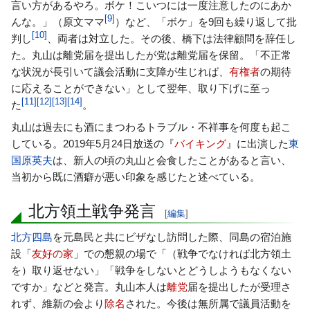
言い方があるやろ。ボケ！こいつには一度注意したのにあか
[
9
]
んな。」（原文ママ
）など、「ボケ」を9回も繰り返して批
[
10
]
判し
、両者は対立した。その後、橋下は法律顧問を辞任し
た。丸山は離党届を提出したが党は離党届を保留。「不正常
な状況が長引いて議会活動に支障が生じれば、
有権者
の期待
に応えることができない」として翌年、取り下げに至っ
[
11
]
[
12
]
[
13
]
[
14
]
た
。
丸山は過去にも酒にまつわるトラブル・不祥事を何度も起こ
している。2019年5月24日放送の『
バイキング
』に出演した
東
国原英夫
は、新人の頃の丸山と会食したことがあると言い、
当初から既に酒癖が悪い印象を感じたと述べている。
北方領土戦争発言
[
編集
]
北方四島
を元島民と共にビザなし訪問した際、同島の宿泊施
設「
友好の家
」での懇親の場で「（戦争でなければ北方領土
を）取り返せない」「戦争をしないとどうしようもなくない
ですか」などと発言。丸山本人は
離党
届を提出したが受理さ
れず、維新の会より
除名
された。今後は無所属で議員活動を