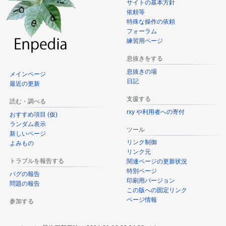
サイトの基本方針
依頼等
特殊な操作の依頼
フォーラム
練習用ページ
息抜きをする
息抜きの場
メインページ
日記
最近の更新
支援する
読む・調べる
rxy や利用者への寄付
おすすめ項目 (仮)
ランダム表示
ツール
新しいページ
リンク制御
よみもの
リンク元
トラブルを報告する
関連ページの更新状況
特別ページ
バグの報告
印刷用バージョン
問題の報告
この版への固定リンク
ページ情報
参加する