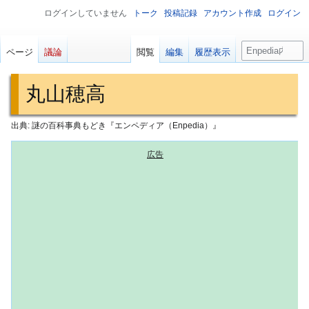
ログインしていません
トーク
投稿記録
アカウント作成
ログイン
検
ページ
議論
閲覧
編集
履歴表示
索
丸山穂高
出典: 謎の百科事典もどき『エンペディア（Enpedia）』