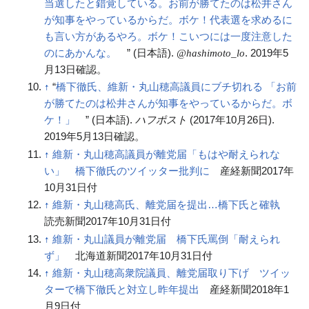
当選したと錯覚している。お前が勝てたのは松井さん
が知事をやっているからだ。ボケ！代表選を求めるに
も言い方があるやろ。ボケ！こいつには一度注意した
のにあかんな。
” (日本語).
.
2019年5
@hashimoto_lo
月13日
確認。
↑
“
橋下徹氏、維新・丸山穂高議員にブチ切れる 「お前
が勝てたのは松井さんが知事をやっているからだ。ボ
ケ！」
” (日本語).
(
2017年10月26日
).
ハフポスト
2019年5月13日
確認。
↑
維新・丸山穂高議員が離党届「もはや耐えられな
い」 橋下徹氏のツイッター批判に
産経新聞2017年
10月31日付
↑
維新・丸山穂高氏、離党届を提出…橋下氏と確執
読売新聞2017年10月31日付
↑
維新・丸山議員が離党届 橋下氏罵倒「耐えられ
ず」
北海道新聞2017年10月31日付
↑
維新・丸山穂高衆院議員、離党届取り下げ ツイッ
ターで橋下徹氏と対立し昨年提出
産経新聞2018年1
月9日付