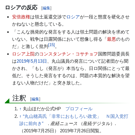
ロシアの反応
[
編集
]
安倍政権
は領土返還交渉で
ロシア
が一段と態度を硬化させ
かねないと懸念している。
「こんな挑発的な発言をする人は領土問題の解決を求めて
いない。戦争は日露関係において想像し得る「
最悪
のもの
[
15
]
だ」と激しく批判
。
ロシア上院
の
コンスタンチン・コサチョフ
国際問題委員長
は
2019年
5月13日
、丸山議員の発言について記者団から聞
かされ、「もし（発言が）本当なら、日ロ関係にとって最
低だ。そうした発言をするのは、問題の本質的な解決を望
まない人物だけだ」と突き放した。
注釈
[
編集
]
↑
丸山ほだか公式HP
プロフィール
↑
“丸山穂高氏「非常におもしろい政党」 Ｎ国入党打
診に前向き”
.
（産経デジタル）.
産経ニュース
（
2019年7月25日
）
2019年7月26日
閲覧。