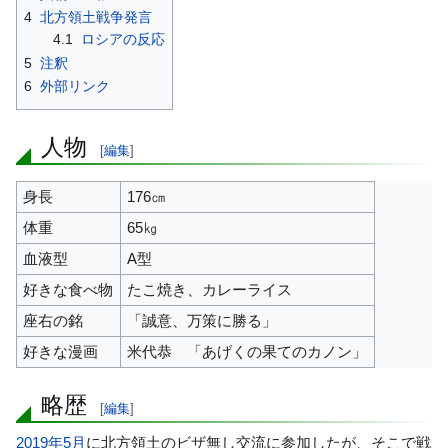
4
北方領土戦争発言
4.1
ロシアの反応
5
注釈
6
外部リンク
人物
[
編集
]
身長
176㎝
体重
65㎏
血液型
A型
好きな食べ物
たこ焼き、カレーライス
座右の銘
「誠意、万策に勝る」
好きな漫画
米代恭 「あげくの果てのカノン」
略歴
[
編集
]
2019年
5月
に北方領土のビザ無し交流に参加したが、そこで戦