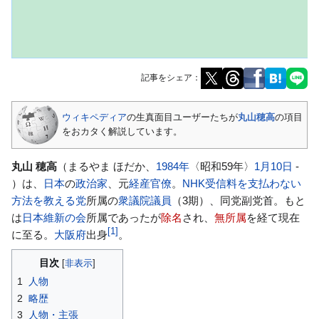
記事をシェア：
ナ
検
ウィキペディア
の生真面目ユーザーたちが
丸山穂高
の項目
ビ
索
をおカタく解説しています。
ゲ
に
ー
移
丸山 穂高
（まるやま ほだか、
1984年
〈昭和59年〉
1月10日
-
シ
動
）は、
日本
の
政治家
、元
経産
官僚
。
NHK受信料を支払わない
ョ
方法を教える党
所属の
衆議院議員
（3期）、同党副党首。もと
ン
は
日本維新の会
所属であったが
除名
され、
無所属
を経て現在
に
[
1
]
に至る。
大阪府
出身
。
移
動
目次
1
人物
2
略歴
3
人物・主張