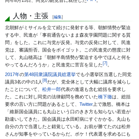
同年8月15日、同党の副党首に就任した
。
人物・主張
[
編集
]
北朝鮮がミサイルを立て続けに発射する等、朝鮮情勢が緊迫
する中、民進が「事前通告ないまま森友学園問題に関する質
問」をした。これに与党が反発。与党の反発に対して、民進
党は、審議拒否。国会をボイゴット。この民進党の態度に対
して、丸山穂高は「朝鮮半島情勢が緊迫する中でほんと何を
[
7
]
やってるんだろうか」と民進党に苦言を呈した
。
2017年
の
第48回衆議院議員総選挙
でも小選挙区当選した同党
[
8
]
議員3名の中の1人
だが、党全体として大幅に議席を減らし
たことについて、
松井一郎
代表の進退も含む総括を要求し
た。これに対し同党の法律顧問を務めていた
橋下徹
は、総括
要求の言い方に問題があるとして、
Twitter
上で激怒。橋本は
「維新国会議員にも丸山という口のきき方も知らない若造が
勘違いしてきた。国会議員は永田町病にすぐかかる。丸山も
自分の力で当選したと錯覚している。お前が勝てたのは松井
さんが知事をやっているからだ。ボケ！代表選を求めるにも