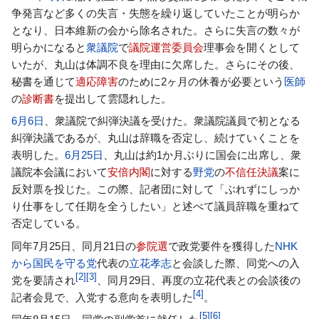
争発言など多くの失言・失態を繰り返していたことが明らか
となり、日本維新の会から除名された。さらに失言の数々が
明らかになると
衆議院
で
議院運営委員会
理事会を開くとして
いたが、丸山は体調不良を理由に欠席した。さらにその後、
秘書を通じて
適応障害
のために2ヶ月の休養が必要という
医師
の
診断書
を提出して雲隠れした。
6月6日
、衆議院で糾弾決議を受けた。衆議院議員で初となる
糾弾決議であるが、丸山は辞職を否定し、続けていくことを
表明した。
6月25日
、丸山は約1か月ぶりに国会に出席し、衆
議院本会議において
安倍内閣
に対する
野党
の
不信任決議
案に
反対票を投じた。この際、記者団に対して「ぶれずにしっか
り仕事をして任期を全うしたい」と述べて議員辞職を重ねて
否定している。
同年7月25日、同月21日の
参院選
で政党要件を獲得した
NHK
から国民を守る党
代表の
立花孝志
と会談した際、同党への入
[
2
]
[
3
]
党を要請され
、同月29日、再度の立花代表との会談後の
[
4
]
記者会見で、入党する意向を表明した
。
[
5
]
[
6
]