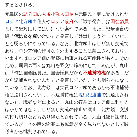
するとされる。
元島民の
訪問団
の
大塚小弥太
団長
や元島民・更に受け入れた
ロシア
北方領土
住人や
ロシア政府
へ「戦争発言」は
国会議員
として絶対にしてはいけない案件である。また、戦争発言の
際「
俺は女を買いたい
」と発言して外出しようとしていたこ
とも明らかになっている。なお、北方領土はビザ無し交流で
あり、ロシア側の許可なく外出することは禁止されており、
外出すればロシア側の警察に拘束される可能性がある。その
ため、周囲の面々は丸山を羽交い締めにして止めたが、丸山
は「俺は国会議員だ。国会議員だから
不逮捕特権
がある。だ
から逮捕されないんだ」と発言していたことも明らかになっ
ている（なお、北方領土は実質ロシア領であるから不逮捕特
権は適用されないし、不逮捕特権は
現行犯逮捕
では適用され
ない）。識者などによると、丸山の行為はロシア側に利する
ばかりではなく、ビザ無し交流の停止や廃止、北方領土交渉
の打ち切りなどもあり得たとされている。丸山は後日謝罪し
ているが、その際の謝罪にも誠意が全く見られないとして関
係者から批判されている。