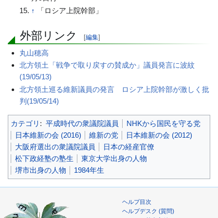
↑
「ロシア上院幹部」
外部リンク
[
編集
]
丸山穂高
北方領土「戦争で取り戻すの賛成か」議員発言に波紋
(19/05/13)
北方領土巡る維新議員の発言 ロシア上院幹部が激しく批
判(19/05/14)
カテゴリ
:
平成時代の衆議院議員
NHKから国民を守る党
日本維新の会 (2016)
維新の党
日本維新の会 (2012)
大阪府選出の衆議院議員
日本の経産官僚
松下政経塾の塾生
東京大学出身の人物
堺市出身の人物
1984年生
ヘルプ目次
ヘルプデスク (質問)