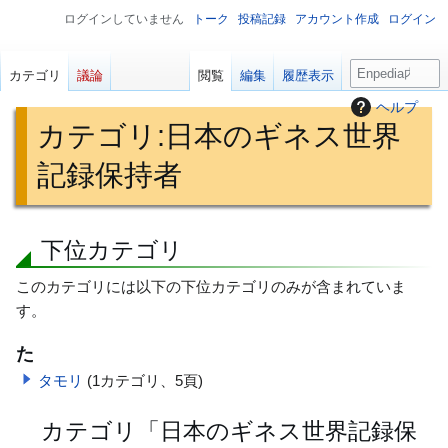
ログインしていません
トーク
投稿記録
アカウント作成
ログイン
検
カテゴリ
議論
閲覧
編集
履歴表示
索
ヘルプ
カテゴリ
:
日本のギネス世界
記録保持者
ナ
検
下位カテゴリ
ビ
索
このカテゴリには以下の下位カテゴリのみが含まれていま
ゲ
に
す。
ー
移
シ
動
た
ョ
タモリ
(1カテゴリ、5頁)
ン
に
カテゴリ「日本のギネス世界記録保
移