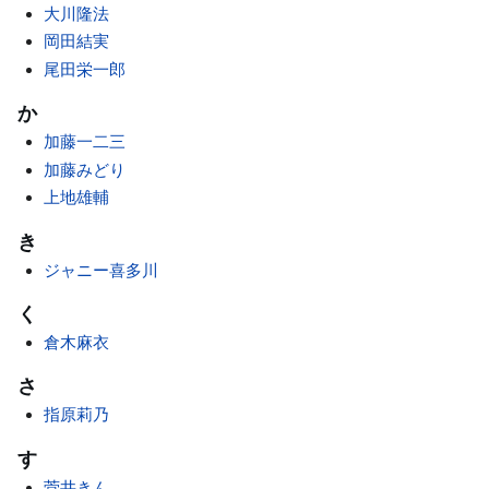
大川隆法
岡田結実
尾田栄一郎
か
加藤一二三
加藤みどり
上地雄輔
き
ジャニー喜多川
く
倉木麻衣
さ
指原莉乃
す
菅井きん