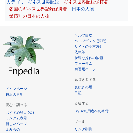
カテゴリ
:
ギネス世界記録
ギネス世界記録保持者
各国のギネス世界記録保持者
日本の人物
業績別の日本の人物
ヘルプ目次
ヘルプデスク (質問)
サイトの基本方針
依頼等
特殊な操作の依頼
フォーラム
練習用ページ
息抜きをする
息抜きの場
メインページ
日記
最近の更新
支援する
読む・調べる
rxy や利用者への寄付
おすすめ項目 (仮)
ランダム表示
ツール
新しいページ
リンク制御
よみもの