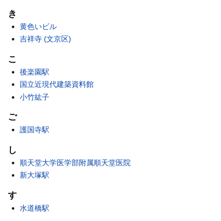
き
黄色いビル
吉祥寺 (文京区)
こ
後楽園駅
国立近現代建築資料館
小竹紘子
ご
護国寺駅
し
順天堂大学医学部附属順天堂医院
新大塚駅
す
水道橋駅