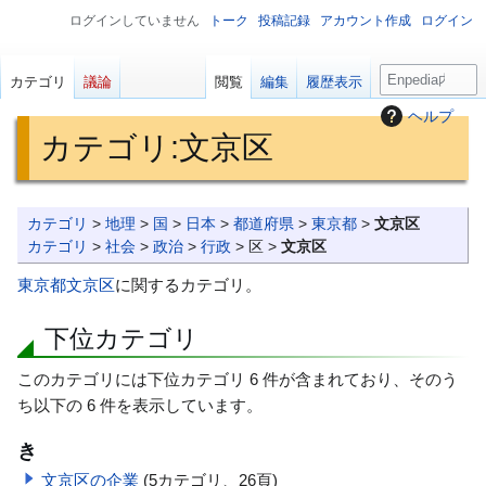
ログインしていません
トーク
投稿記録
アカウント作成
ログイン
検
カテゴリ
議論
閲覧
編集
履歴表示
索
ヘルプ
カテゴリ
:
文京区
ナ
検
カテゴリ
>
地理
>
国
>
日本
>
都道府県
>
東京都
>
文京区
ビ
索
カテゴリ
>
社会
>
政治
>
行政
> 区 >
文京区
ゲ
に
東京都
文京区
に関するカテゴリ。
ー
移
シ
動
下位カテゴリ
ョ
ン
このカテゴリには下位カテゴリ 6 件が含まれており、そのう
に
ち以下の 6 件を表示しています。
移
き
動
文京区の企業
(5カテゴリ、26頁)