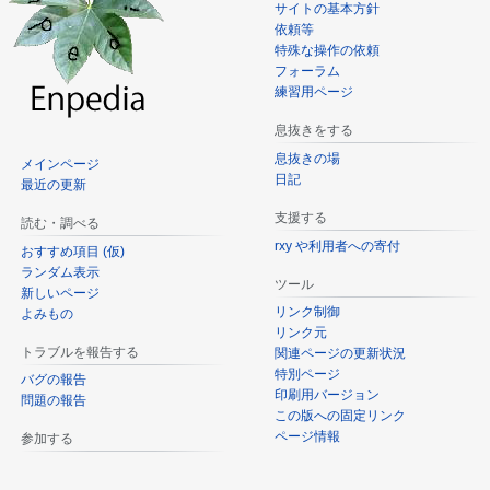
サイトの基本方針
依頼等
特殊な操作の依頼
フォーラム
練習用ページ
息抜きをする
息抜きの場
メインページ
日記
最近の更新
支援する
読む・調べる
rxy や利用者への寄付
おすすめ項目 (仮)
ランダム表示
ツール
新しいページ
リンク制御
よみもの
リンク元
トラブルを報告する
関連ページの更新状況
特別ページ
バグの報告
印刷用バージョン
問題の報告
この版への固定リンク
ページ情報
参加する