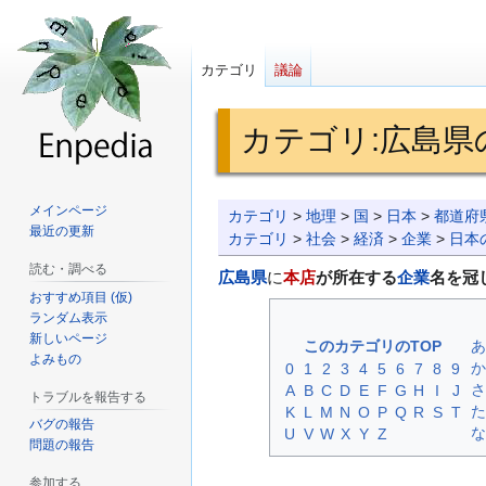
カテゴリ
議論
カテゴリ
:
広島県
ナ
検
メインページ
カテゴリ
>
地理
>
国
>
日本
>
都道府
最近の更新
ビ
索
カテゴリ
>
社会
>
経済
>
企業
>
日本
ゲ
に
読む・調べる
広島県
に
本店
が所在する
企業
名を冠
ー
移
おすすめ項目 (仮)
シ
動
ランダム表示
新しいページ
ョ
このカテゴリのTOP
あ
よみもの
ン
か
0
1
2
3
4
5
6
7
8
9
さ
A
B
C
D
E
F
G
H
I
J
に
トラブルを報告する
た
K
L
M
N
O
P
Q
R
S
T
移
バグの報告
な
U
V
W
X
Y
Z
動
問題の報告
参加する