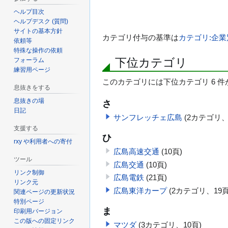
ヘルプ目次
ヘルプデスク (質問)
サイトの基本方針
カテゴリ付与の基準は
カテゴリ:企
依頼等
特殊な操作の依頼
下位カテゴリ
フォーラム
練習用ページ
このカテゴリには下位カテゴリ 6 
息抜きをする
息抜きの場
さ
日記
サンフレッチェ広島
(2カテゴリ、
支援する
ひ
rxy や利用者への寄付
広島高速交通
(10頁)
ツール
広島交通
(10頁)
リンク制御
広島電鉄
(21頁)
リンク元
広島東洋カープ
(2カテゴリ、19頁
関連ページの更新状況
特別ページ
ま
印刷用バージョン
この版への固定リンク
マツダ
(3カテゴリ、10頁)