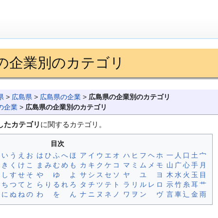
の企業別のカテゴリ
県
>
広島県
>
広島県の企業
>
広島県の企業別のカテゴリ
の企業
>
広島県の企業別のカテゴリ
したカテゴリ
に関するカテゴリ。
目次
い
う
え
お
は
ひ
ふ
へ
ほ
ア
イ
ウ
エ
オ
ハ
ヒ
フ
ヘ
ホ
一
人
口
土
宀
き
く
け
こ
ま
み
む
め
も
カ
キ
ク
ケ
コ
マ
ミ
ム
メ
モ
山
广
心
手
月
し
す
せ
そ
や
ゆ
よ
サ
シ
ス
セ
ソ
ヤ
ユ
ヨ
木
水
火
玉
目
ち
つ
て
と
ら
り
る
れ
ろ
タ
チ
ツ
テ
ト
ラ
リ
ル
レ
ロ
示
竹
糸
耳
艹
に
ぬ
ね
の
わ
を
ん
ナ
ニ
ヌ
ネ
ノ
ワ
ヲ
ン
ヴ
言
車
辶
金
雨