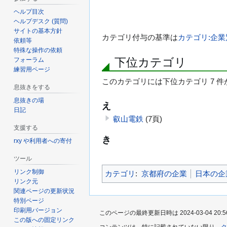
ヘルプ目次
ヘルプデスク (質問)
サイトの基本方針
カテゴリ付与の基準は
カテゴリ:企
依頼等
特殊な操作の依頼
下位カテゴリ
フォーラム
練習用ページ
このカテゴリには下位カテゴリ 7 
息抜きをする
息抜きの場
え
日記
叡山電鉄
(7頁)
支援する
き
rxy や利用者への寄付
ツール
リンク制御
カテゴリ
:
京都府の企業
日本の企
リンク元
関連ページの更新状況
特別ページ
印刷用バージョン
このページの最終更新日時は 2024-03-04 20:5
この版への固定リンク
コンテンツは、特に記載されていない限り、
ク