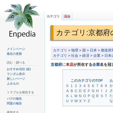
カテゴリ
議論
カテゴリ
:
京都府
ナ
検
メインページ
カテゴリ
>
地理
>
国
>
日本
>
都道府
最近の更新
ビ
索
カテゴリ
>
社会
>
経済
>
企業
>
日本
ゲ
に
読む・調べる
京都府
に
本店
が所在する
企業
名を冠
ー
移
おすすめ項目 (仮)
シ
動
ランダム表示
新しいページ
ョ
このカテゴリのTOP
あ
よみもの
ン
か
0
1
2
3
4
5
6
7
8
9
さ
A
B
C
D
E
F
G
H
I
J
に
トラブルを報告する
た
K
L
M
N
O
P
Q
R
S
T
移
バグの報告
な
U
V
W
X
Y
Z
動
問題の報告
参加する