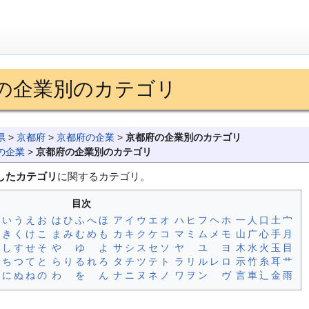
の企業別のカテゴリ
県
>
京都府
>
京都府の企業
>
京都府の企業別のカテゴリ
の企業
>
京都府の企業別のカテゴリ
したカテゴリ
に関するカテゴリ。
目次
い
う
え
お
は
ひ
ふ
へ
ほ
ア
イ
ウ
エ
オ
ハ
ヒ
フ
ヘ
ホ
一
人
口
土
宀
き
く
け
こ
ま
み
む
め
も
カ
キ
ク
ケ
コ
マ
ミ
ム
メ
モ
山
广
心
手
月
し
す
せ
そ
や
ゆ
よ
サ
シ
ス
セ
ソ
ヤ
ユ
ヨ
木
水
火
玉
目
ち
つ
て
と
ら
り
る
れ
ろ
タ
チ
ツ
テ
ト
ラ
リ
ル
レ
ロ
示
竹
糸
耳
艹
に
ぬ
ね
の
わ
を
ん
ナ
ニ
ヌ
ネ
ノ
ワ
ヲ
ン
ヴ
言
車
辶
金
雨