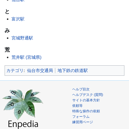
と
富沢駅
み
宮城野通駅
荒
荒井駅 (宮城県)
カテゴリ
:
仙台市交通局
地下鉄の鉄道駅
ヘルプ目次
ヘルプデスク (質問)
サイトの基本方針
依頼等
特殊な操作の依頼
フォーラム
練習用ページ