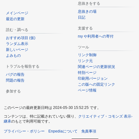
息抜きをする
息抜きの場
メインページ
日記
最近の更新
支援する
読む・調べる
rxy や利用者への寄付
おすすめ項目 (仮)
ランダム表示
ツール
新しいページ
リンク制御
よみもの
リンク元
トラブルを報告する
関連ページの更新状況
特別ページ
バグの報告
印刷用バージョン
問題の報告
この版への固定リンク
ページ情報
参加する
このページの最終更新日時は 2024-05-30 15:52:25 です。
コンテンツは、特に記載されていない限り、
クリエイティブ・コモンズ 表示-
継承
のもとで利用可能です。
プライバシー・ポリシー
Enpediaについて
免責事項