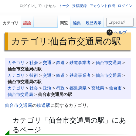
ログインしていません
トーク
投稿記録
アカウント作成
ログイン
検
カテゴリ
議論
閲覧
編集
履歴表示
索
ヘルプ
カテゴリ
:
仙台市交通局の駅
ナ
検
カテゴリ
>
社会
>
交通
>
鉄道
>
鉄道事業者
>
仙台市交通局
>
ビ
索
仙台市交通局の駅
ゲ
に
カテゴリ
>
技術
>
交通
>
鉄道
>
鉄道事業者
>
仙台市交通局
>
仙台市交通局の駅
ー
移
カテゴリ
>
社会
>
政治
>
行政
>
都道府県
>
宮城県
>
仙台市
>
シ
動
仙台市交通局
>
仙台市交通局の駅
ョ
ン
仙台市交通局
の
鉄道駅
に関するカテゴリ。
に
カテゴリ「仙台市交通局の駅」にあ
移
動
るページ