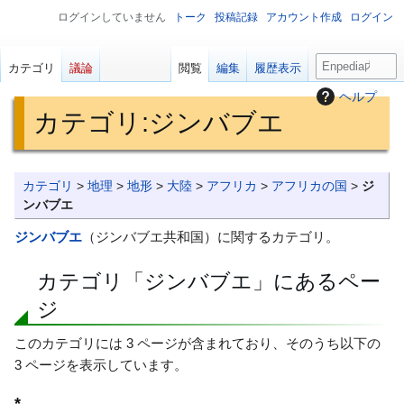
ログインしていません
トーク
投稿記録
アカウント作成
ログイン
検
カテゴリ
議論
閲覧
編集
履歴表示
索
ヘルプ
カテゴリ
:
ジンバブエ
ナ
検
カテゴリ
>
地理
>
地形
>
大陸
>
アフリカ
>
アフリカの国
>
ジ
ビ
索
ンバブエ
ゲ
に
ジンバブエ
（ジンバブエ共和国）に関するカテゴリ。
ー
移
シ
動
カテゴリ「ジンバブエ」にあるペー
ョ
ジ
ン
に
このカテゴリには 3 ページが含まれており、そのうち以下の
移
3 ページを表示しています。
動
*