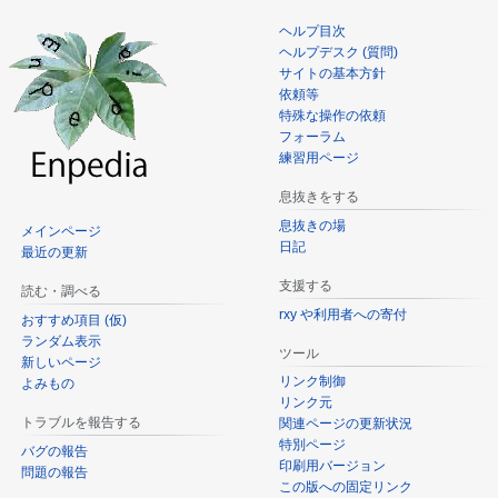
ヘルプ目次
ヘルプデスク (質問)
サイトの基本方針
依頼等
特殊な操作の依頼
フォーラム
練習用ページ
息抜きをする
息抜きの場
メインページ
日記
最近の更新
支援する
読む・調べる
rxy や利用者への寄付
おすすめ項目 (仮)
ランダム表示
ツール
新しいページ
リンク制御
よみもの
リンク元
トラブルを報告する
関連ページの更新状況
特別ページ
バグの報告
印刷用バージョン
問題の報告
この版への固定リンク